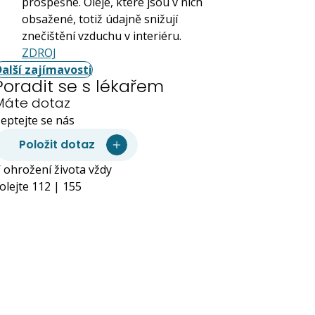
prospěšné. Oleje, které jsou v nich
obsažené, totiž údajně snižují
znečištění vzduchu v interiéru.
ZDROJ
Další zajímavosti
Poradit se s lékařem
Máte dotaz
eptejte se nás
Položit dotaz
 ohrožení života vždy
olejte 112 | 155