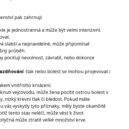
nství pak zahrnují:
kle je jednostranná a může být velmi intenzivní.
ovat.
ývá slabší a nepravidelné, může připomínat
išný průběh.
y pociťují nevolnost, závratě, nebo dokonce
razdňování
: tlak nebo bolest se mohou projevovat i
akem vnitřního krvácení.
sknutí vejcovodu, může žena pocítit ostrou bolest v
, nízký krevní tlak či bledost. Pokud máte
u vás vyskytly tyto příznaky, měly byste okamžitě
tiž tento stav neléčí, může vést k život
otyčná může ztratit velké množství krve.