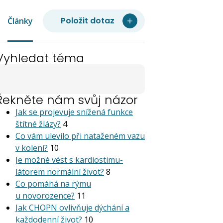
Položit dotaz
Články
Vyhledat téma
Řekněte nám svůj názor
Jak se projevuje snížená funkce
štítné žlázy?
4
Co vám ulevilo při nataženém vazu
v koleni?
10
Je možné vést s kardiostimu­
látorem normální život?
8
Co pomáhá na rýmu
u novorozence?
11
Jak CHOPN ovlivňuje dýchání a
každodenní život?
10