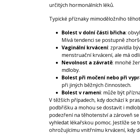
určitých hormonálních léků.
Typické příznaky mimoděložního těhote
Bolest v dolní části břicha
: obvy
Mívá tendenci se postupně zhorš
Vaginální krvácení
: zpravidla b
menstruační krvácení, ale má odl
Nevolnost a závratě
: mnohé žen
mdloby.
Bolest při močení nebo při vyp
při jiných běžných činnostech.
Bolest v rameni
: může být přízn
V těžších případech, kdy dochází k pra
podbřišku a mohou se dostavit i mdloby
podezření na těhotenství a zároveň se 
vyhledat lékařskou pomoc. Jestliže se to
ohrožujícímu vnitřnímu krvácení, kdy d