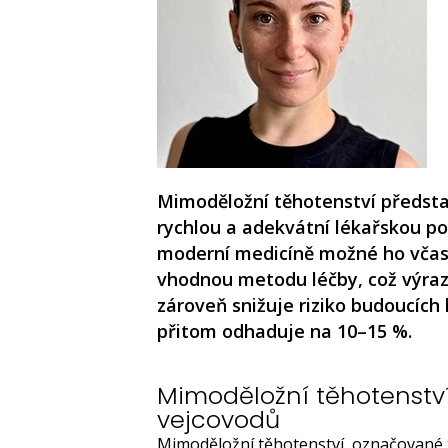
Mimoděložní těhotenství představ
rychlou a adekvátní lékařskou pom
moderní medicíně možné ho včas o
vhodnou metodu léčby, což výraz
zároveň snižuje riziko budoucích
přitom odhaduje na 10–15 %.
Mimoděložní těhotenstv
vejcovodů
Mimoděložní těhotenství, označované ta