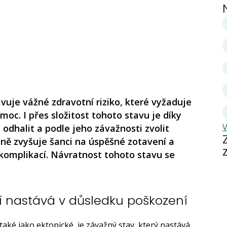
uje vážné zdravotní riziko, které vyžaduje
oc. I přes složitost tohoto stavu je díky
V
dhalit a podle jeho závažnosti zvolit
ně zvyšuje šanci na úspěšné zotavení a
 komplikací. Návratnost tohoto stavu se
í nastává v důsledku poškození
ké jako ektopické, je závažný stav, který nastává,