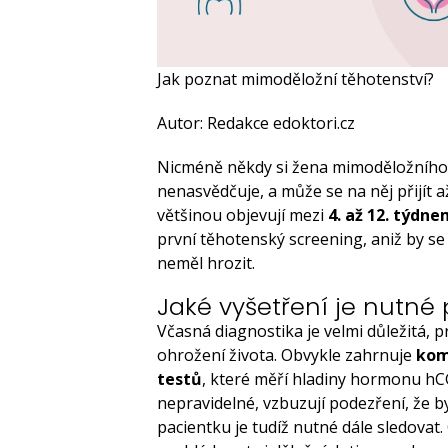
Jak poznat mimoděložní těhotenství?
Autor: Redakce edoktori.cz
Nicméně někdy si žena mimoděložního 
nenasvědčuje, a může se na něj přijít
většinou objevují mezi
4. až 12. týdn
první těhotenský screening, aniž by se 
neměl hrozit.
Jaké vyšetření je nutné
Včasná diagnostika je velmi důležitá, p
ohrožení života. Obvykle zahrnuje
kom
testů
, které měří hladiny hormonu h
nepravidelné, vzbuzují podezření, že b
pacientku je tudíž nutné dále sledovat