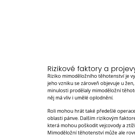
Rizikové faktory a proj
Riziko mimoděložního těhotenství je v
jeho vzniku se zároveň objevuje u žen, k
minulosti prodělaly mimoděložní těhot
něj má vliv i umělé oplodnění.
Roli mohou hrát také předešlé operac
oblasti pánve. Dalším rizikovým fakto
která mohou poškodit vejcovody a ztíž
Mimoděložní těhotenství může ale ro