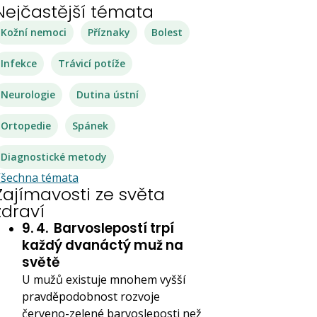
Nejčastější témata
Kožní nemoci
Příznaky
Bolest
Infekce
Trávicí potíže
Neurologie
Dutina ústní
Ortopedie
Spánek
Diagnostické metody
šechna témata
Zajímavosti ze světa
zdraví
9. 4.
Barvoslepostí trpí
každý dvanáctý muž na
světě
U mužů existuje mnohem vyšší
pravděpodobnost rozvoje
červeno-zelené barvosleposti než