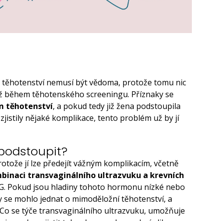
těhotenství nemusí být vědoma, protože tomu nic
 až během těhotenského screeningu. Příznaky se
em těhotenství
, a pokud tedy již žena podstoupila
zjistily nějaké komplikace, tento problém už by jí
 podstoupit?
rotože jí lze předejít vážným komplikacím, včetně
binaci transvaginálního ultrazvuku a krevních
CG. Pokud jsou hladiny tohoto hormonu nízké nebo
y se mohlo jednat o mimoděložní těhotenství, a
. Co se týče transvaginálního ultrazvuku, umožňuje