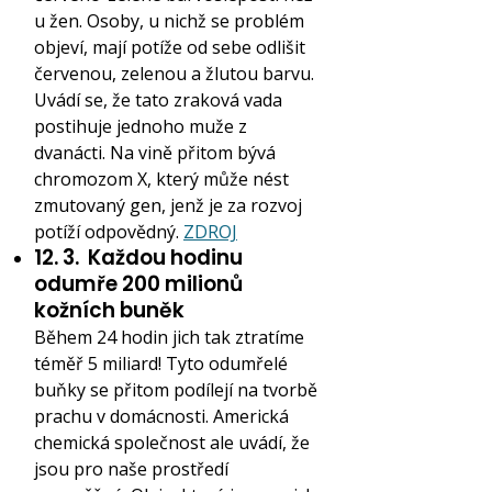
u žen. Osoby, u nichž se problém
objeví, mají potíže od sebe odlišit
červenou, zelenou a žlutou barvu.
Uvádí se, že tato zraková vada
postihuje jednoho muže z
dvanácti. Na vině přitom bývá
chromozom X, který může nést
zmutovaný gen, jenž je za rozvoj
potíží odpovědný.
ZDROJ
12. 3.
Každou hodinu
odumře 200 milionů
kožních buněk
Během 24 hodin jich tak ztratíme
téměř 5 miliard! Tyto odumřelé
buňky se přitom podílejí na tvorbě
prachu v domácnosti. Americká
chemická společnost ale uvádí, že
jsou pro naše prostředí