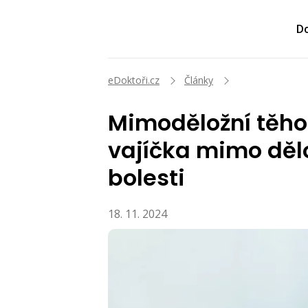
Do
eDoktoři.cz
Články
Mimoděložní těho
vajíčka mimo děl
bolesti
18. 11. 2024