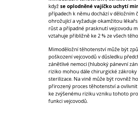
když
se oplodněné vajíčko uchytí m
případech k němu dochází v děložním čí
ohrožující a vyžaduje okamžitou lékař
růst a případné prasknutí vejcovodu mů
vztahuje přibližně ke 2 % ze všech těho
Mimoděložní těhotenství může být způs
poškození vejcovodů v důsledku předch
zánětlivé nemoci (hluboký pánevní záně
riziko mohou dále chirurgické zákroky
sterilizace. Na vině může být rovněž 
přirozený proces těhotenství a ovlivni
ke zvýšenému riziku vzniku tohoto pr
funkci vejcovodů.