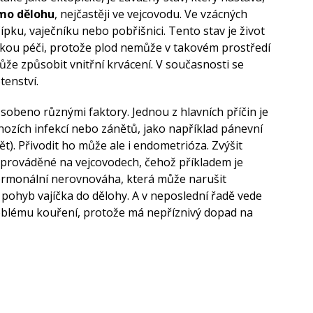
imo dělohu
, nejčastěji ve vejcovodu. Ve vzácných
pku, vaječníku nebo pobřišnici. Tento stav je život
skou péči, protože plod nemůže v takovém prostředí
že způsobit vnitřní krvácení. V současnosti se
tenství.
obeno různými faktory. Jednou z hlavních příčin je
ozích infekcí nebo zánětů, jako například pánevní
t). Přivodit ho může ale i endometrióza. Zvýšit
 prováděné na vejcovodech, čehož příkladem je
hormonální nerovnováha, která může narušit
t pohyb vajíčka do dělohy. A v neposlední řadě vede
oblému kouření, protože má nepříznivý dopad na