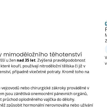
Z
evy mimoděložního těhotenství
V
yšší u žen
nad 35 let
. Zvýšená pravděpodobnost
v
teré kouří, používají nitroděložní tělíska či již v
enství, případně vícečetné potraty. Kromě toho na
e vejcovodů nebo chirurgické zákroky prováděné v
rem jsou zánětlivá onemocnění pánevních orgánů,
it průchod oplodněného vajíčka do dělohy.
vněž způsobit hormonální nerovnováha nebo užívání