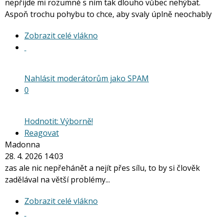
nepřijde mi rozumné s ním tak dlouho vůbec nehýbat.
Aspoň trochu pohybu to chce, aby svaly úplně neochably
Zobrazit
Zobrazit celé vlákno
celé
vlákno
Nahlásit moderátorům jako SPAM
0
Hodnotit: Výborně!
Reagovat
Madonna
28. 4. 2026 14:03
zas ale nic nepřehánět a nejít přes sílu, to by si člověk
zadělával na větší problémy...
Zobrazit
Zobrazit celé vlákno
celé