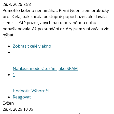
28. 4. 2026 7:58
Pomohlo koleno nenamáhat. První týden jsem prakticky
proležela, pak začala postupně popocházet, ale dávala
jsem si ještě pozor, abych na tu poraněnou nohu
nenašlapovala. Až po sundání ortézy jsem s ní začala víc
hýbat
Zobrazit
Zobrazit celé vlákno
celé
vlákno
Nahlásit moderátorům jako SPAM
1
Hodnotit: Výborně!
Reagovat
Evžen
28. 4. 2026 10:36