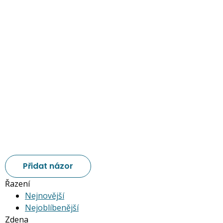
Přidat názor
Řazení
Nejnovější
Nejoblíbenější
Zdena