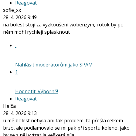
Reagovat
sofie_xx
28. 4. 2026 9:49
na bolest stojí za vyzkoušení wobenzym, i otok by po
něm mohl rychleji splasknout
Nahlásit moderátorům jako SPAM
1
Hodnotit: Výborně!
Reagovat
Helča
28. 4. 2026 9:13
u mě bolest nebyla ani tak problém, ta přešla celkem
brzo, ale podlamovalo se mi pak při sportu koleno, jako
by se z něj vytratila veškerá síla