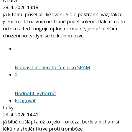
Ondra
28. 4. 2026 13:18
já k tomu přišel při lyžování. Šlo o postranní vaz, takže
jsem to cítil na vnitřní straně podél kolene. Dali mi na to
ortézu a teď funguje úplně normálně, jen při delším
chození po tvrdym se to koleno ozve
Nahlásit moderátorům jako SPAM
0
Hodnotit: Výborně!
Reagovat
Luky
28. 4. 2026 14:41
já blbě došlápl a už to jelo – ortéza, berle a píchání si
léků na zředění krve proti trombóze