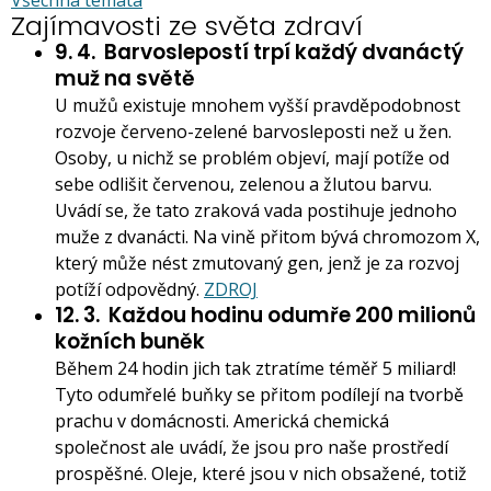
Zajímavosti ze světa zdraví
9. 4.
Barvoslepostí trpí každý dvanáctý
muž na světě
U mužů existuje mnohem vyšší pravděpodobnost
rozvoje červeno-zelené barvosleposti než u žen.
Osoby, u nichž se problém objeví, mají potíže od
sebe odlišit červenou, zelenou a žlutou barvu.
Uvádí se, že tato zraková vada postihuje jednoho
muže z dvanácti. Na vině přitom bývá chromozom X,
který může nést zmutovaný gen, jenž je za rozvoj
potíží odpovědný.
ZDROJ
12. 3.
Každou hodinu odumře 200 milionů
kožních buněk
Během 24 hodin jich tak ztratíme téměř 5 miliard!
Tyto odumřelé buňky se přitom podílejí na tvorbě
prachu v domácnosti. Americká chemická
společnost ale uvádí, že jsou pro naše prostředí
prospěšné. Oleje, které jsou v nich obsažené, totiž