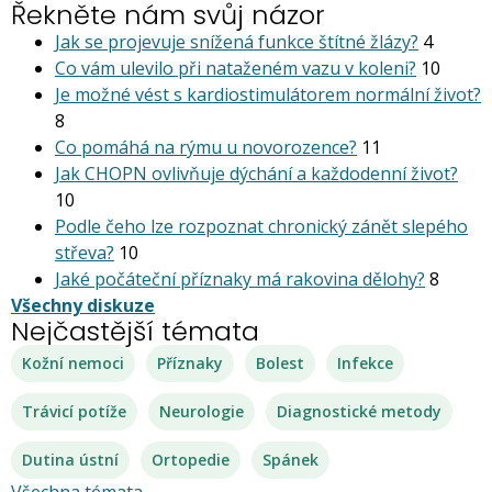
Řekněte nám svůj názor
Jak se projevuje snížená funkce štítné žlázy?
4
Co vám ulevilo při nataženém vazu v koleni?
10
Je možné vést s kardiostimu­látorem normální život?
8
Co pomáhá na rýmu u novorozence?
11
Jak CHOPN ovlivňuje dýchání a každodenní život?
10
Podle čeho lze rozpoznat chronický zánět slepého
střeva?
10
Jaké počáteční příznaky má rakovina dělohy?
8
Všechny diskuze
Nejčastější témata
Kožní nemoci
Příznaky
Bolest
Infekce
Trávicí potíže
Neurologie
Diagnostické metody
Dutina ústní
Ortopedie
Spánek
Všechna témata