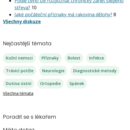
Podle čeho lze rozpoznat chronický zánět slepého
střeva?
10
Jaké počáteční příznaky má rakovina dělohy?
8
Všechny diskuze
Nejčastější témata
Kožní nemoci
Příznaky
Bolest
Infekce
Trávicí potíže
Neurologie
Diagnostické metody
Dutina ústní
Ortopedie
Spánek
Všechna témata
Poradit se s lékařem
Máte dotaz