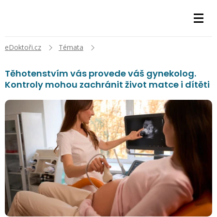
eDoktoři.cz
Témata
Těhotenstvím vás provede váš gynekolog.
Kontroly mohou zachránit život matce i dítěti