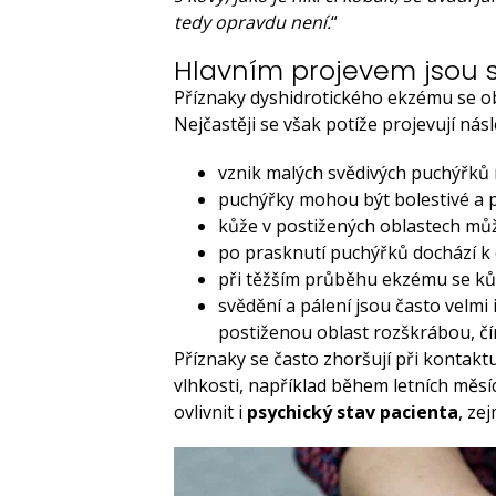
tedy opravdu není.
“
Hlavním projevem jsou 
Příznaky dyshidrotického ekzému se obv
Nejčastěji se však potíže projevují nás
vznik malých svědivých puchýřků 
puchýřky mohou být bolestivé a pl
kůže v postižených oblastech můž
po prasknutí puchýřků dochází k 
při těžším průběhu ekzému se kůže
svědění a pálení jsou často velmi 
postiženou oblast rozškrábou, čím
Příznaky se často zhoršují při kontakt
vlhkosti, například během letních měs
ovlivnit i
psychický stav pacienta
, ze