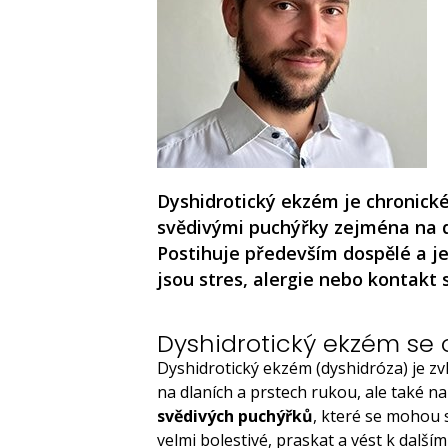
Dyshidrotický ekzém je chronické
svědivými puchýřky zejména na dl
Postihuje především dospělé a je
jsou stres, alergie nebo kontakt 
Dyshidrotický ekzém se 
Dyshidrotický ekzém (dyshidróza) je z
na dlaních a prstech rukou, ale také n
svědivých puchýřků
, které se mohou 
velmi bolestivé, praskat a vést k další