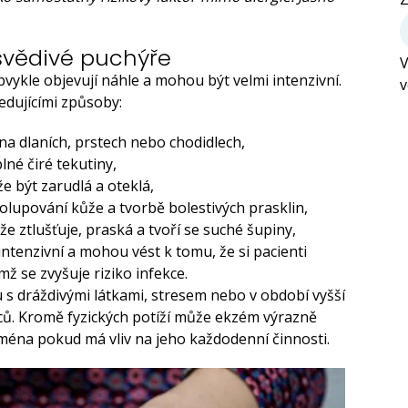
svědivé puchýře
V
ykle objevují náhle a mohou být velmi intenzivní.
v
ledujícími způsoby:
na dlaních, prstech nebo chodidlech,
né čiré tekutiny,
e být zarudlá a oteklá,
olupování kůže a tvorbě bolestivých prasklin,
 ztlušťuje, praská a tvoří se suché šupiny,
intenzivní a mohou vést k tomu, že si pacienti
ž se zvyšuje riziko infekce.
u s dráždivými látkami, stresem nebo v období vyšší
íců. Kromě fyzických potíží může ekzém výrazně
jména pokud má vliv na jeho každodenní činnosti.