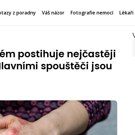
tazy z poradny
Váš názor
Fotografie nemocí
Lékaři
ém postihuje nejčastěji
Hlavními spouštěči jsou