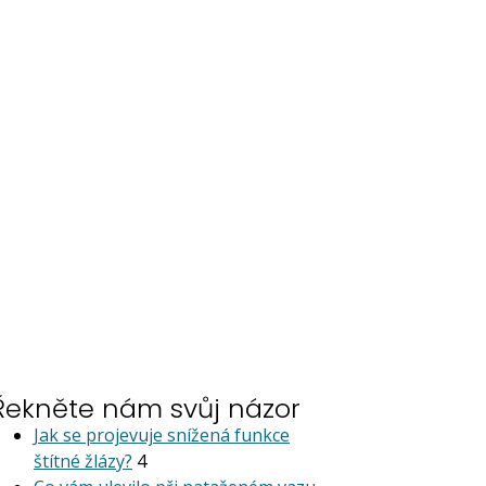
Řekněte nám svůj názor
Jak se projevuje snížená funkce
štítné žlázy?
4