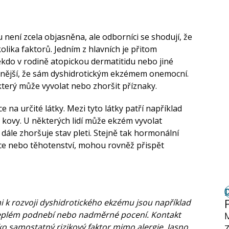
není zcela objasněna, ale odborníci se shodují, že
olika faktorů. Jedním z hlavních je přitom
kdo v rodině atopickou dermatitidu nebo jiné
nější, že sám dyshidrotickým ekzémem onemocní.
terý může vyvolat nebo zhoršit příznaky.
 na určité látky. Mezi tyto látky patří například
é kovy. U některých lidí může ekzém vyvolat
ž dále zhoršuje stav pleti. Stejně tak hormonální
e nebo těhotenství, mohou rovněž přispět
i k rozvoji dyshidrotického ekzému jsou například
 teplém podnebí nebo nadměrné pocení. Kontakt
 jako samostatný rizikový faktor mimo alergie. Jasno
Z