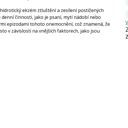
idrotický ekzém ztluštění a zesílení postižených
 denní činnosti, jako je psaní, mytí nádobí nebo
V
ými epizodami tohoto onemocnění, což znamená, že
asto v závislosti na vnějších faktorech, jako jsou