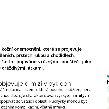
 kožní onemocnění, které se projevuje
aních, prstech rukou a chodidlech.
 často spojováno s různými spouštěči, jako
s dráždivými látkami.
V
objevuje a mizí v cyklech
vláštní forma ekzému, která postihuje kůži zejména
a chodidlech. Je charakterizován výskytem
malých
spojovat do větších oblastí. Puchýřky mohou být
m kožním komplikacím, včetně infekcí.