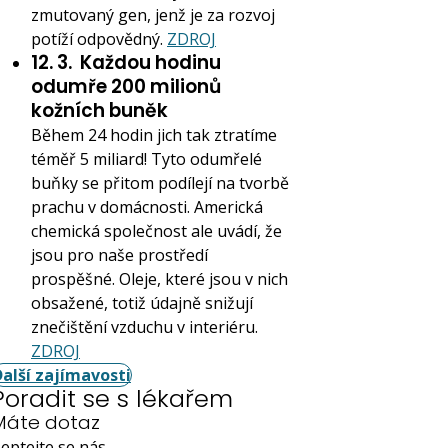
zmutovaný gen, jenž je za rozvoj
potíží odpovědný.
ZDROJ
12. 3.
Každou hodinu
odumře 200 milionů
kožních buněk
Během 24 hodin jich tak ztratíme
téměř 5 miliard! Tyto odumřelé
buňky se přitom podílejí na tvorbě
prachu v domácnosti. Americká
chemická společnost ale uvádí, že
jsou pro naše prostředí
prospěšné. Oleje, které jsou v nich
obsažené, totiž údajně snižují
znečištění vzduchu v interiéru.
ZDROJ
Další zajímavosti
Poradit se s lékařem
Máte dotaz
eptejte se nás