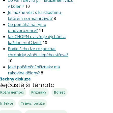
Co vám ulevilo při nataženém vazu
v koleni?
10
Je možné vést s kardiostimu­
látorem normální život?
8
Co pomáhá na rýmu
u novorozence?
11
Jak CHOPN ovlivňuje dýchání a
každodenní život?
10
Podle čeho lze rozpoznat
chronický zánět slepého střeva?
10
Jaké počáteční příznaky má
rakovina dělohy?
8
šechny diskuze
Nejčastější témata
Kožní nemoci
Příznaky
Bolest
Infekce
Trávicí potíže