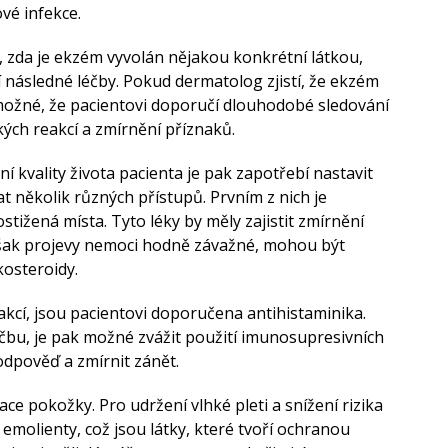
vé infekce.
, zda je ekzém vyvolán nějakou konkrétní látkou,
 následné léčby. Pokud dermatolog zjistí, že ekzém
 možné, že pacientovi doporučí dlouhodobé sledování
ých reakcí a zmírnění příznaků.
 kvality života pacienta je pak zapotřebí nastavit
t několik různých přístupů. Prvním z nich je
stižená místa. Tyto léky by měly zajistit zmírnění
 však projevy nemoci hodně závažné, mohou být
osteroidy.
kcí, jsou pacientovi doporučena antihistaminika.
éčbu, je pak možné zvážit použití imunosupresivních
odpověď a zmírnit zánět.
ace pokožky. Pro udržení vlhké pleti a snížení rizika
emolienty, což jsou látky, které tvoří ochranou