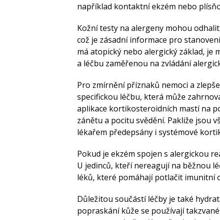
například kontaktní ekzém nebo plísňo
Kožní testy na alergeny mohou odhalit
což je zásadní informace pro stanovení
má atopický nebo alergický základ, je
a léčbu zaměřenou na zvládání alergick
Pro zmírnění příznaků nemoci a zlepšení
specifickou léčbu, která může zahrnova
aplikace kortikosteroidních mastí na po
zánětu a pocitu svědění. Pakliže jsou
lékařem předepsány i systémové kortik
Pokud je ekzém spojen s alergickou rea
U jedinců, kteří nereagují na běžnou l
léků, které pomáhají potlačit imunitní 
Důležitou součástí léčby je také hydrat
popraskání kůže se používají takzvané 