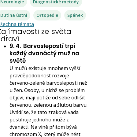
Neurologie
Diagnostické metody
Dutina ústní
Ortopedie
Spánek
šechna témata
Zajímavosti ze světa
zdraví
9. 4.
Barvoslepostí trpí
každý dvanáctý muž na
světě
U mužů existuje mnohem vyšší
pravděpodobnost rozvoje
červeno-zelené barvosleposti než
u žen. Osoby, u nichž se problém
objeví, mají potíže od sebe odlišit
červenou, zelenou a žlutou barvu.
Uvádí se, že tato zraková vada
postihuje jednoho muže z
dvanácti. Na vině přitom bývá
chromozom X, který může nést