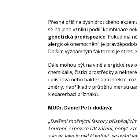
Přesná příčina dyshidrotického ekzému 
se na jeho vzniku podílí kombinace něk
genetická predispozice
. Pokud má ně
alergické onemocnění, je pravděpodob
Dalším významným faktorem je stres, k
Dále mohou být na vině alergické reakce
chemikálie, čisticí prostředky a někter
i plísňová nebo bakteriální infekce, co
změny, například v průběhu menstruac
k exacerbaci příznaků.
MUDr. Daniel Petr dodává:
„
Dalšími možnými faktory přispívajícím
kouření, expozice UV záření, pobyt v
s kovy, jako je nikl či kobalt, se uvádí