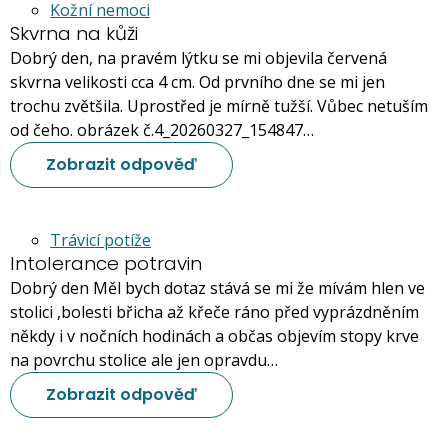
Kožní nemoci
Skvrna na kůži
Dobrý den, na pravém lýtku se mi objevila červená
skvrna velikosti cca 4 cm. Od prvního dne se mi jen
trochu zvětšila. Uprostřed je mírně tužší. Vůbec netuším
od čeho. obrázek č.4_20260327_154847…
Zobrazit odpověď
Trávicí potíže
Intolerance potravin
Dobrý den Měl bych dotaz stává se mi že mívám hlen ve
stolici ,bolesti břicha až křeče ráno před vyprázdněním
někdy i v nočních hodinách a občas objevím stopy krve
na povrchu stolice ale jen opravdu…
Zobrazit odpověď