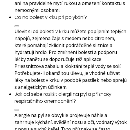
ani na pravidelné mytí rukou a omezení kontaktu s
nemocnými osobami.
Co na bolest v krku při polykání?
Ulevit si od bolesti v krku můžete popíjením teplých
nápojů, zejména čaje s medem nebo citronem,
které pomáhají zklidnit podrážděné sliznice a
hydratují hrdlo. Pro zmírnění bolestí a podporu
léčby zánětu se doporučuje též aplikace
Priessnitzova zábalu a kloktání teplé vody se solí.
Potřebujete-li okamžitou úlevu, je vhodné užívat
léky na bolest v krku v podobě pastilek nebo sprejů
s analgetickým účinkem.
Jak od sebe rozlišit alergii na pyl a příznaky
respiračního onemocnění?
Alergie na pyl se obvykle projevuje náhle a
zahrnuje kýchání, svědění nosu a očí, vodnatý výtok
z nosu a suchý kašel. Tyto příznaky se často