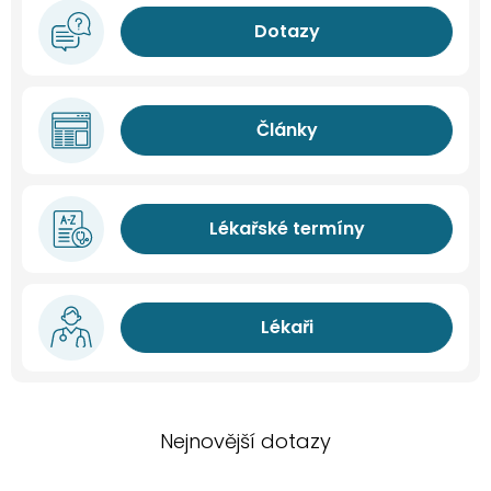
Dotazy
Články
Lékařské termíny
Lékaři
Nejnovější dotazy