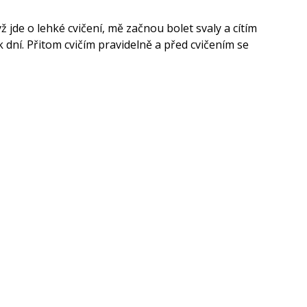
yž jde o lehké cvičení, mě začnou bolet svaly a cítím
k dní. Přitom cvičím pravidelně a před cvičením se