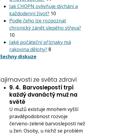
Jak CHOPN ovlivňuje dýchání a
každodenní život?
10
Podle čeho lze rozpoznat
chronický zánět slepého střeva?
10
Jaké počáteční příznaky má
rakovina dělohy?
8
šechny diskuze
Zajímavosti ze světa zdraví
9. 4.
Barvoslepostí trpí
každý dvanáctý muž na
světě
U mužů existuje mnohem vyšší
pravděpodobnost rozvoje
červeno-zelené barvosleposti než
u žen. Osoby, u nichž se problém