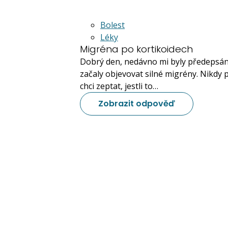
Bolest
Léky
Migréna po kortikoidech
Dobrý den, nedávno mi byly předepsány
začaly objevovat silné migrény. Nikdy
chci zeptat, jestli to…
Zobrazit odpověď