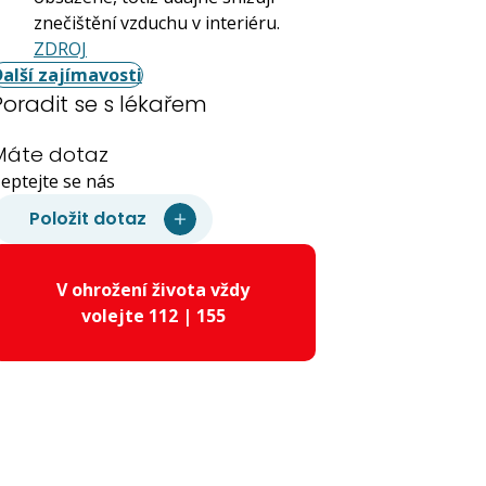
znečištění vzduchu v interiéru.
ZDROJ
Další zajímavosti
Poradit se s lékařem
Máte dotaz
eptejte se nás
Položit dotaz
V ohrožení života vždy
volejte 112 | 155