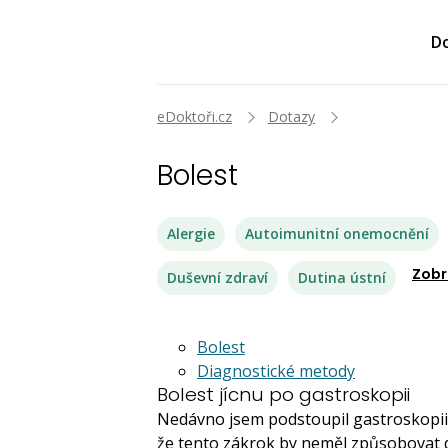
Do
eDoktoři.cz
Dotazy
Bolest
Alergie
Autoimunitní onemocnění
Zobr
Duševní zdraví
Dutina ústní
Bolest
Diagnostické metody
Bolest jícnu po gastroskopii
Nedávno jsem podstoupil gastroskopii a
že tento zákrok by neměl způsobovat d