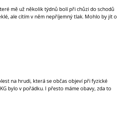
ré mě už několik týdnů bolí při chůzi do schodů
klé, ale cítím v něm nepříjemný tlak. Mohlo by jít o
est na hrudi, která se občas objeví při fyzické
EKG bylo v pořádku. I přesto máme obavy, zda to