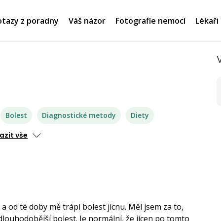
tazy z poradny
Váš názor
Fotografie nemocí
Lékaři
Bolest
Diagnostické metody
Diety
azit vše
 od té doby mě trápí bolest jícnu. Měl jsem za to,
louhodobější bolest. Je normální, že jícen po tomto