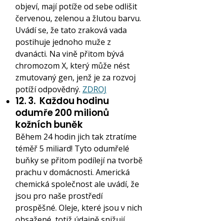
objeví, mají potíže od sebe odlišit
červenou, zelenou a žlutou barvu.
Uvádí se, že tato zraková vada
postihuje jednoho muže z
dvanácti. Na vině přitom bývá
chromozom X, který může nést
zmutovaný gen, jenž je za rozvoj
potíží odpovědný.
ZDROJ
12. 3.
Každou hodinu
odumře 200 milionů
kožních buněk
Během 24 hodin jich tak ztratíme
téměř 5 miliard! Tyto odumřelé
buňky se přitom podílejí na tvorbě
prachu v domácnosti. Americká
chemická společnost ale uvádí, že
jsou pro naše prostředí
prospěšné. Oleje, které jsou v nich
obsažené, totiž údajně snižují