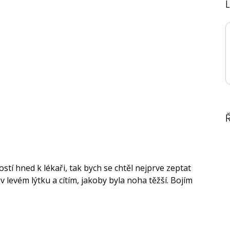
stí hned k lékaři, tak bych se chtěl nejprve zeptat
 v levém lýtku a cítím, jakoby byla noha těžší. Bojím