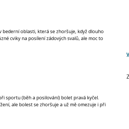
v bederní oblasti, která se zhoršuje, když dlouho
zné cviky na posílení zádových svalů, ale moc to
V
i sportu (běh a posilování) bolet pravá kyčel.
tížení, ale bolest se zhoršuje a už mě omezuje i při