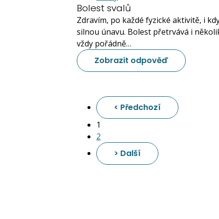
Bolest svalů
Zdravím, po každé fyzické aktivitě, i kd
silnou únavu. Bolest přetrvává i několi
vždy pořádně…
Zobrazit odpověď
<
Předchozí
1
2
>
Další