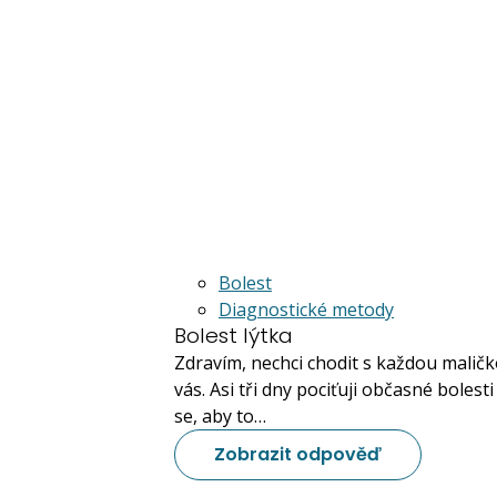
Bolest
Diagnostické metody
Bolest lýtka
Zdravím, nechci chodit s každou maličko
vás. Asi tři dny pociťuji občasné bolesti
se, aby to…
Zobrazit odpověď