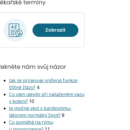
Lékařské termíny
Zobrazit
Řekněte nám svůj názor
Jak se projevuje snížená funkce
štítné žlázy?
4
Co vám ulevilo při nataženém vazu
v koleni?
10
Je možné vést s kardiostimu­
látorem normální život?
8
Co pomáhá na rýmu
u novorozence?
11