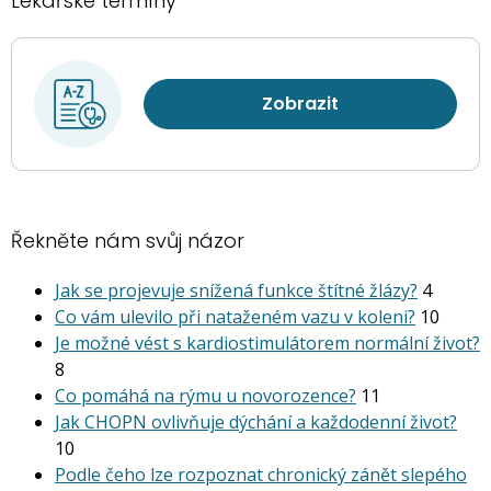
Lékařské termíny
Zobrazit
Řekněte nám svůj názor
Jak se projevuje snížená funkce štítné žlázy?
4
Co vám ulevilo při nataženém vazu v koleni?
10
Je možné vést s kardiostimu­látorem normální život?
8
Co pomáhá na rýmu u novorozence?
11
Jak CHOPN ovlivňuje dýchání a každodenní život?
10
Podle čeho lze rozpoznat chronický zánět slepého