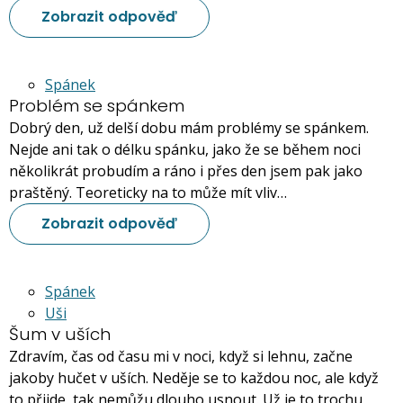
Zobrazit odpověď
Spánek
Problém se spánkem
Dobrý den, už delší dobu mám problémy se spánkem.
Nejde ani tak o délku spánku, jako že se během noci
několikrát probudím a ráno i přes den jsem pak jako
praštěný. Teoreticky na to může mít vliv…
Zobrazit odpověď
Spánek
Uši
Šum v uších
Zdravím, čas od času mi v noci, když si lehnu, začne
jakoby hučet v uších. Neděje se to každou noc, ale když
to přijde, tak nemůžu dlouho usnout. Už je to trochu