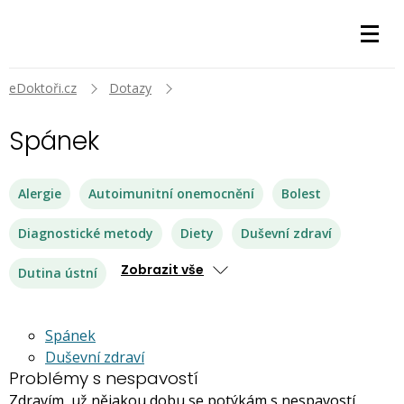
eDoktoři.cz
Dotazy
Spánek
Alergie
Autoimunitní onemocnění
Bolest
Diagnostické metody
Diety
Duševní zdraví
Zobrazit vše
Dutina ústní
Spánek
Duševní zdraví
Problémy s nespavostí
Zdravím, už nějakou dobu se potýkám s nespavostí.