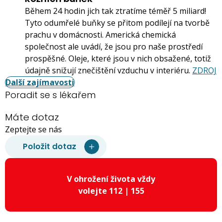
Během 24 hodin jich tak ztratíme téměř 5 miliard!
Tyto odumřelé buňky se přitom podílejí na tvorbě
prachu v domácnosti. Americká chemická
společnost ale uvádí, že jsou pro naše prostředí
prospěšné. Oleje, které jsou v nich obsažené, totiž
údajně snižují znečištění vzduchu v interiéru.
ZDROJ
Další zajímavosti
Poradit se s lékařem
Máte dotaz
Zeptejte se nás
Položit dotaz
V ohrožení života vždy
volejte 112 | 155