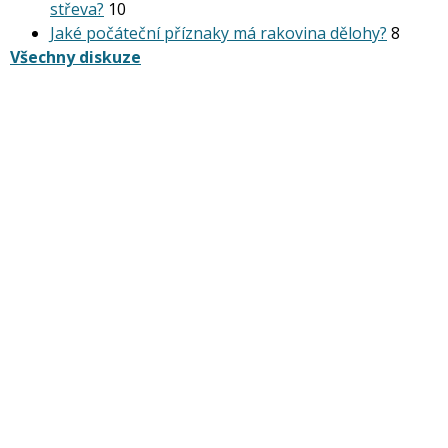
střeva?
10
Jaké počáteční příznaky má rakovina dělohy?
8
Všechny diskuze