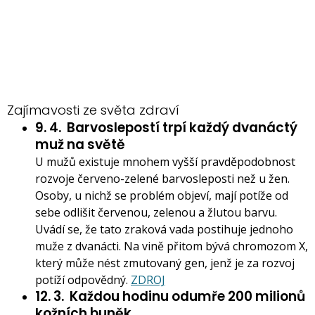
Zajímavosti ze světa zdraví
9. 4.
Barvoslepostí trpí každý dvanáctý
muž na světě
U mužů existuje mnohem vyšší pravděpodobnost
rozvoje červeno-zelené barvosleposti než u žen.
Osoby, u nichž se problém objeví, mají potíže od
sebe odlišit červenou, zelenou a žlutou barvu.
Uvádí se, že tato zraková vada postihuje jednoho
muže z dvanácti. Na vině přitom bývá chromozom X,
který může nést zmutovaný gen, jenž je za rozvoj
potíží odpovědný.
ZDROJ
12. 3.
Každou hodinu odumře 200 milionů
kožních buněk