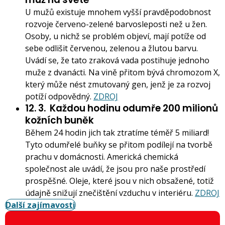
U mužů existuje mnohem vyšší pravděpodobnost
rozvoje červeno-zelené barvosleposti než u žen.
Osoby, u nichž se problém objeví, mají potíže od
sebe odlišit červenou, zelenou a žlutou barvu.
Uvádí se, že tato zraková vada postihuje jednoho
muže z dvanácti. Na vině přitom bývá chromozom X,
který může nést zmutovaný gen, jenž je za rozvoj
potíží odpovědný.
ZDROJ
12. 3.
Každou hodinu odumře 200 milionů
kožních buněk
Během 24 hodin jich tak ztratíme téměř 5 miliard!
Tyto odumřelé buňky se přitom podílejí na tvorbě
prachu v domácnosti. Americká chemická
společnost ale uvádí, že jsou pro naše prostředí
prospěšné. Oleje, které jsou v nich obsažené, totiž
údajně snižují znečištění vzduchu v interiéru.
ZDROJ
Další zajímavosti