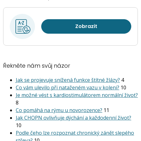
Zobrazit
Řekněte nám svůj názor
Jak se projevuje snížená funkce štítné žlázy?
4
Co vám ulevilo při nataženém vazu v koleni?
10
Je možné vést s kardiostimu­látorem normální život?
8
Co pomáhá na rýmu u novorozence?
11
Jak CHOPN ovlivňuje dýchání a každodenní život?
10
Podle čeho lze rozpoznat chronický zánět slepého
střeva?
10