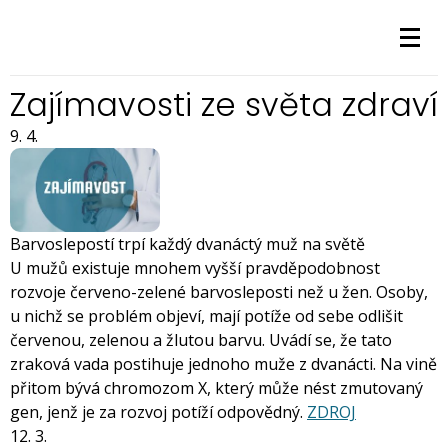
Zajímavosti ze světa zdraví
9. 4.
Barvoslepostí trpí každý dvanáctý muž na světě
U mužů existuje mnohem vyšší pravděpodobnost
rozvoje červeno-zelené barvosleposti než u žen. Osoby,
u nichž se problém objeví, mají potíže od sebe odlišit
červenou, zelenou a žlutou barvu. Uvádí se, že tato
zraková vada postihuje jednoho muže z dvanácti. Na vině
přitom bývá chromozom X, který může nést zmutovaný
gen, jenž je za rozvoj potíží odpovědný.
ZDROJ
12. 3.