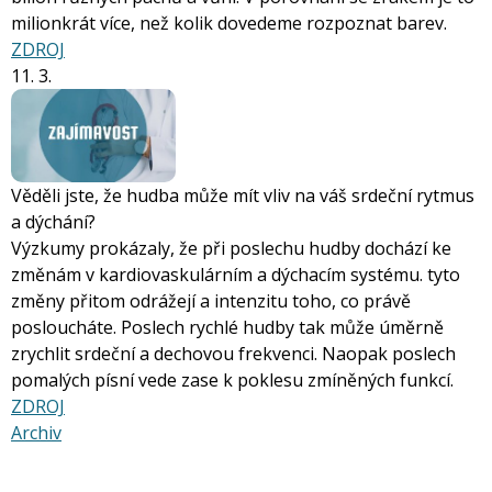
milionkrát více, než kolik dovedeme rozpoznat barev.
ZDROJ
11. 3.
Věděli jste, že hudba může mít vliv na váš srdeční rytmus
a dýchání?
Výzkumy prokázaly, že při poslechu hudby dochází ke
změnám v kardiovaskulárním a dýchacím systému. tyto
změny přitom odrážejí a intenzitu toho, co právě
posloucháte. Poslech rychlé hudby tak může úměrně
zrychlit srdeční a dechovou frekvenci. Naopak poslech
pomalých písní vede zase k poklesu zmíněných funkcí.
ZDROJ
Archiv