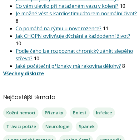
Co vám ulevilo při nataženém vazu v koleni?
10
Je možné vést s kardiostimu­látorem normální život?
8
Co pomáhá na rýmu u novorozence?
11
Jak CHOPN ovlivňuje dýchání a každodenní život?
10
Podle čeho lze rozpoznat chronický zánět slepého
střeva?
10
Jaké počáteční příznaky má rakovina dělohy?
8
Všechny diskuze
Nejčastější témata
Kožní nemoci
Příznaky
Bolest
Infekce
Trávicí potíže
Neurologie
Spánek