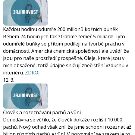
Každou hodinu odumře 200 milionů kožních buněk
Během 24 hodin jich tak ztratíme téměř 5 miliard! Tyto
odumřelé buňky se přitom podílejí na tvorbě prachu v
domácnosti. Americká chemická společnost ale uvádí, že
jsou pro naše prostředí prospěšné. Oleje, které jsou v
nich obsažené, totiž údajně snižují znečištění vzduchu v
interiéru.
ZDROJ
12. 3.
Člověk a rozeznávání pachů a vůní
Donedávna se věřilo, že člověk dokáže rozlišit 10 000
pachů. Nový odhad však zní, že jsme schopni rozeznat až
bilion různých pachů a vůní. V porovnání se zrakem je to