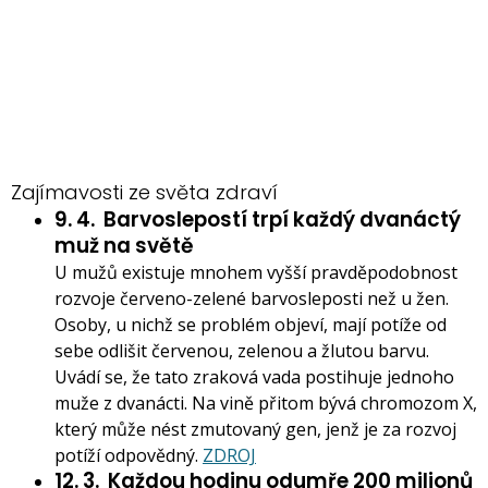
Zajímavosti ze světa zdraví
9. 4.
Barvoslepostí trpí každý dvanáctý
muž na světě
U mužů existuje mnohem vyšší pravděpodobnost
rozvoje červeno-zelené barvosleposti než u žen.
Osoby, u nichž se problém objeví, mají potíže od
sebe odlišit červenou, zelenou a žlutou barvu.
Uvádí se, že tato zraková vada postihuje jednoho
muže z dvanácti. Na vině přitom bývá chromozom X,
který může nést zmutovaný gen, jenž je za rozvoj
potíží odpovědný.
ZDROJ
12. 3.
Každou hodinu odumře 200 milionů