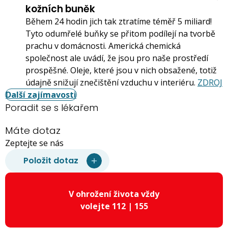
kožních buněk
Během 24 hodin jich tak ztratíme téměř 5 miliard!
Tyto odumřelé buňky se přitom podílejí na tvorbě
prachu v domácnosti. Americká chemická
společnost ale uvádí, že jsou pro naše prostředí
prospěšné. Oleje, které jsou v nich obsažené, totiž
údajně snižují znečištění vzduchu v interiéru.
ZDROJ
Další zajímavosti
Poradit se s lékařem
Máte dotaz
Zeptejte se nás
Položit dotaz
V ohrožení života vždy
volejte 112 | 155