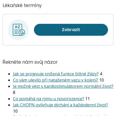
Lékařské termíny
Zobrazit
Řekněte nám svůj názor
Jak se projevuje snížená funkce štítné žlázy?
4
Co vám ulevilo při nataženém vazu v koleni?
10
Je možné vést s kardiostimu­látorem normální život?
8
Co pomáhá na rýmu u novorozence?
11
Jak CHOPN ovlivňuje dýchání a každodenní život?
10