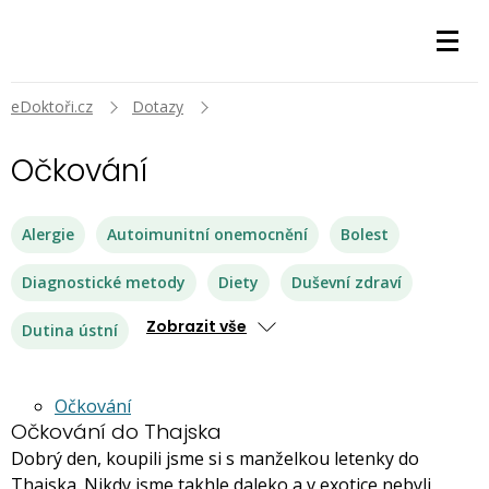
eDoktoři.cz
Dotazy
Očkování
Alergie
Autoimunitní onemocnění
Bolest
Diagnostické metody
Diety
Duševní zdraví
Zobrazit vše
Dutina ústní
Očkování
Očkování do Thajska
Dobrý den, koupili jsme si s manželkou letenky do
Thajska. Nikdy jsme takhle daleko a v exotice nebyli,