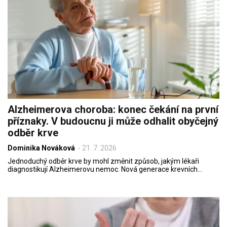
Alzheimerova choroba: konec čekání na první
příznaky. V budoucnu ji může odhalit obyčejný
odběr krve
Dominika Nováková
-
21. 7. 2026
Jednoduchý odběr krve by mohl změnit způsob, jakým lékaři
diagnostikují Alzheimerovu nemoc. Nová generace krevních…