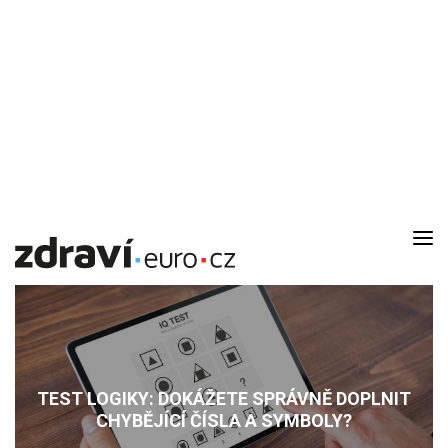
DOMŮ
AKTUALITY
DOMÁCÍ LÉKAŘ
RODINA
TEST LOGIKY: DOKÁŽETE SPRÁVNĚ DOPLNIT
RECEPTY
CHYBĚJÍCÍ ČÍSLA A SYMBOLY?