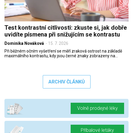
Test kontrastní citlivosti: zkuste si, jak dobře
uvidíte písmena při snižujícím se kontrastu
Dominika Nováková
-
15. 7. 2026
Při běžném očním vyšetření se měří zraková ostrost na základě
maximálního kontrastu, kdy jsou černé znaky zobrazeny na…
ARCHIV ČLÁNKŮ
Volně prodejné léky
Příbalové letáky