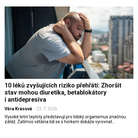
10 léků zvyšujících riziko přehřátí: Zhoršit
stav mohou diuretika, betablokátory
i antidepresiva
Věra Krásová
-
23. 7. 2026
Vysoké letní teploty představují pro lidský organismus značnou
zátěž. Zatímco většina lidí se s horkem dokáže vyrovnat…