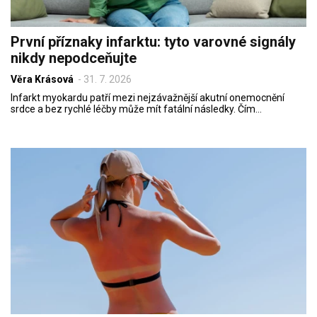
První příznaky infarktu: tyto varovné signály
nikdy nepodceňujte
Věra Krásová
-
31. 7. 2026
Infarkt myokardu patří mezi nejzávažnější akutní onemocnění
srdce a bez rychlé léčby může mít fatální následky. Čím…