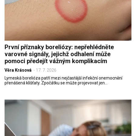
První příznaky boreliózy: nepřehlédněte
varovné signály, jejichž odhalení může
pomoci předejít vážným komplikacím
Věra Krásová
-
17. 7. 2026
Lymeská borelióza patří mezi nejčastější infekční onemocnění
přenášená klíšťaty. Zpočátku se může projevovat jen…