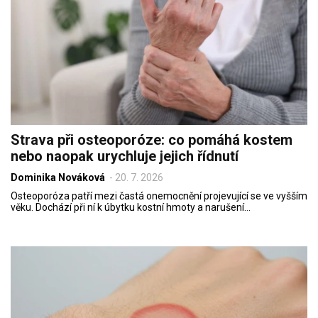
Strava při osteoporóze: co pomáhá kostem
nebo naopak urychluje jejich řídnutí
Dominika Nováková
-
20. 7. 2026
Osteoporóza patří mezi častá onemocnění projevující se ve vyšším
věku. Dochází při ní k úbytku kostní hmoty a narušení…