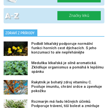
Značky léků
ZDRAVÍ Z PŘÍRODY
Podběl lékařský podporuje normální
funkci horních cest dýchacích. S jeho
konzumací to ale nepřehánějte
Meduňka lékařská je silně aromatická.
Zklidňuje organismus a pomáhá k lepšímu
spánku
Rakytník je bohatý zdroj vitamínu C.
Posiluje imunitu, chrání srdce a zpevňuje
pokožku
Rozmarýn má řadu léčivých účinků.
Podporuje trávení, tiší bolest a zmírňuje