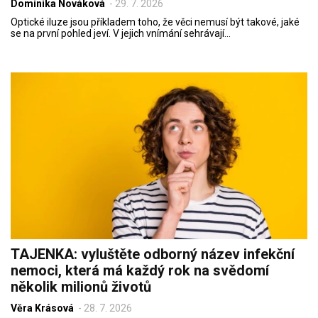
Dominika Nováková
-
29. 7. 2026
Optické iluze jsou příkladem toho, že věci nemusí být takové, jaké
se na první pohled jeví. V jejich vnímání sehrávají…
TAJENKA: vyluštěte odborný název infekční
nemoci, která má každý rok na svědomí
několik milionů životů
Věra Krásová
-
28. 7. 2026