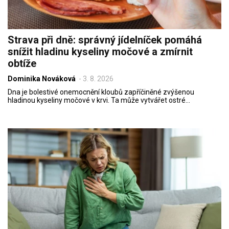
Strava při dně: správný jídelníček pomáhá
snížit hladinu kyseliny močové a zmírnit
obtíže
Dominika Nováková
-
3. 8. 2026
Dna je bolestivé onemocnění kloubů zapříčiněné zvýšenou
hladinou kyseliny močové v krvi. Ta může vytvářet ostré…