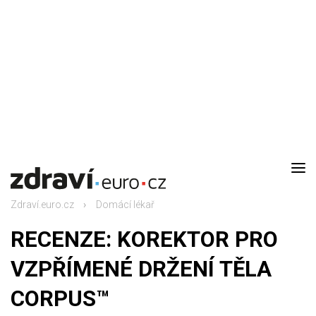
DOMŮ
AKTUALITY
Zdraví.euro.cz
Domácí lékař
DOMÁCÍ LÉKAŘ
RECENZE: KOREKTOR PRO
RODINA
VZPŘÍMENÉ DRŽENÍ TĚLA
CORPUS™
RECEPTY