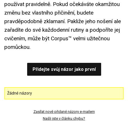
používat pravidelně. Pokud očekáváte okamžitou
změnu bez vlastního přičinění, budete
pravděpodobně zklamaní. Pakliže jeho nošení ale
zařadíte do své každodenní rutiny a podpoříte jej
cvičením, může být Corpus™ velmi užitečnou
pomůckou.
Přidejte svůj názor jako první
Žádné názory
Zasílat nově přidané názory e-mailem
Našli jste v článku chybu?