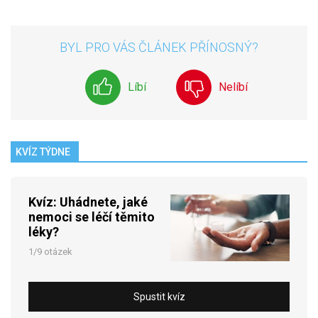
BYL PRO VÁS ČLÁNEK PŘÍNOSNÝ?
Líbí
Nelíbí
KVÍZ TÝDNE
Kvíz: Uhádnete, jaké
nemoci se léčí těmito
léky?
1/9 otázek
Spustit kvíz