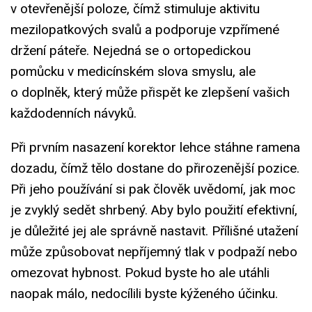
v otevřenější poloze, čímž stimuluje aktivitu
mezilopatkových svalů a podporuje vzpřímené
držení páteře. Nejedná se o ortopedickou
pomůcku v medicínském slova smyslu, ale
o doplněk, který může přispět ke zlepšení vašich
každodenních návyků.
Při prvním nasazení korektor lehce stáhne ramena
dozadu, čímž tělo dostane do přirozenější pozice.
Při jeho používání si pak člověk uvědomí, jak moc
je zvyklý sedět shrbený. Aby bylo použití efektivní,
je důležité jej ale správně nastavit. Přílišné utažení
může způsobovat nepříjemný tlak v podpaží nebo
omezovat hybnost. Pokud byste ho ale utáhli
naopak málo, nedocílili byste kýženého účinku.