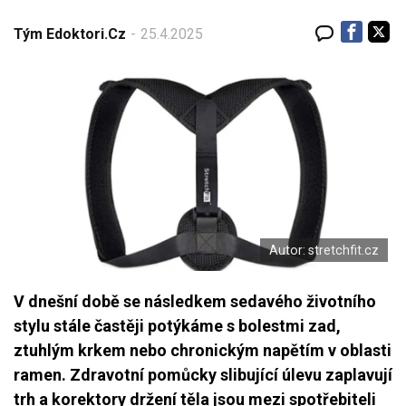
LÉKY
Tým Edoktori.cz
25.4.2025
NEMOCI
KALKULAČKY
Autor: stretchfit.cz
V dnešní době se následkem sedavého životního
stylu stále častěji potýkáme s bolestmi zad,
ztuhlým krkem nebo chronickým napětím v oblasti
ramen. Zdravotní pomůcky slibující úlevu zaplavují
trh a korektory držení těla jsou mezi spotřebiteli