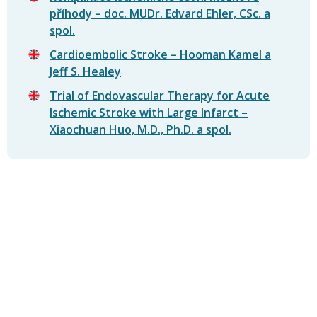
příhody – doc. MUDr. Edvard Ehler, CSc. a
spol.
Cardioembolic Stroke – Hooman Kamel a
Jeff S. Healey
Trial of Endovascular Therapy for Acute
Ischemic Stroke with Large Infarct –
Xiaochuan Huo, M.D., Ph.D. a spol.