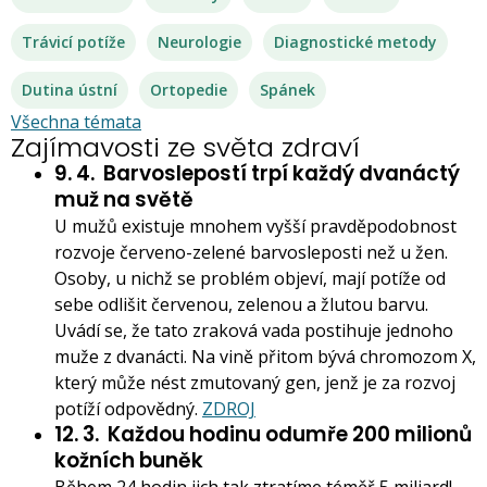
Trávicí potíže
Neurologie
Diagnostické metody
Dutina ústní
Ortopedie
Spánek
Všechna témata
Zajímavosti ze světa zdraví
9. 4.
Barvoslepostí trpí každý dvanáctý
muž na světě
U mužů existuje mnohem vyšší pravděpodobnost
rozvoje červeno-zelené barvosleposti než u žen.
Osoby, u nichž se problém objeví, mají potíže od
sebe odlišit červenou, zelenou a žlutou barvu.
Uvádí se, že tato zraková vada postihuje jednoho
muže z dvanácti. Na vině přitom bývá chromozom X,
který může nést zmutovaný gen, jenž je za rozvoj
potíží odpovědný.
ZDROJ
12. 3.
Každou hodinu odumře 200 milionů
kožních buněk