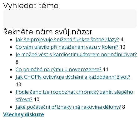
Vyhledat téma
Řekněte nám svůj názor
Jak se projevuje snížená funkce štítné žlázy?
4
Co vám ulevilo při nataženém vazu v koleni?
10
Je možné vést s kardiostimu­látorem normální život?
8
Co pomáhá na rýmu u novorozence?
11
Jak CHOPN ovlivňuje dýchání a každodenní život?
10
Podle čeho lze rozpoznat chronický zánět slepého
střeva?
10
Jaké počáteční příznaky má rakovina dělohy?
8
Všechny diskuze