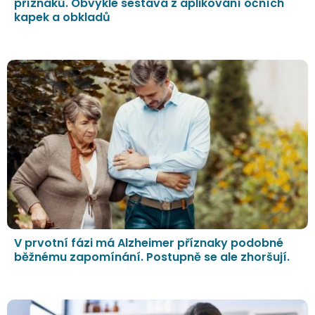
příznaků. Obvykle sestává z aplikování očních
kapek a obkladů
V prvotní fázi má Alzheimer příznaky podobné
běžnému zapomínání. Postupně se ale zhoršují.