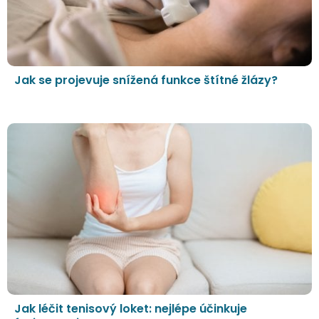
Jak se projevuje snížená funkce štítné žlázy?
Jak léčit tenisový loket: nejlépe účinkuje