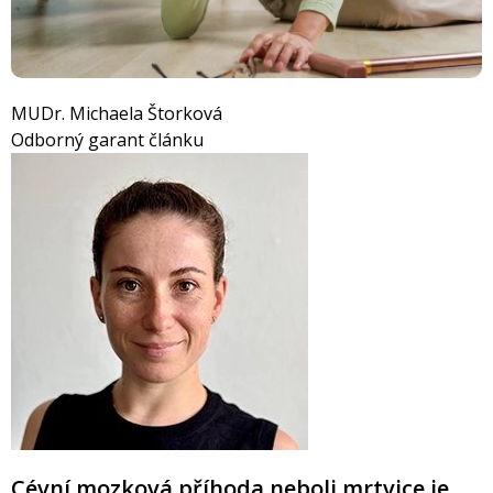
MUDr. Michaela Štorková
Odborný garant článku
Cévní mozková příhoda neboli mrtvice je