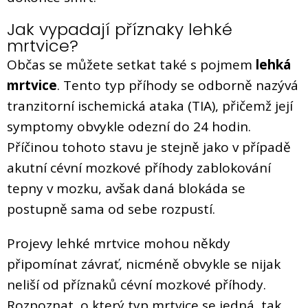
Jak vypadají příznaky lehké
mrtvice?
Občas se můžete setkat také s pojmem
lehká
mrtvice
. Tento typ příhody se odborně nazývá
tranzitorní ischemická ataka (TIA), přičemž její
symptomy obvykle odezní do 24 hodin.
Příčinou tohoto stavu je stejně jako v případě
akutní cévní mozkové příhody zablokování
tepny v mozku, avšak daná blokáda se
postupně sama od sebe rozpustí.
Projevy lehké mrtvice mohou někdy
připomínat závrať, nicméně obvykle se nijak
neliší od příznaků cévní mozkové příhody.
Rozpoznat, o který typ mrtvice se jedná, tak