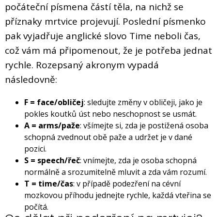
počáteční písmena částí těla, na nichž se
příznaky mrtvice projevují. Poslední písmenko
pak vyjadřuje anglické slovo Time neboli čas,
což vám má připomenout, že je potřeba jednat
rychle. Rozepsaný akronym vypadá
následovně:
F = face/obličej
: sledujte změny v obličeji, jako je
pokles koutků úst nebo neschopnost se usmát.
A = arms/paže
: všímejte si, zda je postižená osoba
schopná zvednout obě paže a udržet je v dané
pozici.
S = speech/řeč
: vnímejte, zda je osoba schopná
normálně a srozumitelně mluvit a zda vám rozumí.
T = time/čas
: v případě podezření na cévní
mozkovou příhodu jednejte rychle, každá vteřina se
počítá.