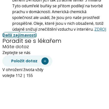
Během 24 hodin jich tak ztratíme téměř 5 miliard!
Tyto odumřelé buňky se přitom podílejí na tvorbě
prachu v domácnosti. Americká chemická
společnost ale uvádí, že jsou pro naše prostředí
prospěšné. Oleje, které jsou v nich obsažené, totiž
údajně snižují znečištění vzduchu v interiéru.
ZDROJ
Další zajímavosti
Poradit se s lékařem
Máte dotaz
Zeptejte se nás
Položit dotaz
V ohrožení života vždy
volejte 112 | 155