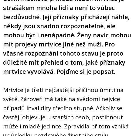
strašákem mnoha lidí a není to vůbec
bezdůvodné. Její příznaky přicházejí náhle,
někdy jsou snadno rozpoznatelné, ale
mohou být i nenápadné. Ženy navíc mohou
mít projevy mrtvice jiné než muži. Pro
včasné rozpoznání tohoto stavu je proto
důležité mít přehled o tom, jaké příznaky
mrtvice vyvolává. Pojďme si je popsat.
Mrtvice je třetí nejčastější příčinou úmrtí na
světě. Zároveň má také na svědomí nejvíce
případů invalidity třetího stupně. Ačkoliv se
častěji objevuje u starších osob, postihnout
může i mladé jedince. Zpravidla přitom vzniká
v důsledku nezdravého životního stylu