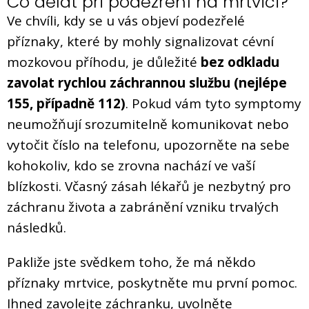
Co dělat při podezření na mrtvici?
Ve chvíli, kdy se u vás objeví podezřelé
příznaky, které by mohly signalizovat cévní
mozkovou příhodu, je důležité
bez odkladu
zavolat rychlou záchrannou službu (nejlépe
155, případně 112)
. Pokud vám tyto symptomy
neumožňují srozumitelně komunikovat nebo
vytočit číslo na telefonu, upozorněte na sebe
kohokoliv, kdo se zrovna nachází ve vaší
blízkosti. Včasný zásah lékařů je nezbytný pro
záchranu života a zabránění vzniku trvalých
následků.
Pakliže jste svědkem toho, že má někdo
příznaky mrtvice, poskytněte mu první pomoc.
Ihned zavolejte záchranku, uvolněte