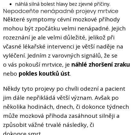
náhlá silná bolest hlavy bez zjevné příčiny.
Nepodceňte nenápadné projevy mrtvice
Některé symptomy cévní mozkové příhody
mohou být zpočátku velmi nenápadné. Jejich
rozeznání je ale velmi důležité, jelikož při
včasné lékařské intervenci je větší naděje na
vyléčení. Jedním z varovných signálů, že se
o vás pokouší mrtvice, je
náhlé zhoršení zraku
nebo
pokles koutků úst
.
Někdy tyto projevy po chvíli odezní a pacient
jim dále nepřikládá větší význam. Avšak po
několika hodinách, dnech, či dokonce týdnech
může mozková příhoda zasáhnout silněji a
způsobit vážné trvalé následky, či
dokonce smrt.