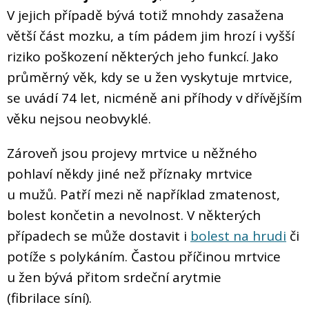
V jejich případě bývá totiž mnohdy zasažena
větší část mozku, a tím pádem jim hrozí i vyšší
riziko poškození některých jeho funkcí. Jako
průměrný věk, kdy se u žen vyskytuje mrtvice,
se uvádí 74 let, nicméně ani příhody v dřívějším
věku nejsou neobvyklé.
Zároveň jsou projevy mrtvice u něžného
pohlaví někdy jiné než příznaky mrtvice
u mužů. Patří mezi ně například zmatenost,
bolest končetin a nevolnost. V některých
případech se může dostavit i
bolest na hrudi
či
potíže s polykáním. Častou příčinou mrtvice
u žen bývá přitom srdeční arytmie
(fibrilace síní).