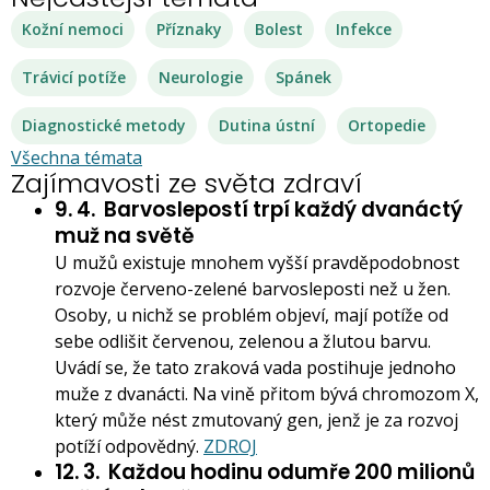
Kožní nemoci
Příznaky
Bolest
Infekce
Trávicí potíže
Neurologie
Spánek
Diagnostické metody
Dutina ústní
Ortopedie
Všechna témata
Zajímavosti ze světa zdraví
9. 4.
Barvoslepostí trpí každý dvanáctý
muž na světě
U mužů existuje mnohem vyšší pravděpodobnost
rozvoje červeno-zelené barvosleposti než u žen.
Osoby, u nichž se problém objeví, mají potíže od
sebe odlišit červenou, zelenou a žlutou barvu.
Uvádí se, že tato zraková vada postihuje jednoho
muže z dvanácti. Na vině přitom bývá chromozom X,
který může nést zmutovaný gen, jenž je za rozvoj
potíží odpovědný.
ZDROJ
12. 3.
Každou hodinu odumře 200 milionů