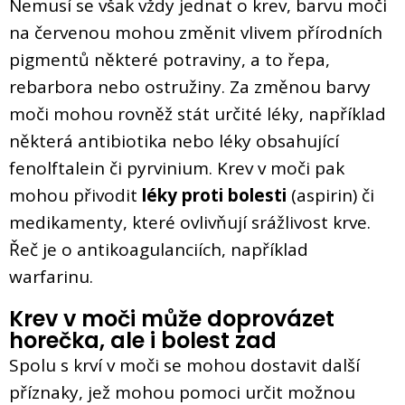
Nemusí se však vždy jednat o krev, barvu moči
na červenou mohou změnit vlivem přírodních
pigmentů některé potraviny, a to řepa,
rebarbora nebo ostružiny. Za změnou barvy
moči mohou rovněž stát určité léky, například
některá antibiotika nebo léky obsahující
fenolftalein či pyrvinium. Krev v moči pak
mohou přivodit
léky proti bolesti
(aspirin) či
medikamenty, které ovlivňují srážlivost krve.
Řeč je o antikoagulanciích, například
warfarinu.
Krev v moči může doprovázet
horečka, ale i bolest zad
Spolu s krví v moči se mohou dostavit další
příznaky, jež mohou pomoci určit možnou