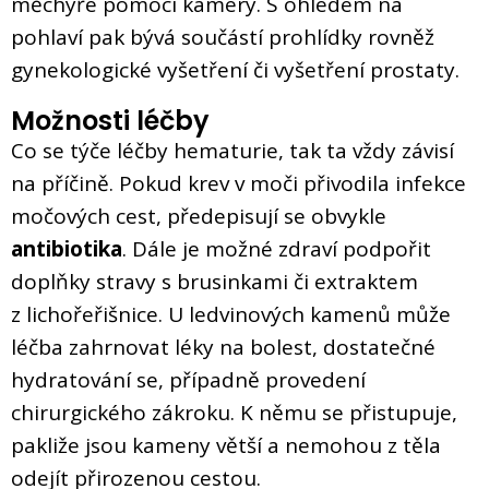
měchýře pomocí kamery. S ohledem na
pohlaví pak bývá součástí prohlídky rovněž
gynekologické vyšetření či vyšetření prostaty.
Možnosti léčby
Co se týče léčby hematurie, tak ta vždy závisí
na příčině. Pokud krev v moči přivodila infekce
močových cest, předepisují se obvykle
antibiotika
. Dále je možné zdraví podpořit
doplňky stravy s brusinkami či extraktem
z lichořeřišnice. U ledvinových kamenů může
léčba zahrnovat léky na bolest, dostatečné
hydratování se, případně provedení
chirurgického zákroku. K němu se přistupuje,
pakliže jsou kameny větší a nemohou z těla
odejít přirozenou cestou.