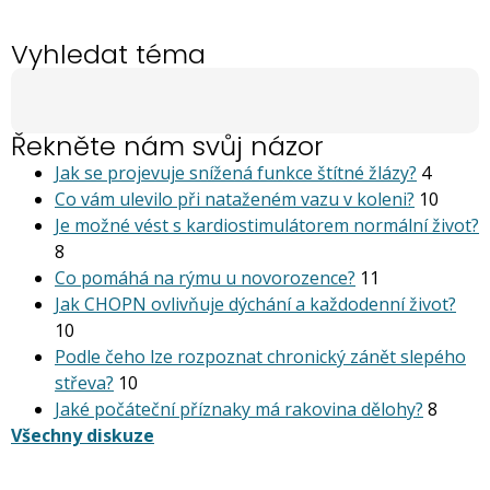
Vyhledat téma
Řekněte nám svůj názor
Jak se projevuje snížená funkce štítné žlázy?
4
Co vám ulevilo při nataženém vazu v koleni?
10
Je možné vést s kardiostimu­látorem normální život?
8
Co pomáhá na rýmu u novorozence?
11
Jak CHOPN ovlivňuje dýchání a každodenní život?
10
Podle čeho lze rozpoznat chronický zánět slepého
střeva?
10
Jaké počáteční příznaky má rakovina dělohy?
8
Všechny diskuze