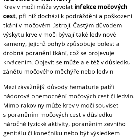
Krev v moči může vyvolat
infekce močových
cest
, při níž dochází k podráždění a poškození
tkání v močovém ústrojí. Častým důvodem
výskytu krve v moči bývají také ledvinové
kameny, jejichž pohyb způsobuje bolest a
drobná poranění tkání, což se projevuje
krvácením. Objevit se může ale též v důsledku
zánětu močového měchýře nebo ledvin.
Mezi závažnější důvody hematurie patří
nádorová onemocnění močových cest či ledvin.
Mimo rakoviny může krev v moči souviset
s poraněním močových cest v důsledku
náročné fyzické aktivity, poraněním zevního
genitálu či konečníku nebo být výsledkem