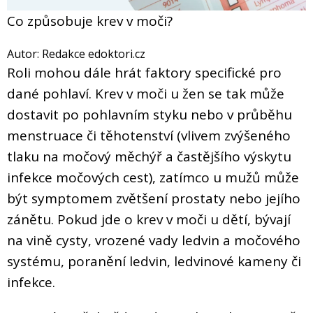
Co způsobuje krev v moči?
Autor: Redakce edoktori.cz
Roli mohou dále hrát faktory specifické pro
dané pohlaví. Krev v moči u žen se tak může
dostavit po pohlavním styku nebo v průběhu
menstruace či těhotenství (vlivem zvýšeného
tlaku na močový měchýř a častějšího výskytu
infekce močových cest), zatímco u mužů může
být symptomem zvětšení prostaty nebo jejího
zánětu. Pokud jde o krev v moči u dětí, bývají
na vině cysty, vrozené vady ledvin a močového
systému, poranění ledvin, ledvinové kameny či
infekce.