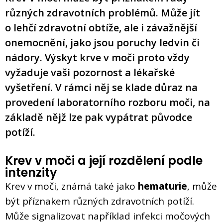
různých zdravotních problémů. Může jít
o lehčí zdravotní obtíže, ale i závažnější
onemocnění, jako jsou poruchy ledvin či
nádory. Výskyt krve v moči proto vždy
vyžaduje vaši pozornost a lékařské
vyšetření. V rámci něj se klade důraz na
provedení laboratorního rozboru moči, na
základě nějž lze pak vypátrat původce
potíží.
Krev v moči a její rozdělení podle
intenzity
Krev v moči, známá také jako
hematurie
, může
být příznakem různých zdravotních potíží.
Může signalizovat například infekci močových