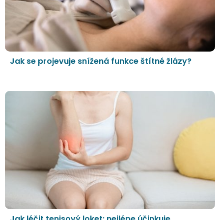
Jak se projevuje snížená funkce štítné žlázy?
Jak léčit tenisový loket: nejlépe účinkuje