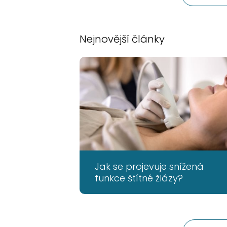
Nejnovější články
Jak se projevuje snížená
funkce štítné žlázy?