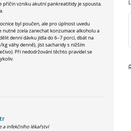
příčin vzniku akutní pankreatitidy je spousta.
a.
ocnice byl poučen, ale pro úplnost uvedu
 je nutné zcela zanechat konzumace alkoholu a
dělit denní dávku jídla do 6–7 porcí, dbát na
/kg váhy denně), jíst sacharidy s nižším
čivo). Při nedodržování těchto pravidel se
ykoliv.
tr
 a infekčního lékařství