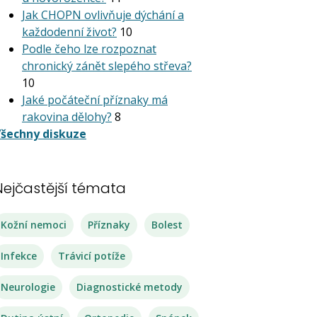
Jak CHOPN ovlivňuje dýchání a
každodenní život?
10
Podle čeho lze rozpoznat
chronický zánět slepého střeva?
10
Jaké počáteční příznaky má
rakovina dělohy?
8
šechny diskuze
Nejčastější témata
Kožní nemoci
Příznaky
Bolest
Infekce
Trávicí potíže
Neurologie
Diagnostické metody