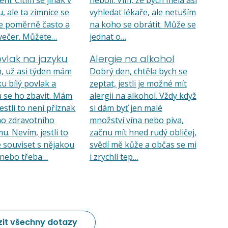
ní. Cítím se jinak v
nebolí. Vím, že bych měla asi
, ale ta zimnice se
vyhledat lékaře, ale netuším
e poměrně často a
na koho se obrátit. Může se
večer. Můžete…
jednat o…
ovlak na jazyku
Alergie na alkohol
, už asi týden mám
Dobrý den, chtěla bych se
ku bílý povlak a
zeptat, jestli je možné mít
 se ho zbavit. Mám
alergii na alkohol. Vždy když
estli to není příznak
si dám byť jen malé
ho zdravotního
množství vína nebo piva,
u. Nevím, jestli to
začnu mít hned rudý obličej,
souviset s nějakou
svědí mě kůže a občas se mi
, nebo třeba…
i zrychlí tep…
it všechny dotazy