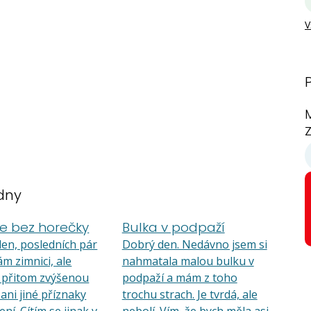
V
Z
dny
ce bez horečky
Bulka v podpaží
en, posledních pár
Dobrý den. Nedávno jsem si
ám zimnici, ale
nahmatala malou bulku v
přitom zvýšenou
podpaží a mám z toho
 ani jiné příznaky
trochu strach. Je tvrdá, ale