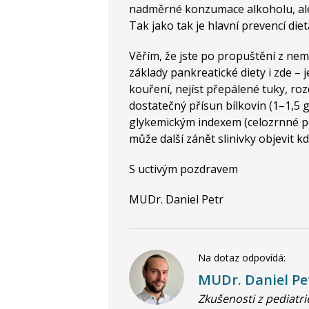
nadměrné konzumace alkoholu, ale 
Tak jako tak je hlavní prevencí diet
Věřím, že jste po propuštění z nem
základy pankreatické diety i zde –
kouření, nejíst přepálené tuky, roz
dostatečný přísun bílkovin (1–1,5 g
glykemickým indexem (celozrnné pe
může další zánět slinivky objevit kd
S uctivým pozdravem
MUDr. Daniel Petr
Na dotaz odpovídá:
MUDr. Daniel Pe
Zkušenosti z pediatrie