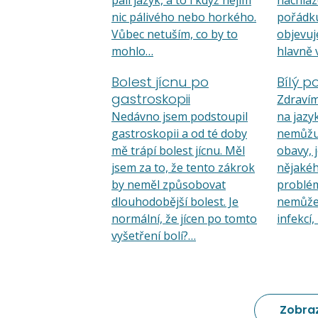
pálí jazyk, a to i když nejím
nachlaze
nic pálivého nebo horkého.
pořádku
Vůbec netuším, co by to
objevuj
mohlo…
hlavně 
Bolest jícnu po
Bílý p
gastroskopii
Zdravím
Nedávno jsem podstoupil
na jazy
gastroskopii a od té doby
nemůžu
mě trápí bolest jícnu. Měl
obavy, j
jsem za to, že tento zákrok
nějaké
by neměl způsobovat
problém
dlouhodobější bolest. Je
nemůže 
normální, že jícen po tomto
infekcí
vyšetření bolí?…
Zobraz