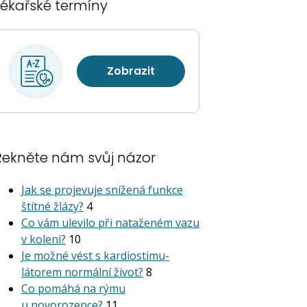
Lékařské termíny
Zobrazit
Řekněte nám svůj názor
Jak se projevuje snížená funkce
štítné žlázy?
4
Co vám ulevilo při nataženém vazu
v koleni?
10
Je možné vést s kardiostimu­
látorem normální život?
8
Co pomáhá na rýmu
u novorozence?
11