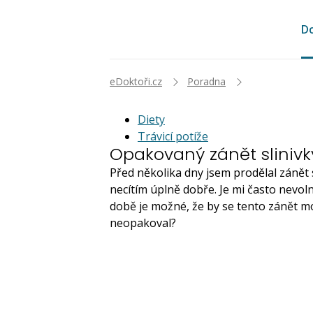
Do
eDoktoři.cz
Poradna
Diety
Trávicí potíže
Opakovaný zánět slinivk
Před několika dny jsem prodělal zánět 
necítím úplně dobře. Je mi často nevoln
době je možné, že by se tento zánět mo
neopakoval?