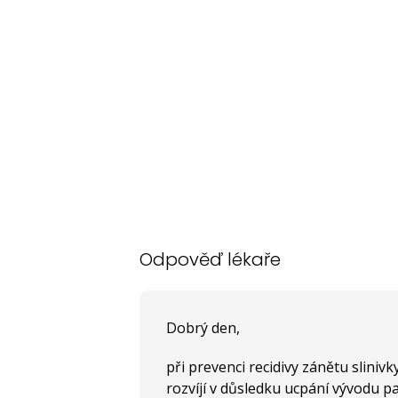
Odpověď lékaře
Dobrý den,
při prevenci recidivy zánětu slinivk
rozvíjí v důsledku ucpání vývodu 