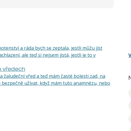
tenství a ráda bych se zeptala, jestli můžu jíst
lazení, ale teď si nejsem jistá, jestli je to v
V
h vředech
a žaludeční vřed a teď mám časté bolesti zad, na
ale bezpečně užívat, když mám tuto anamnézu, nebo