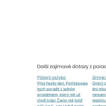
Další zajímavé dotazy z pora
Pálení jazyka
Zimni
Přeji hezký den. Potřebovala
Dobrý d
bych poradit s jedním
dní mív
problémem, který mě už
nemám 
chvíli trápí. Často mě totiž
teplotu