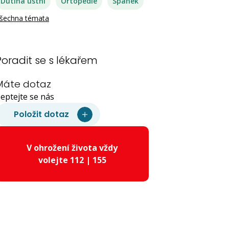
Dutina ústní
Ortopedie
Spánek
šechna témata
Poradit se s lékařem
Máte dotaz
eptejte se nás
Položit dotaz
V ohrožení života vždy
volejte 112 | 155