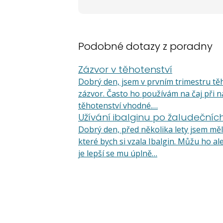
Podobné dotazy z poradny
Zázvor v těhotenství
Dobrý den, jsem v prvním trimestru těho
zázvor. Často ho používám na čaj při nach
těhotenství vhodné.…
Užívání ibalginu po žaludečníc
Dobrý den, před několika lety jsem měl
které bych si vzala Ibalgin. Můžu ho 
je lepší se mu úplně…