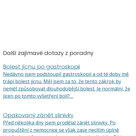
Další zajímavé dotazy z poradny
Bolest jícnu po gastroskopii
Nedávno jsem podstoupil gastroskopii a od té doby mě
trápí bolest jícnu. Měl jsem za to, že tento zákrok by
neměl způsobovat dlouhodobější bolest. Je normální, že
jícen po tomto vyšetření bolí?…
Opakovaný zánět slinivky
Před několika dny jsem prodělal zánět slinivky. Po
propuštění z nemocnice se však zase necítím úplně