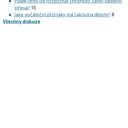
Podle čeho lze rozpoznat chronický zánět slepého
střeva?
10
Jaké počáteční příznaky má rakovina dělohy?
8
Všechny diskuze