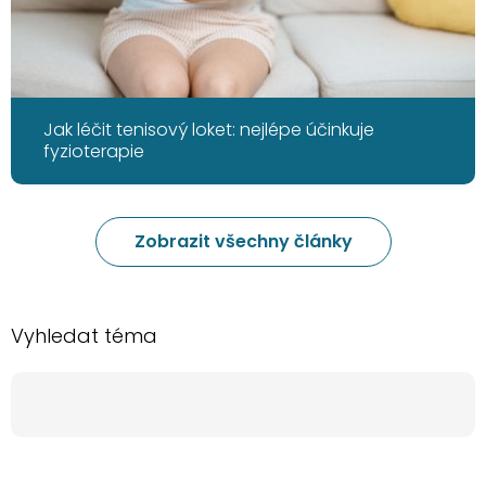
Jak léčit tenisový loket: nejlépe účinkuje
fyzioterapie
Zobrazit všechny články
Vyhledat téma