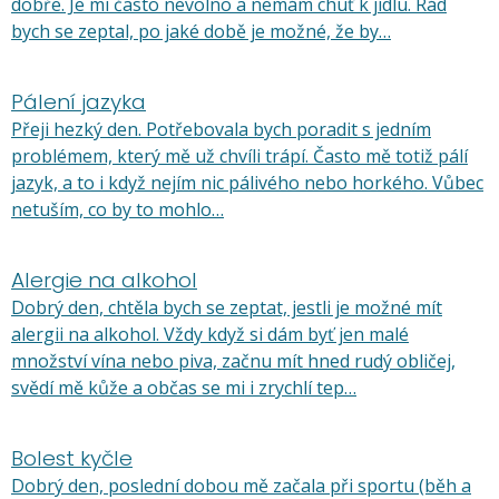
dobře. Je mi často nevolno a nemám chuť k jídlu. Rád
bych se zeptal, po jaké době je možné, že by…
Pálení jazyka
Přeji hezký den. Potřebovala bych poradit s jedním
problémem, který mě už chvíli trápí. Často mě totiž pálí
jazyk, a to i když nejím nic pálivého nebo horkého. Vůbec
netuším, co by to mohlo…
Alergie na alkohol
Dobrý den, chtěla bych se zeptat, jestli je možné mít
alergii na alkohol. Vždy když si dám byť jen malé
množství vína nebo piva, začnu mít hned rudý obličej,
svědí mě kůže a občas se mi i zrychlí tep…
Bolest kyčle
Dobrý den, poslední dobou mě začala při sportu (běh a