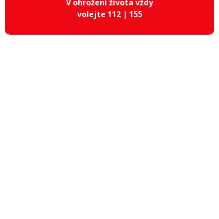
V ohrožení života vždy
volejte 112 | 155