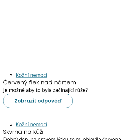
Kožní nemoci
Červený flek nad nártem
Je možné aby to byla začínající růže?
Zobrazit odpověď
Kožní nemoci
Skvrna na kůži
Dobrý den, na pravém lýtku se mi objevila červená