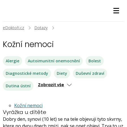
eDoktoři.cz
Dotazy
Kožní nemoci
Alergie
Autoimunitní onemocnění
Bolest
Diagnostické metody
Diety
Duševní zdraví
Zobrazit vše
Dutina ústní
Kožní nemoci
Vyrážka u dítěte
Dobry den, synovi (10 let) se na tele objevuji tyto skvrny,
ktere po dvou dnech zmizi, pak se opet objevi. Trva to uz