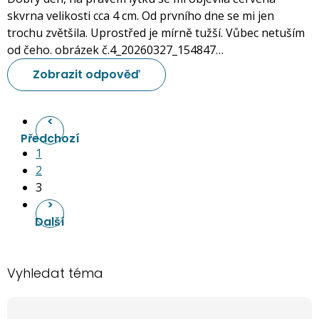
skvrna velikosti cca 4 cm. Od prvního dne se mi jen
trochu zvětšila. Uprostřed je mírně tužší. Vůbec netuším
od čeho. obrázek č.4_20260327_154847…
Zobrazit odpověď
<
Předchozí
1
2
3
>
Další
Vyhledat téma