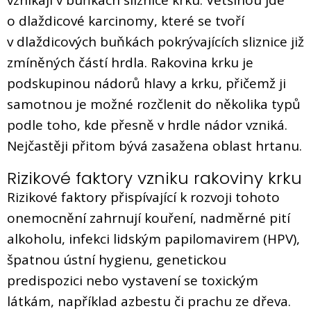
o dlaždicové karcinomy, které se tvoří
v dlaždicových buňkách pokrývajících sliznice již
zmíněných částí hrdla. Rakovina krku je
podskupinou nádorů hlavy a krku, přičemž ji
samotnou je možné rozčlenit do několika typů
podle toho, kde přesně v hrdle nádor vzniká.
Nejčastěji přitom bývá zasažena oblast hrtanu.
Rizikové faktory vzniku rakoviny krku
Rizikové faktory přispívající k rozvoji tohoto
onemocnění zahrnují kouření, nadměrné pití
alkoholu, infekci lidským papilomavirem (HPV),
špatnou ústní hygienu, genetickou
predispozici nebo vystavení se toxickým
látkám, například azbestu či prachu ze dřeva.