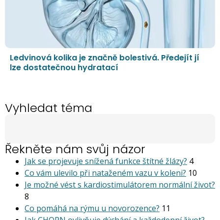
Ledvinová kolika je značně bolestivá. Předejít jí
lze dostatečnou hydratací
Vyhledat téma
Řekněte nám svůj názor
Jak se projevuje snížená funkce štítné žlázy?
4
Co vám ulevilo při nataženém vazu v koleni?
10
Je možné vést s kardiostimu­látorem normální život?
8
Co pomáhá na rýmu u novorozence?
11
Jak CHOPN ovlivňuje dýchání a každodenní život?