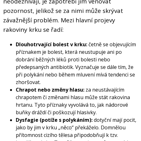
neodeznívají, je zapotřebí jim věnovat
pozornost, jelikož se za nimi může skrývat
závažnější problém. Mezi hlavní projevy
rakoviny krku se řadí:
Dlouhotrvající bolest v krku:
četně se objevujícím
příznakem je bolest, která neustupuje ani po
dobrání běžných léků proti bolesti nebo
předepsaných antibiotik. Vyznačuje se dále tím, že
při polykání nebo během mluvení mívá tendenci se
zhoršovat.
Chrapot nebo změny hlasu:
za neustávajícím
chrapotem či změnami hlasu může stát rakovina
hrtanu. Tyto příznaky vyvolává to, jak nádorové
buňky dráždí či poškozují hlasivky.
Dysfagie (potíže s polykáním):
dotyční mají pocit,
jako by jim v krku „něcoׅ“ překáželo. Domnělou
přítomnost cizího tělesa připodobňují k tzv.