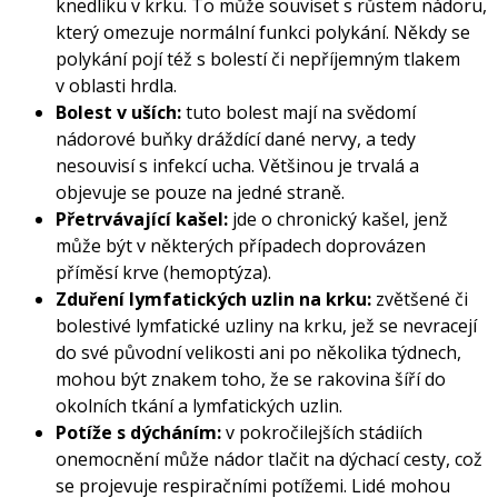
knedlíku v krku. To může souviset s růstem nádoru,
který omezuje normální funkci polykání. Někdy se
polykání pojí též s bolestí či nepříjemným tlakem
v oblasti hrdla.
Bolest v uších:
tuto bolest mají na svědomí
nádorové buňky dráždící dané nervy, a tedy
nesouvisí s infekcí ucha. Většinou je trvalá a
objevuje se pouze na jedné straně.
Přetrvávající kašel:
jde o chronický kašel, jenž
může být v některých případech doprovázen
příměsí krve (hemoptýza).
Zduření lymfatických uzlin na krku:
zvětšené či
bolestivé lymfatické uzliny na krku, jež se nevracejí
do své původní velikosti ani po několika týdnech,
mohou být znakem toho, že se rakovina šíří do
okolních tkání a lymfatických uzlin.
Potíže s dýcháním:
v pokročilejších stádiích
onemocnění může nádor tlačit na dýchací cesty, což
se projevuje respiračními potížemi. Lidé mohou