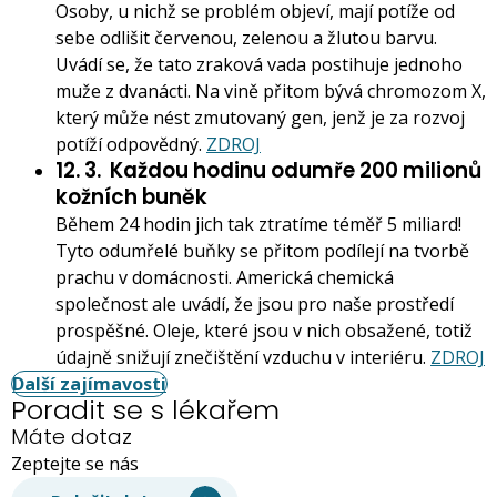
Osoby, u nichž se problém objeví, mají potíže od
sebe odlišit červenou, zelenou a žlutou barvu.
Uvádí se, že tato zraková vada postihuje jednoho
muže z dvanácti. Na vině přitom bývá chromozom X,
který může nést zmutovaný gen, jenž je za rozvoj
potíží odpovědný.
ZDROJ
12. 3.
Každou hodinu odumře 200 milionů
kožních buněk
Během 24 hodin jich tak ztratíme téměř 5 miliard!
Tyto odumřelé buňky se přitom podílejí na tvorbě
prachu v domácnosti. Americká chemická
společnost ale uvádí, že jsou pro naše prostředí
prospěšné. Oleje, které jsou v nich obsažené, totiž
údajně snižují znečištění vzduchu v interiéru.
ZDROJ
Další zajímavosti
Poradit se s lékařem
Máte dotaz
Zeptejte se nás