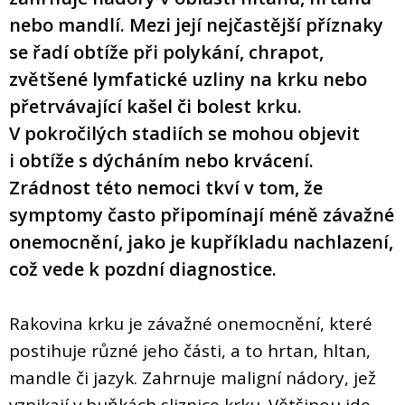
nebo mandlí. Mezi její nejčastější příznaky
se řadí obtíže při polykání, chrapot,
zvětšené lymfatické uzliny na krku nebo
přetrvávající kašel či bolest krku.
V pokročilých stadiích se mohou objevit
i obtíže s dýcháním nebo krvácení.
Zrádnost této nemoci tkví v tom, že
symptomy často připomínají méně závažné
onemocnění, jako je kupříkladu nachlazení,
což vede k pozdní diagnostice.
Rakovina krku je závažné onemocnění, které
postihuje různé jeho části, a to hrtan, hltan,
mandle či jazyk. Zahrnuje maligní nádory, jež
vznikají v buňkách sliznice krku. Většinou jde