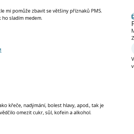
kle mi pomůže zbavit se většiny příznaků PMS.
k ho sladím medem.
Z
M
V
v
ako křeče, nadýmání, bolest hlavy, apod., tak je
ědčilo omezit cukr, sůl, kofein a alkohol.