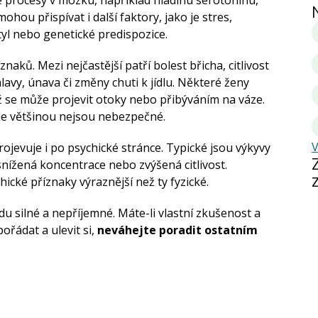
ohou přispívat i další faktory, jako je stres,
yl nebo genetické predispozice.
naků. Mezi nejčastější patří bolest břicha, citlivost
lavy, únava či změny chuti k jídlu. Některé ženy
ož se může projevit otoky nebo přibýváním na váze.
le většinou nejsou nebezpečné.
V
ojevuje i po psychické stránce. Typické jsou výkyvy
nížená koncentrace nebo zvýšená citlivost.
cké příznaky výraznější než ty fyzické.
silné a nepříjemné. Máte-li vlastní zkušenost a
ořádat a ulevit si,
neváhejte poradit ostatním