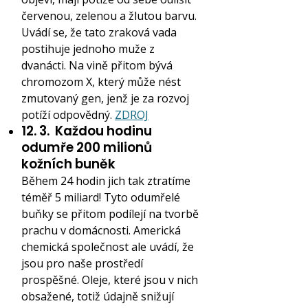
červenou, zelenou a žlutou barvu.
Uvádí se, že tato zraková vada
postihuje jednoho muže z
dvanácti. Na vině přitom bývá
chromozom X, který může nést
zmutovaný gen, jenž je za rozvoj
potíží odpovědný.
ZDROJ
12. 3.
Každou hodinu
odumře 200 milionů
kožních buněk
Během 24 hodin jich tak ztratíme
téměř 5 miliard! Tyto odumřelé
buňky se přitom podílejí na tvorbě
prachu v domácnosti. Americká
chemická společnost ale uvádí, že
jsou pro naše prostředí
prospěšné. Oleje, které jsou v nich
obsažené, totiž údajně snižují