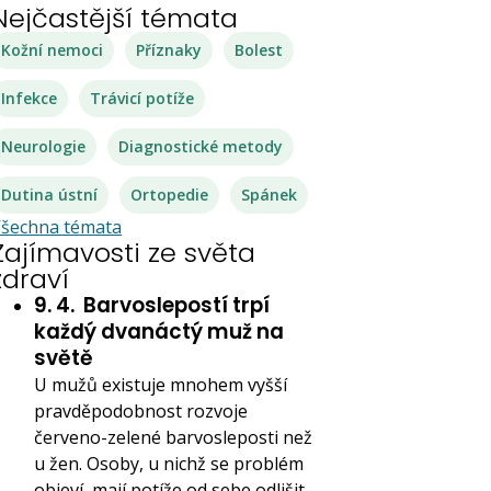
Nejčastější témata
Kožní nemoci
Příznaky
Bolest
Infekce
Trávicí potíže
Neurologie
Diagnostické metody
Dutina ústní
Ortopedie
Spánek
šechna témata
Zajímavosti ze světa
zdraví
9. 4.
Barvoslepostí trpí
každý dvanáctý muž na
světě
U mužů existuje mnohem vyšší
pravděpodobnost rozvoje
červeno-zelené barvosleposti než
u žen. Osoby, u nichž se problém
objeví, mají potíže od sebe odlišit