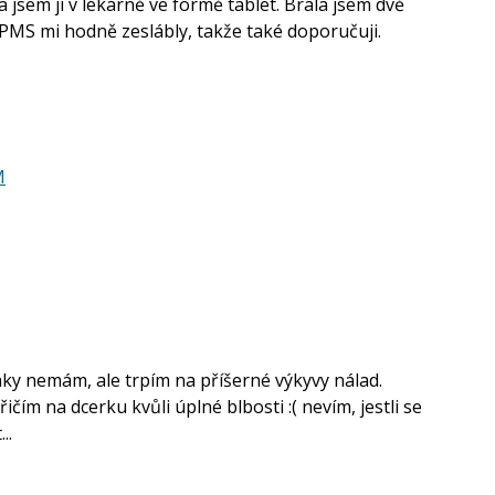
 jsem ji v lékárně ve formě tablet. Brala jsem dvě
 PMS mi hodně zeslábly, takže také doporučuji.
M
aky nemám, ale trpím na příšerné výkyvy nálad.
ičím na dcerku kvůli úplné blbosti :( nevím, jestli se
..