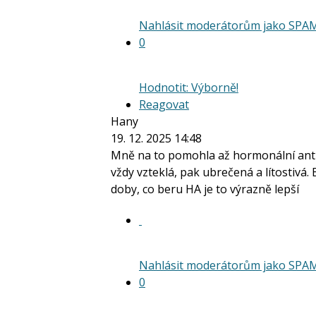
Nahlásit moderátorům jako SPA
0
Hodnotit: Výborně!
Reagovat
Hany
19. 12. 2025 14:48
Mně na to pomohla až hormonální antik
vždy vzteklá, pak ubrečená a lítostivá.
doby, co beru HA je to výrazně lepší
Nahlásit moderátorům jako SPA
0