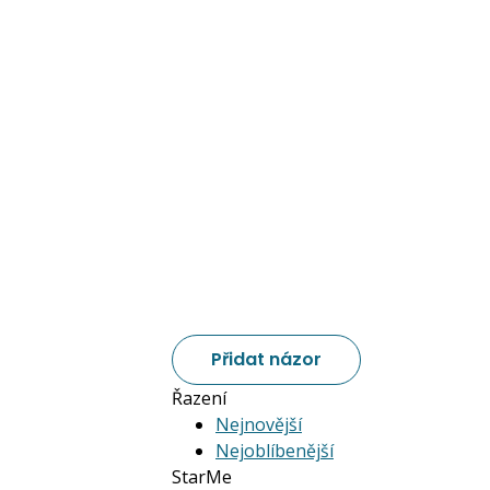
Přidat názor
Řazení
Nejnovější
Nejoblíbenější
StarMe