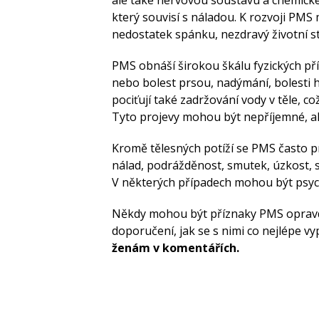
který souvisí s náladou. K rozvoji PMS m
nedostatek spánku, nezdravý životní st
PMS obnáší širokou škálu fyzických příz
nebo bolest prsou, nadýmání, bolesti h
pociťují také zadržování vody v těle, c
Tyto projevy mohou být nepříjemné, a
Kromě tělesných potíží se PMS často pr
nálad, podrážděnost, smutek, úzkost, s
V některých případech mohou být psychi
Někdy mohou být příznaky PMS opravdu 
doporučení, jak se s nimi co nejlépe vyp
ženám v komentářích.