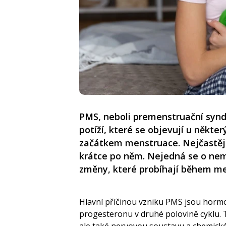
PMS, neboli premenstruační syndr
potíží, které se objevují u někte
začátkem menstruace. Nejčastěj
krátce po něm. Nejedná se o nem
změny, které probíhají během me
Hlavní příčinou vzniku PMS jsou hormo
progesteronu v druhé polovině cyklu. 
ale také nervovou soustavu a chemické