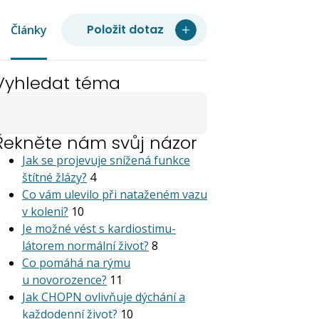
Položit dotaz
Články
Vyhledat téma
Řekněte nám svůj názor
Jak se projevuje snížená funkce
štítné žlázy?
4
Co vám ulevilo při nataženém vazu
v koleni?
10
Je možné vést s kardiostimu­
látorem normální život?
8
Co pomáhá na rýmu
u novorozence?
11
Jak CHOPN ovlivňuje dýchání a
každodenní život?
10