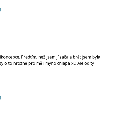
M
oncepce. Předtím, než jsem jí začala brát jsem byla
 Bylo to hrozné pro mě i mýho chlapa :-D Ale od tý
M