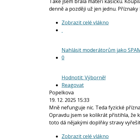
Také jsem brala mateří kašičku. Koupila
denně a později už jen jednu. Příznaky
Zobrazit
Zobrazit celé vlákno
celé
vlákno
Nahlásit moderátorům jako SPA
0
Hodnotit: Výborně!
Reagovat
Popelkova
19. 12. 2025 15:33
Mně nefunguje nic. Teda fyzické přízn
Opravdu jsem se kolikrát přistihla, že kř
toto dá nějakými doplňky stravy vyřešit.
Zobrazit
Zobrazit celé vlákno