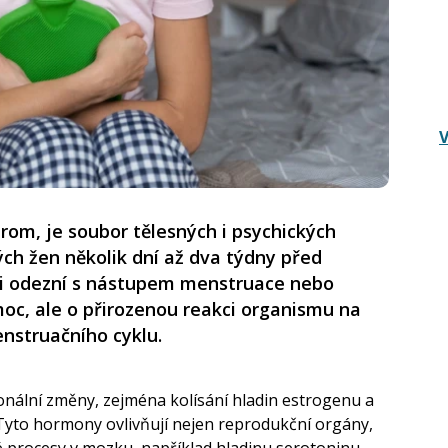
V
om, je soubor tělesných i psychických
rých žen několik dní až dva týdny před
i odezní s nástupem menstruace nebo
oc, ale o přirozenou reakci organismu na
nstruačního cyklu.
nální změny, zejména kolísání hladin estrogenu a
Tyto hormony ovlivňují nejen reprodukční orgány,
 procesy v mozku, například hladinu serotoninu,