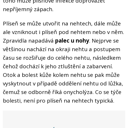
toho může plísňové infekce doprovázet
nepříjemný zápach.
Plíseň se může utvořit na nehtech, dále může
ale vzniknout i plíseň pod nehtem nebo v něm.
Zpravidla napadává
palec u nohy
. Nejprve se
většinou nachází na okraji nehtu a postupem
času se rozšiřuje do celého nehtu, následkem
čehož dochází k jeho ztluštění a zabarvení.
Otok a bolest kůže kolem nehtu se pak může
vyskytnout v případě oddělení nehtu od lůžka,
čemuž se odborně říká onycholýza. Co se týče
bolesti, není pro plíseň na nehtech typická.