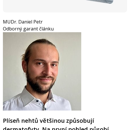
MUDr. Daniel Petr
Odborný garant článku
Plíseň nehtů většinou způsobují
dermatofyty. Na první pohled působí