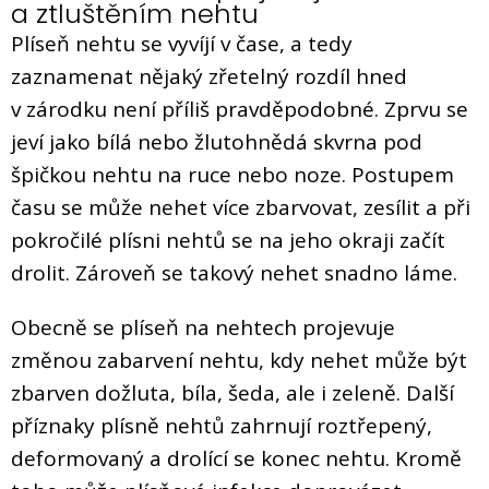
a ztluštěním nehtu
Plíseň nehtu se vyvíjí v čase, a tedy
zaznamenat nějaký zřetelný rozdíl hned
v zárodku není příliš pravděpodobné. Zprvu se
jeví jako bílá nebo žlutohnědá skvrna pod
špičkou nehtu na ruce nebo noze. Postupem
času se může nehet více zbarvovat, zesílit a při
pokročilé plísni nehtů se na jeho okraji začít
drolit. Zároveň se takový nehet snadno láme.
Obecně se plíseň na nehtech projevuje
změnou zabarvení nehtu, kdy nehet může být
zbarven dožluta, bíla, šeda, ale i zeleně. Další
příznaky plísně nehtů zahrnují roztřepený,
deformovaný a drolící se konec nehtu. Kromě