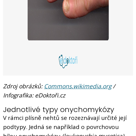
Zdroj obrázků:
Commons.wikimedia.org
/
Infografika: eDoktoři.cz
Jednotlivé typy onychomykózy
V rámci plísně nehtů se rozeznávají určité její
podtypy. Jedná se například o povrchovou
bílou onychomykózu
(leukonychia mycotica)
,