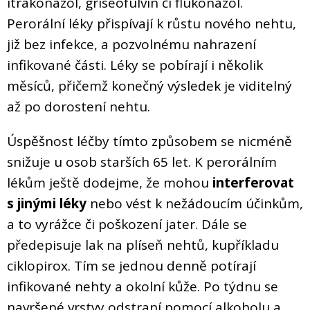
itrakonazol, griseofulvin či flukonazol.
Perorální léky přispívají k růstu nového nehtu,
již bez infekce, a pozvolnému nahrazení
infikované části. Léky se pobírají i několik
měsíců, přičemž konečný výsledek je viditelný
až po dorostení nehtu.
Úspěšnost léčby tímto způsobem se nicméně
snižuje u osob starších 65 let. K perorálním
lékům ještě dodejme, že mohou
interferovat
s jinými léky
nebo vést k nežádoucím účinkům,
a to vyrážce či poškození jater. Dále se
předepisuje lak na plíseň nehtů, kupříkladu
ciklopirox. Tím se jednou denně potírají
infikované nehty a okolní kůže. Po týdnu se
navršené vrstvy odstraní pomocí alkoholu a