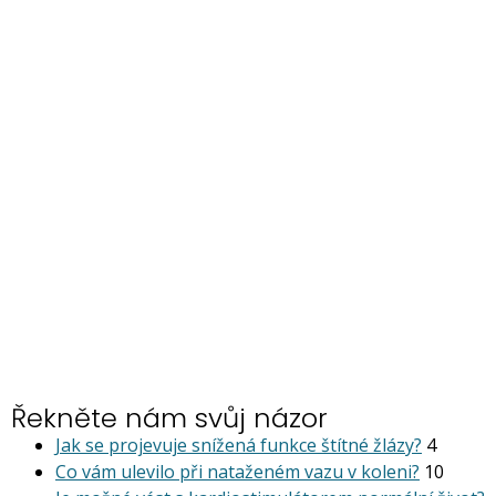
Řekněte nám svůj názor
Jak se projevuje snížená funkce štítné žlázy?
4
Co vám ulevilo při nataženém vazu v koleni?
10