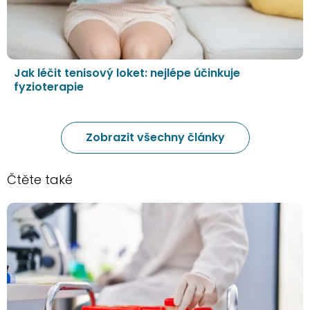
Jak léčit tenisový loket: nejlépe účinkuje
fyzioterapie
Zobrazit všechny články
Čtěte také