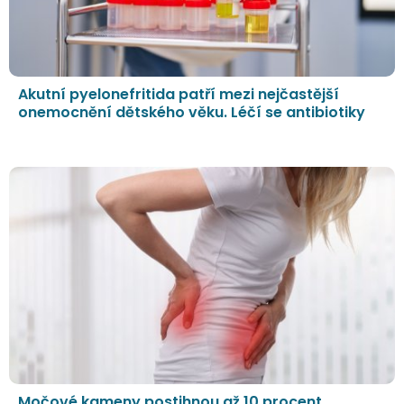
Akutní pyelonefritida patří mezi nejčastější
onemocnění dětského věku. Léčí se antibiotiky
Močové kameny postihnou až 10 procent