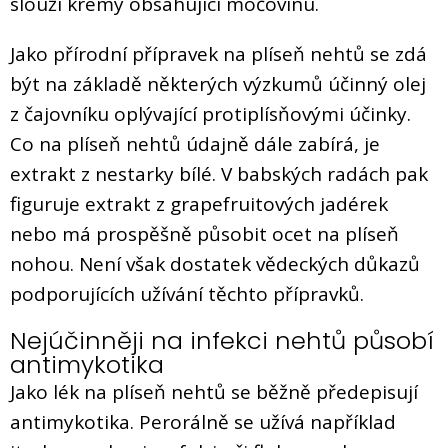
slouží krémy obsahující močovinu.
Jako přírodní přípravek na plíseň nehtů se zdá
být na základě některých výzkumů účinný olej
z čajovníku oplývající protiplísňovými účinky.
Co na plíseň nehtů údajně dále zabírá, je
extrakt z nestarky bílé. V babských radách pak
figuruje extrakt z grapefruitových jadérek
nebo má prospěšně působit ocet na plíseň
nohou. Není však dostatek vědeckých důkazů
podporujících užívání těchto přípravků.
Nejúčinněji na infekci nehtů působí
antimykotika
Jako lék na plíseň nehtů se běžně předepisují
antimykotika. Perorálně se užívá například