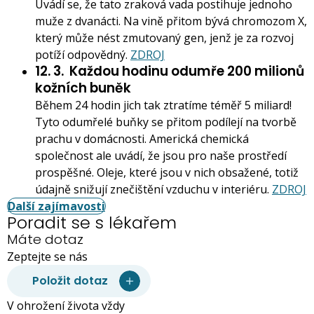
Uvádí se, že tato zraková vada postihuje jednoho
muže z dvanácti. Na vině přitom bývá chromozom X,
který může nést zmutovaný gen, jenž je za rozvoj
potíží odpovědný.
ZDROJ
12. 3.
Každou hodinu odumře 200 milionů
kožních buněk
Během 24 hodin jich tak ztratíme téměř 5 miliard!
Tyto odumřelé buňky se přitom podílejí na tvorbě
prachu v domácnosti. Americká chemická
společnost ale uvádí, že jsou pro naše prostředí
prospěšné. Oleje, které jsou v nich obsažené, totiž
údajně snižují znečištění vzduchu v interiéru.
ZDROJ
Další zajímavosti
Poradit se s lékařem
Máte dotaz
Zeptejte se nás
Položit dotaz
V ohrožení života vždy