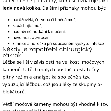
zádech těsně pod žebry, která se označuje jako
ledvinová kolika
. Dalšími příznaky mohou být:
narůžovělá, červená či hnědá moč,
zapáchající moč,
nadměrné nutkání k močení,
nevolnost a zvracení,
zimnice a horečka při současném výskytu infekce.
Někdy je zapotřebí chirurgický
zákrok
Léčba se liší v závislosti na velikosti močových
kamenů. U těch malých postačí dostatečný
pitný režim a analgetika společně s tzv.
vypuzující léčbou, což jsou léky ze skupiny α-
blokátorů.
Větší močové kameny mohou být vhodné k tzv.