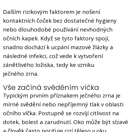
Dalším rizikovým faktorem je nošení
kontaktních čoček bez dostatečné hygieny
nebo dlouhodobé používání nevhodných
očních kapek. Když se tyto faktory spojí,
snadno dochází k ucpání mazové žlázky a
následné infekci, což vede k vytvoření
zánětlivého ložiska, tedy ke vzniku
ječného zrna.
Vše začíná svěděním víčka
Typickým prvním příznakem ječného zrna je
mírné svědění nebo nepříjemný tlak v oblasti
očního víčka. Postupně se rozvíjí citlivost na
dotek, bolest a zarudnutí. Oko může být slzavé
a člověk často pociťuje cizí těleso v oku.