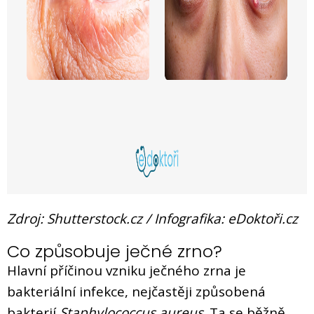
Zdroj: Shutterstock.cz / Infografika: eDoktoři.cz
Co způsobuje ječné zrno?
Hlavní příčinou vzniku ječného zrna je
bakteriální infekce, nejčastěji způsobená
bakterií
Staphylococcus aureus
. Ta se běžně