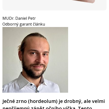
MUDr. Daniel Petr
Odborný garant článku
Ječné zrno (hordeolum) je drobný, ale velmi
nepříjemný zánět očního víčka. Tento