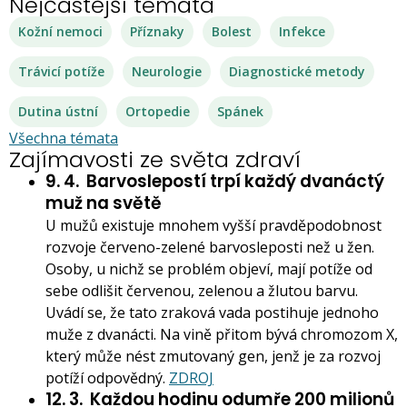
Nejčastější témata
Kožní nemoci
Příznaky
Bolest
Infekce
Trávicí potíže
Neurologie
Diagnostické metody
Dutina ústní
Ortopedie
Spánek
Všechna témata
Zajímavosti ze světa zdraví
9. 4.
Barvoslepostí trpí každý dvanáctý
muž na světě
U mužů existuje mnohem vyšší pravděpodobnost
rozvoje červeno-zelené barvosleposti než u žen.
Osoby, u nichž se problém objeví, mají potíže od
sebe odlišit červenou, zelenou a žlutou barvu.
Uvádí se, že tato zraková vada postihuje jednoho
muže z dvanácti. Na vině přitom bývá chromozom X,
který může nést zmutovaný gen, jenž je za rozvoj
potíží odpovědný.
ZDROJ
12. 3.
Každou hodinu odumře 200 milionů