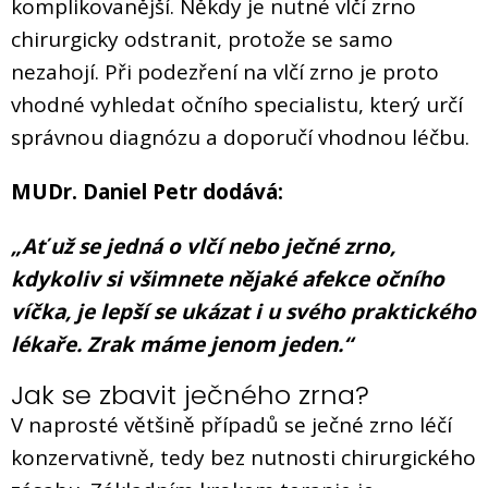
komplikovanější. Někdy je nutné vlčí zrno
chirurgicky odstranit, protože se samo
nezahojí. Při podezření na vlčí zrno je proto
vhodné vyhledat očního specialistu, který určí
správnou diagnózu a doporučí vhodnou léčbu.
MUDr. Daniel Petr dodává:
„Ať už se jedná o vlčí nebo ječné zrno,
kdykoliv si všimnete nějaké afekce očního
víčka, je lepší se ukázat i u svého praktického
lékaře. Zrak máme jenom jeden.“
Jak se zbavit ječného zrna?
V naprosté většině případů se ječné zrno léčí
konzervativně, tedy bez nutnosti chirurgického