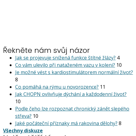
Řekněte nám svůj názor
Jak se projevuje snížená funkce štítné žlázy?
4
Co vám ulevilo při nataženém vazu v koleni?
10
Je možné vést s kardiostimu­látorem normální život?
8
Co pomáhá na rýmu u novorozence?
11
Jak CHOPN ovlivňuje dýchání a každodenní život?
10
Podle čeho lze rozpoznat chronický zánět slepého
střeva?
10
Jaké počáteční příznaky má rakovina dělohy?
8
Všechny diskuze