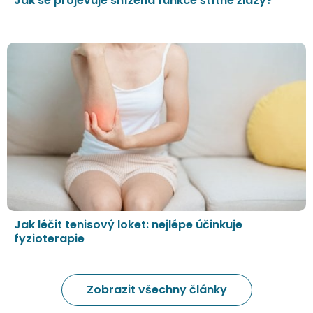
Jak se projevuje snížená funkce štítné žlázy?
Jak léčit tenisový loket: nejlépe účinkuje
fyzioterapie
Zobrazit všechny články