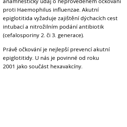
anamnestický údaj o neprovedeném očkování
proti Haemophilus influenzae. Akutní
epiglotitida vyžaduje zajištění dýchacích cest
intubací a nitrožilním podání antibiotik
(cefalosporiny 2. či 3. generace).
Právě očkování je nejlepší prevencí akutní
epiglotitidy. U nás je povinné od roku
2001 jako součást hexavakcíny.