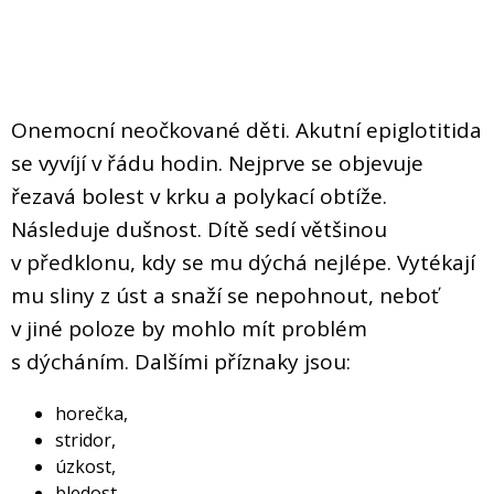
Onemocní neočkované děti. Akutní epiglotitida
se vyvíjí v řádu hodin. Nejprve se objevuje
řezavá bolest v krku a polykací obtíže.
Následuje dušnost. Dítě sedí většinou
v předklonu, kdy se mu dýchá nejlépe. Vytékají
mu sliny z úst a snaží se nepohnout, neboť
v jiné poloze by mohlo mít problém
s dýcháním. Dalšími příznaky jsou:
horečka,
stridor,
úzkost,
bledost,