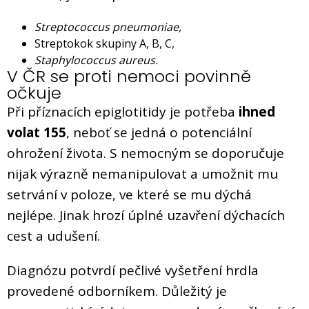
Streptococcus pneumoniae,
Streptokok skupiny A, B, C,
Staphylococcus aureus.
V ČR se proti nemoci povinně
očkuje
Při příznacích epiglotitidy je potřeba
ihned
volat 155
, neboť se jedná o potenciální
ohrožení života. S nemocným se doporučuje
nijak výrazně nemanipulovat a umožnit mu
setrvání v poloze, ve které se mu dýchá
nejlépe. Jinak hrozí úplné uzavření dýchacích
cest a udušení.
Diagnózu potvrdí pečlivé vyšetření hrdla
provedené odborníkem. Důležitý je