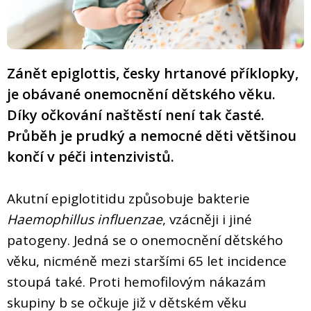
Zánět epiglottis, česky hrtanové příklopky,
je obávané onemocnění dětského věku.
Díky očkování naštěstí není tak časté.
Průběh je prudký a nemocné děti většinou
končí v péči intenzivistů.
Akutní epiglotitidu způsobuje bakterie
Haemophillus influenzae
, vzácněji i jiné
patogeny. Jedná se o onemocnění dětského
věku, nicméně mezi staršími 65 let incidence
stoupá také. Proti hemofilovým nákazám
skupiny b se očkuje již v dětském věku