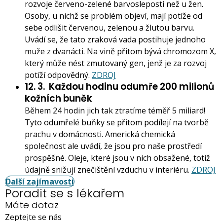
rozvoje červeno-zelené barvosleposti než u žen.
Osoby, u nichž se problém objeví, mají potíže od
sebe odlišit červenou, zelenou a žlutou barvu.
Uvádí se, že tato zraková vada postihuje jednoho
muže z dvanácti. Na vině přitom bývá chromozom X,
který může nést zmutovaný gen, jenž je za rozvoj
potíží odpovědný.
ZDROJ
12. 3.
Každou hodinu odumře 200 milionů
kožních buněk
Během 24 hodin jich tak ztratíme téměř 5 miliard!
Tyto odumřelé buňky se přitom podílejí na tvorbě
prachu v domácnosti. Americká chemická
společnost ale uvádí, že jsou pro naše prostředí
prospěšné. Oleje, které jsou v nich obsažené, totiž
údajně snižují znečištění vzduchu v interiéru.
ZDROJ
Další zajímavosti
Poradit se s lékařem
Máte dotaz
Zeptejte se nás