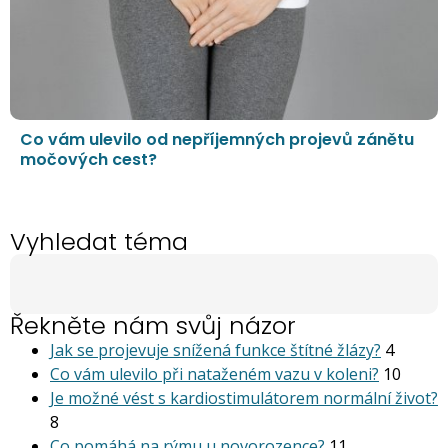
Co vám ulevilo od nepříjemných projevů zánětu
močových cest?
Vyhledat téma
Řekněte nám svůj názor
Jak se projevuje snížená funkce štítné žlázy?
4
Co vám ulevilo při nataženém vazu v koleni?
10
Je možné vést s kardiostimu­látorem normální život?
8
Co pomáhá na rýmu u novorozence?
11