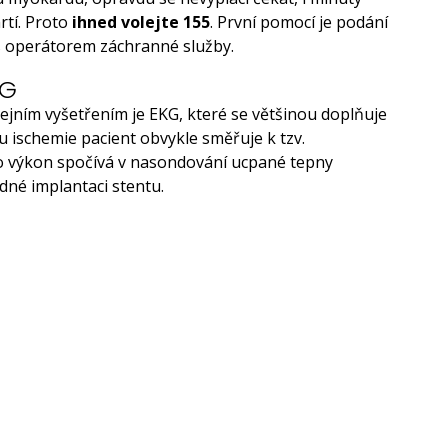
rtí. Proto
ihned volejte 155
. První pomocí je podání
 s operátorem záchranné služby.
KG
žejním vyšetřením je EKG, které se většinou doplňuje
u ischemie pacient obvykle směřuje k tzv.
to výkon spočívá v nasondování ucpané tepny
edné implantaci stentu.