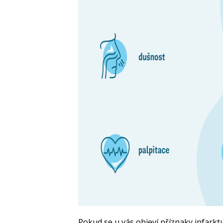
Pokud se u vás objeví příznaky infarkt