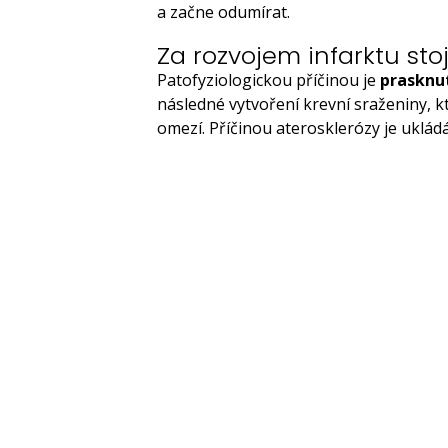
a začne odumírat.
Za rozvojem infarktu sto
Patofyziologickou příčinou je
prasknut
následné vytvoření krevní sraženiny, k
omezí. Příčinou aterosklerózy je ukládá