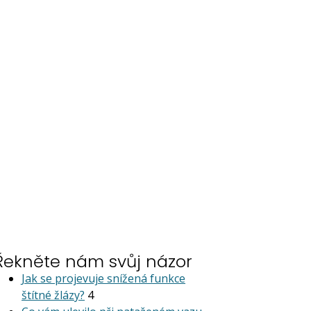
Řekněte nám svůj názor
Jak se projevuje snížená funkce
štítné žlázy?
4