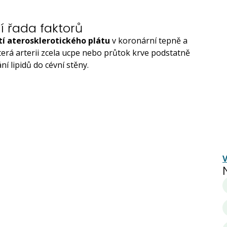
jí řada faktorů
í aterosklerotického plátu
v koronární tepně a
terá arterii zcela ucpe nebo průtok krve podstatně
ní lipidů do cévní stěny.
V