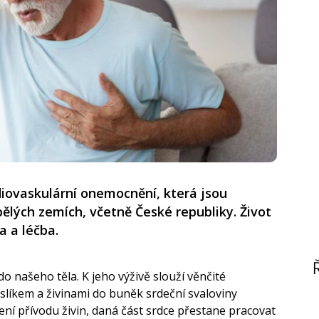
diovaskulární onemocnění, která jsou
pělých zemích, včetně České republiky. Život
a a léčba.
o našeho těla. K jeho výživě slouží věnčité
yslíkem a živinami do buněk srdeční svaloviny
ní přívodu živin, daná část srdce přestane pracovat