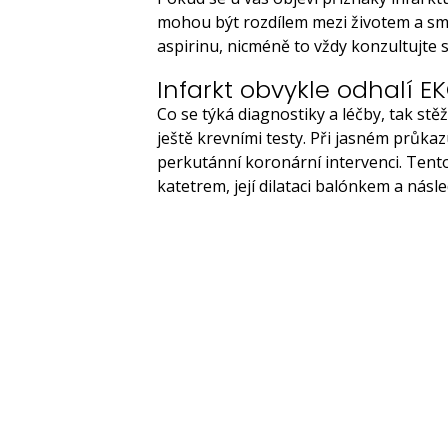
mohou být rozdílem mezi životem a sm
aspirinu, nicméně to vždy konzultujte
Infarkt obvykle odhalí E
Co se týká diagnostiky a léčby, tak stě
ještě krevními testy. Při jasném průkaz
perkutánní koronární intervenci. Ten
katetrem, její dilataci balónkem a násl