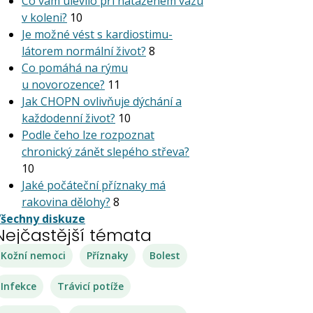
Co vám ulevilo při nataženém vazu
v koleni?
10
Je možné vést s kardiostimu­
látorem normální život?
8
Co pomáhá na rýmu
u novorozence?
11
Jak CHOPN ovlivňuje dýchání a
každodenní život?
10
Podle čeho lze rozpoznat
chronický zánět slepého střeva?
10
Jaké počáteční příznaky má
rakovina dělohy?
8
šechny diskuze
Nejčastější témata
Kožní nemoci
Příznaky
Bolest
Infekce
Trávicí potíže