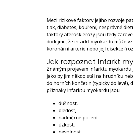
Mezi rizikové faktory jejího rozvoje pa
tlak, diabetes, kouření, nesprávné dietn
faktory aterosklerózy jsou tedy zárove
dodejme, že infarkt myokardu může vzn
koronární arterie nebo její disekce (roz
Jak rozpoznat infarkt m
Známým projevem infarktu myokardu je b
jako by jim někdo stál na hrudníku neb
do horních končetin (typicky do levé), d
příznaky infarktu myokardu jsou:
dušnost,
bledost,
nadměrné pocení,
úzkost,
nevolnost,