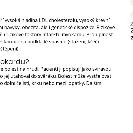
tří vysoká hladina LDL cholesterolu, vysoký krevní
V
í návyky, obezita, ale i genetické dispozice. Rizikové
ň i rizikové faktory infarktu myokardu. Pro úplnost
iknout i na podkladě spasmu (stažení, křeč)
štěpení).
yokardu?
olest na hrudi. Pacienti ji popisují jako svíravou,
o jej utahoval do svěráku. Bolest může vystřelovat
o dolní čelisti, krku nebo mezi lopatky. Dalšími