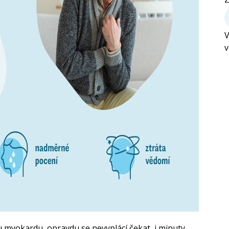
V
v
u myokardu, opravdu se nevyplácí čekat, i minuty