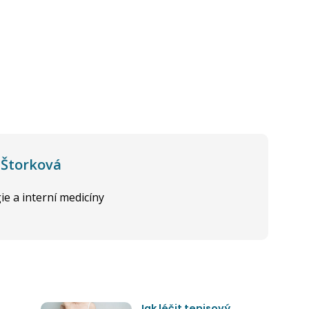
 Štorková
ie a interní medicíny
Jak léčit tenisový