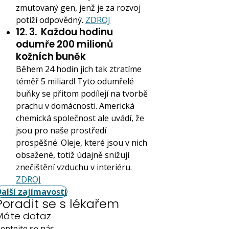
zmutovaný gen, jenž je za rozvoj
potíží odpovědný.
ZDROJ
12. 3.
Každou hodinu
odumře 200 milionů
kožních buněk
Během 24 hodin jich tak ztratíme
téměř 5 miliard! Tyto odumřelé
buňky se přitom podílejí na tvorbě
prachu v domácnosti. Americká
chemická společnost ale uvádí, že
jsou pro naše prostředí
prospěšné. Oleje, které jsou v nich
obsažené, totiž údajně snižují
znečištění vzduchu v interiéru.
ZDROJ
Další zajímavosti
Poradit se s lékařem
Máte dotaz
eptejte se nás