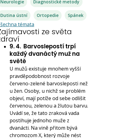
Neurologie
Diagnostické metody
Dutina ústní
Ortopedie
Spánek
šechna témata
Zajímavosti ze světa
zdraví
9. 4.
Barvoslepostí trpí
každý dvanáctý muž na
světě
U mužů existuje mnohem vyšší
pravděpodobnost rozvoje
červeno-zelené barvosleposti než
u žen. Osoby, u nichž se problém
objeví, mají potíže od sebe odlišit
červenou, zelenou a žlutou barvu.
Uvádí se, že tato zraková vada
postihuje jednoho muže z
dvanácti. Na vině přitom bývá
chromozom X, který může nést