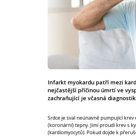
Infarkt myokardu patří mezi kar
nejčastější příčinou úmrtí ve vys
zachraňující je včasná diagnostik
Srdce je sval neúnavně pumpující krev d
(koronární) tepny. Jimi proudí krev s k
(kardiomyocytů). Pokud dojde k přeruše