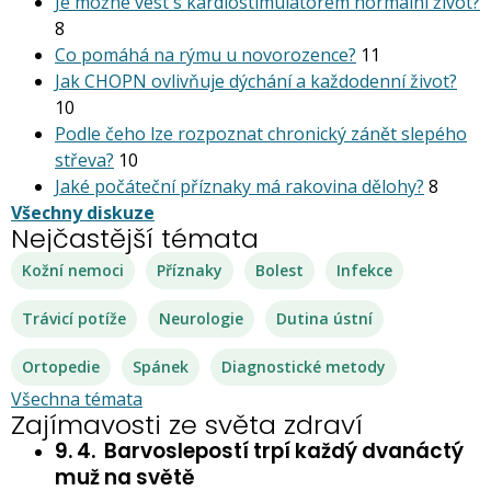
Je možné vést s kardiostimu­látorem normální život?
8
Co pomáhá na rýmu u novorozence?
11
Jak CHOPN ovlivňuje dýchání a každodenní život?
10
Podle čeho lze rozpoznat chronický zánět slepého
střeva?
10
Jaké počáteční příznaky má rakovina dělohy?
8
Všechny diskuze
Nejčastější témata
Kožní nemoci
Příznaky
Bolest
Infekce
Trávicí potíže
Neurologie
Dutina ústní
Ortopedie
Spánek
Diagnostické metody
Všechna témata
Zajímavosti ze světa zdraví
9. 4.
Barvoslepostí trpí každý dvanáctý
muž na světě