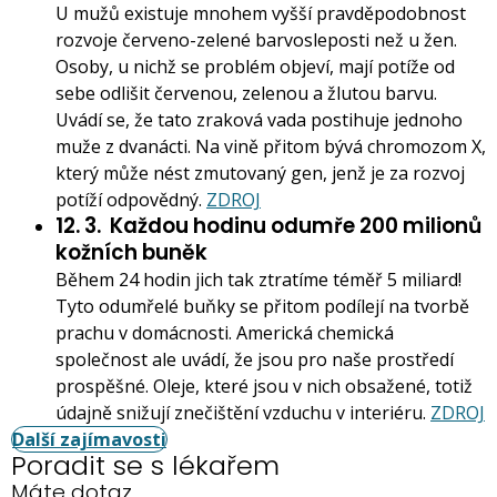
U mužů existuje mnohem vyšší pravděpodobnost
rozvoje červeno-zelené barvosleposti než u žen.
Osoby, u nichž se problém objeví, mají potíže od
sebe odlišit červenou, zelenou a žlutou barvu.
Uvádí se, že tato zraková vada postihuje jednoho
muže z dvanácti. Na vině přitom bývá chromozom X,
který může nést zmutovaný gen, jenž je za rozvoj
potíží odpovědný.
ZDROJ
12. 3.
Každou hodinu odumře 200 milionů
kožních buněk
Během 24 hodin jich tak ztratíme téměř 5 miliard!
Tyto odumřelé buňky se přitom podílejí na tvorbě
prachu v domácnosti. Americká chemická
společnost ale uvádí, že jsou pro naše prostředí
prospěšné. Oleje, které jsou v nich obsažené, totiž
údajně snižují znečištění vzduchu v interiéru.
ZDROJ
Další zajímavosti
Poradit se s lékařem
Máte dotaz