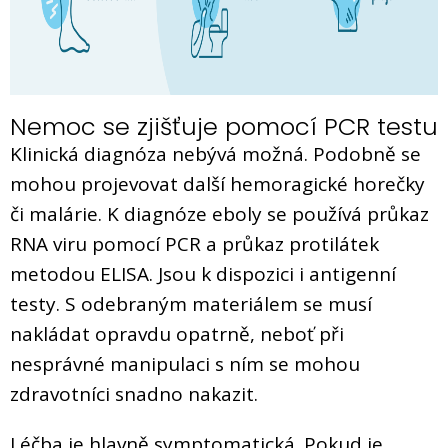
Nemoc se zjišťuje pomocí PCR testu
Klinická diagnóza nebývá možná. Podobně se
mohou projevovat další hemoragické horečky
či malárie. K diagnóze eboly se používá průkaz
RNA viru pomocí PCR a průkaz protilátek
metodou ELISA. Jsou k dispozici i antigenní
testy. S odebraným materiálem se musí
nakládat opravdu opatrně, neboť při
nesprávné manipulaci s ním se mohou
zdravotníci snadno nakazit.
Léčba je hlavně symptomatická. Pokud je