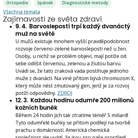
Ortopedie
Spánek
Diagnostické metody
Všechna témata
Zajímavosti ze světa zdraví
9. 4.
Barvoslepostí trpí každý dvanáctý
muž na světě
U mužů existuje mnohem vyšší pravděpodobnost
rozvoje červeno-zelené barvosleposti než u žen.
Osoby, u nichž se problém objeví, mají potíže od
sebe odlišit červenou, zelenou a žlutou barvu.
Uvádí se, že tato zraková vada postihuje jednoho
muže z dvanácti. Na vině přitom bývá chromozom X,
který může nést zmutovaný gen, jenž je za rozvoj
potíží odpovědný.
ZDROJ
12. 3.
Každou hodinu odumře 200 milionů
kožních buněk
Během 24 hodin jich tak ztratíme téměř 5 miliard!
Tyto odumřelé buňky se přitom podílejí na tvorbě
prachu v domácnosti. Americká chemická
společnost ale uvádí, že jsou pro naše prostředí