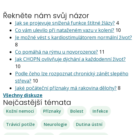
Řekněte nám svůj názor
Jak se projevuje snížená funkce štítné žlázy?
4
Co vám ulevilo při nataženém vazu v koleni?
10
Je možné vést s kardiostimu­látorem normální život?
8
Co pomáhá na rýmu u novorozence?
11
Jak CHOPN ovlivňuje dýchání a každodenní život?
10
Podle čeho lze rozpoznat chronický zánět slepého
střeva?
10
Jaké počáteční příznaky má rakovina dělohy?
8
Všechny diskuze
Nejčastější témata
Kožní nemoci
Příznaky
Bolest
Infekce
Trávicí potíže
Neurologie
Dutina ústní