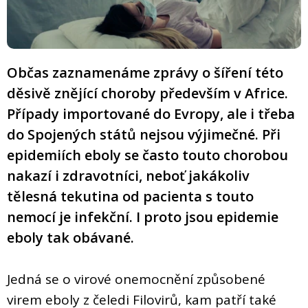
Občas zaznamenáme zprávy o šíření této
děsivě znějící choroby především v Africe.
Případy importované do Evropy, ale i třeba
do Spojených států nejsou výjimečné. Při
epidemiích eboly se často touto chorobou
nakazí i zdravotníci, neboť jakákoliv
tělesná tekutina od pacienta s touto
nemocí je infekční. I proto jsou epidemie
eboly tak obávané.
Jedná se o virové onemocnění způsobené
virem eboly z čeledi Filovirů, kam patří také