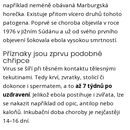
například neméně obávaná Marburgská
horečka. Existuje přitom vícero druhů tohoto
patogena. Poprvé se choroba objevila v roce
1976 v Jižním Súdánu a už od svého prvního
objevení šokovala ebola vysokou smrtností.
Příznaky jsou zprvu podobné
chřipce
Virus se šíří při těsném kontaktu tělesnými
tekutinami. Tedy krví, zvratky, stolicí či
dokonce i spermatem, a to
až 7 týdnů po
uzdravení
. Jelikož ebola postihuje i zvířata, lze
se nakazit například od opic, antilop nebo
kaloňů. Inkubační doba choroby je nejčastěji
14–16 dní.