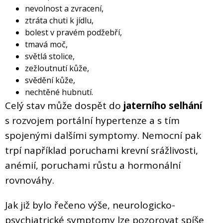
nevolnost a zvracení,
ztráta chuti k jídlu,
bolest v pravém podžebří,
tmavá moč,
světlá stolice,
zežloutnutí kůže,
svědění kůže,
nechtěné hubnutí.
Celý stav může dospět do
jaterního selhání
s rozvojem portální hypertenze a s tím
spojenými dalšími symptomy. Nemocní pak
trpí například poruchami krevní srážlivosti,
anémií, poruchami růstu a hormonální
rovnováhy.
Jak již bylo řečeno výše, neurologicko-
psychiatrické symptomy lze pozorovat spíše