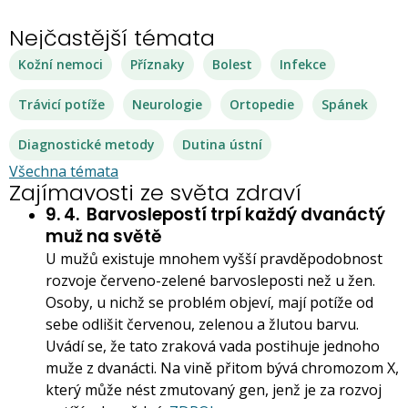
Nejčastější témata
Kožní nemoci
Příznaky
Bolest
Infekce
Trávicí potíže
Neurologie
Ortopedie
Spánek
Diagnostické metody
Dutina ústní
Všechna témata
Zajímavosti ze světa zdraví
9. 4.
Barvoslepostí trpí každý dvanáctý
muž na světě
U mužů existuje mnohem vyšší pravděpodobnost
rozvoje červeno-zelené barvosleposti než u žen.
Osoby, u nichž se problém objeví, mají potíže od
sebe odlišit červenou, zelenou a žlutou barvu.
Uvádí se, že tato zraková vada postihuje jednoho
muže z dvanácti. Na vině přitom bývá chromozom X,
který může nést zmutovaný gen, jenž je za rozvoj