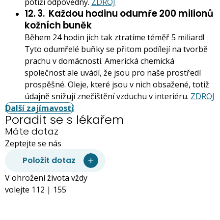
potíží odpovědný.
ZDROJ
12. 3.
Každou hodinu odumře 200 milionů
kožních buněk
Během 24 hodin jich tak ztratíme téměř 5 miliard!
Tyto odumřelé buňky se přitom podílejí na tvorbě
prachu v domácnosti. Americká chemická
společnost ale uvádí, že jsou pro naše prostředí
prospěšné. Oleje, které jsou v nich obsažené, totiž
údajně snižují znečištění vzduchu v interiéru.
ZDROJ
Další zajímavosti
Poradit se s lékařem
Máte dotaz
Zeptejte se nás
Položit dotaz
V ohrožení života vždy
volejte 112 | 155