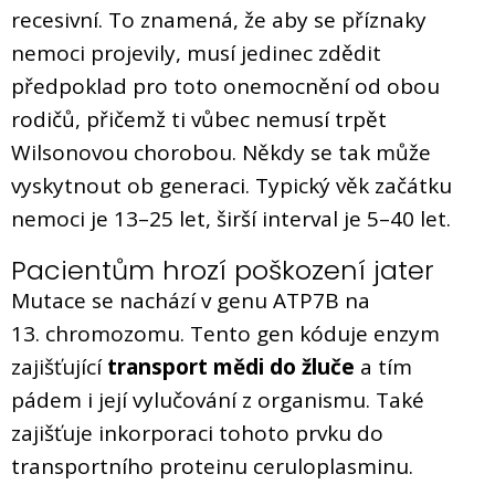
recesivní. To znamená, že aby se příznaky
nemoci projevily, musí jedinec zdědit
předpoklad pro toto onemocnění od obou
rodičů, přičemž ti vůbec nemusí trpět
Wilsonovou chorobou. Někdy se tak může
vyskytnout ob generaci. Typický věk začátku
nemoci je 13–25 let, širší interval je 5–40 let.
Pacientům hrozí poškození jater
Mutace se nachází v genu ATP7B na
13. chromozomu. Tento gen kóduje enzym
zajišťující
transport mědi do žluče
a tím
pádem i její vylučování z organismu. Také
zajišťuje inkorporaci tohoto prvku do
transportního proteinu ceruloplasminu.