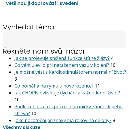
Většinou ji doprovází i svědění
Vyhledat téma
Řekněte nám svůj názor
Jak se projevuje snížená funkce štítné žlázy?
4
Co vám ulevilo při nataženém vazu v koleni?
10
Je možné vést s kardiostimu­látorem normální život?
8
Co pomáhá na rýmu u novorozence?
11
Jak CHOPN ovlivňuje dýchání a každodenní život?
10
Podle čeho lze rozpoznat chronický zánět slepého
střeva?
10
Jaké počáteční příznaky má rakovina dělohy?
8
Všechny diskuze