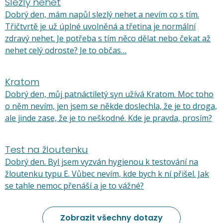
Slezlý nehet
Dobrý den, mám napůl slezlý nehet a nevím co s tím.
Třičtvrtě je už úplné uvolněná a třetina je normální
zdravý nehet. Je potřeba s tím něco dělat nebo čekat až
nehet celý odroste? Je to občas…
Kratom
Dobrý den, můj patnáctiletý syn užívá Kratom. Moc toho
o něm nevím, jen jsem se někde doslechla, že je to droga,
ale jinde zase, že je to neškodné. Kde je pravda, prosím?
Test na žloutenku
Dobrý den. Byl jsem vyzván hygienou k testování na
žloutenku typu E. Vůbec nevím, kde bych k ní přišel. Jak
se tahle nemoc přenáší a je to vážné?
Zobrazit všechny dotazy