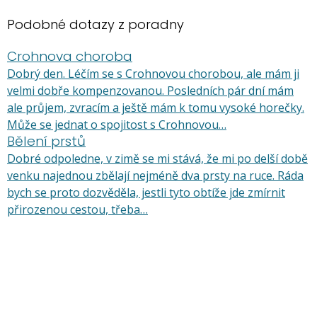
Podobné dotazy z poradny
Crohnova choroba
Dobrý den. Léčím se s Crohnovou chorobou, ale mám ji
velmi dobře kompenzovanou. Posledních pár dní mám
ale průjem, zvracím a ještě mám k tomu vysoké horečky.
Může se jednat o spojitost s Crohnovou…
Bělení prstů
Dobré odpoledne, v zimě se mi stává, že mi po delší době
venku najednou zbělají nejméně dva prsty na ruce. Ráda
bych se proto dozvěděla, jestli tyto obtíže jde zmírnit
přirozenou cestou, třeba…