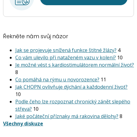
Řekněte nám svůj názor
Jak se projevuje snížená funkce štítné žlázy?
4
Co vám ulevilo při nataženém vazu v koleni?
10
Je možné vést s kardiostimu­látorem normální život?
8
Co pomáhá na rýmu u novorozence?
11
Jak CHOPN ovlivňuje dýchání a každodenní život?
10
Podle čeho lze rozpoznat chronický zánět slepého
střeva?
10
Jaké počáteční příznaky má rakovina dělohy?
8
Všechny diskuze