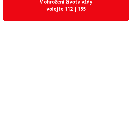
V ohrožení života vždy
volejte 112 | 155