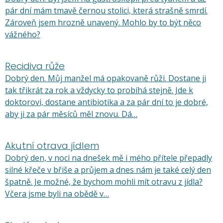
pár dní mám tmavě černou stolici, která strašně smrdí.
Zároveň jsem hrozně unavený. Mohlo by to být něco
vážného?
Recidiva růže
Dobrý den. Můj manžel má opakovaně růži. Dostane ji
tak třikrát za rok a vždycky to probíhá stejně. Jde k
doktorovi, dostane antibiotika a za pár dní to je dobré,
aby ji za pár měsíců měl znovu. Dá…
Akutní otrava jídlem
Dobrý den, v noci na dnešek mě i mého přítele přepadly
silné křeče v břiše a průjem a dnes nám je také celý den
špatně. Je možné, že bychom mohli mít otravu z jídla?
Včera jsme byli na obědě v…