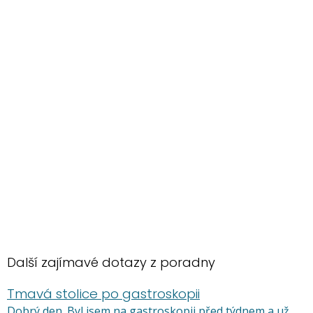
Další zajímavé dotazy z poradny
Tmavá stolice po gastroskopii
Dobrý den. Byl jsem na gastroskopii před týdnem a už