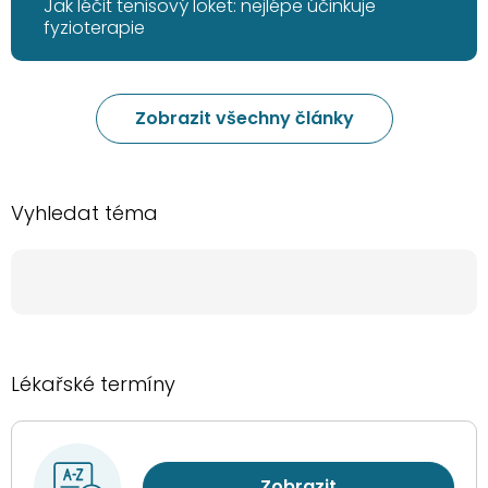
Jak léčit tenisový loket: nejlépe účinkuje
fyzioterapie
Zobrazit všechny články
Vyhledat téma
Lékařské termíny
Zobrazit