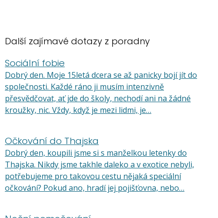
Další zajímavé dotazy z poradny
Sociální fobie
Dobrý den. Moje 15letá dcera se až panicky bojí jít do
společnosti. Každé ráno ji musím intenzivně
přesvědčovat, ať jde do školy, nechodí ani na žádné
kroužky, nic. Vždy, když je mezi lidmi, je…
Očkování do Thajska
Dobrý den, koupili jsme si s manželkou letenky do
Thajska. Nikdy jsme takhle daleko a v exotice nebyli,
potřebujeme pro takovou cestu nějaká speciální
očkování? Pokud ano, hradí jej pojišťovna, nebo…