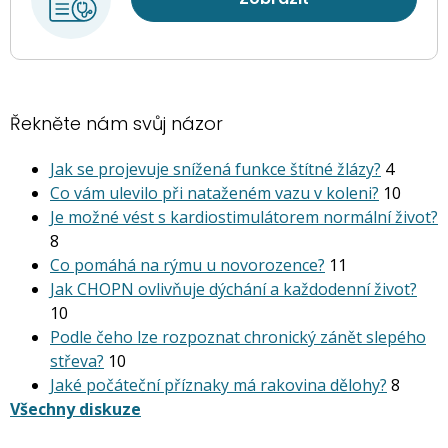
Řekněte nám svůj názor
Jak se projevuje snížená funkce štítné žlázy?
4
Co vám ulevilo při nataženém vazu v koleni?
10
Je možné vést s kardiostimu­látorem normální život?
8
Co pomáhá na rýmu u novorozence?
11
Jak CHOPN ovlivňuje dýchání a každodenní život?
10
Podle čeho lze rozpoznat chronický zánět slepého
střeva?
10
Jaké počáteční příznaky má rakovina dělohy?
8
Všechny diskuze