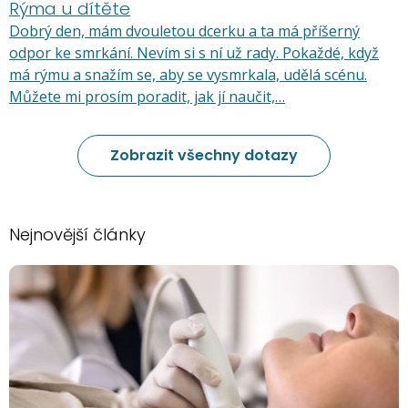
Rýma u dítěte
Dobrý den, mám dvouletou dcerku a ta má příšerný
odpor ke smrkání. Nevím si s ní už rady. Pokaždé, když
má rýmu a snažím se, aby se vysmrkala, udělá scénu.
Můžete mi prosím poradit, jak jí naučit,…
Zobrazit všechny dotazy
Nejnovější články