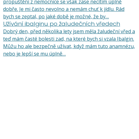
propuštění z nemocnice se však zase necítím úplně
dobře. Je mi často nevolno a nemám chuť k jídlu. Rád
bych se zeptal, po jaké době je možné, že by…
Užívání ibalginu po žaludečních vředech
Dobrý den, před několika lety jsem měla žaludeční vřed a
teď mám časté bolesti zad, na které bych si vzala Ibalgin.
Můžu ho ale bezpečně užívat, když mám tuto anamnézu,
nebo je lepší se mu úplně…