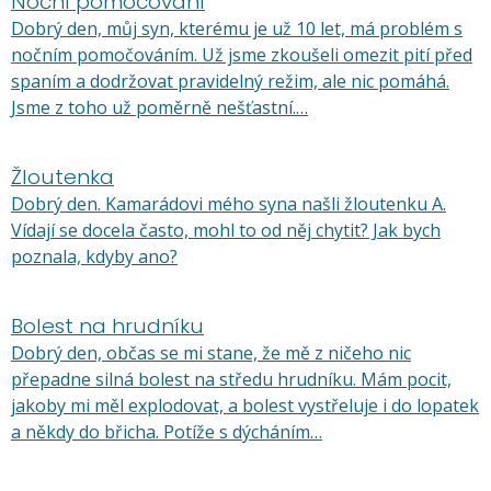
Noční pomočování
Dobrý den, můj syn, kterému je už 10 let, má problém s
nočním pomočováním. Už jsme zkoušeli omezit pití před
spaním a dodržovat pravidelný režim, ale nic pomáhá.
Jsme z toho už poměrně nešťastní.…
Žloutenka
Dobrý den. Kamarádovi mého syna našli žloutenku A.
Vídají se docela často, mohl to od něj chytit? Jak bych
poznala, kdyby ano?
Bolest na hrudníku
Dobrý den, občas se mi stane, že mě z ničeho nic
přepadne silná bolest na středu hrudníku. Mám pocit,
jakoby mi měl explodovat, a bolest vystřeluje i do lopatek
a někdy do břicha. Potíže s dýcháním…