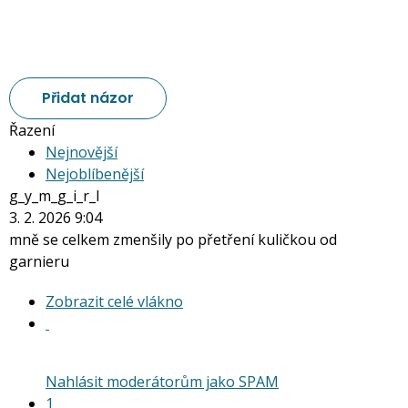
Přidat názor
Řazení
Nejnovější
Nejoblíbenější
g_y_m_g_i_r_l
3. 2. 2026 9:04
mně se celkem zmenšily po přetření kuličkou od
garnieru
Zobrazit
Zobrazit celé vlákno
celé
vlákno
Nahlásit moderátorům jako SPAM
1