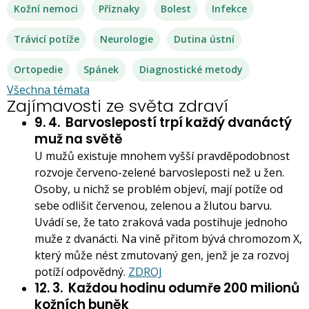
Kožní nemoci
Příznaky
Bolest
Infekce
Trávicí potíže
Neurologie
Dutina ústní
Ortopedie
Spánek
Diagnostické metody
Všechna témata
Zajímavosti ze světa zdraví
9. 4.
Barvoslepostí trpí každý dvanáctý
muž na světě
U mužů existuje mnohem vyšší pravděpodobnost
rozvoje červeno-zelené barvosleposti než u žen.
Osoby, u nichž se problém objeví, mají potíže od
sebe odlišit červenou, zelenou a žlutou barvu.
Uvádí se, že tato zraková vada postihuje jednoho
muže z dvanácti. Na vině přitom bývá chromozom X,
který může nést zmutovaný gen, jenž je za rozvoj
potíží odpovědný.
ZDROJ
12. 3.
Každou hodinu odumře 200 milionů
kožních buněk