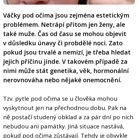
Váčky pod očima jsou zejména estetickým
problémem. Netrápí přitom jen ženy, ale
také muže. Čas od času se mohou objevit
v důsledku únavy či probdělé noci. Zato
pokud jsou trvalé a nemizí, je třeba hledat
jejich příčinu jinde. V takovém případě za
nimi může stát genetika, věk, hormonální
nerovnováha nebo nějaké onemocnění.
Tzv. pytle pod očima se u člověka mohou
vyskytnout jen na přechodnou dobu. Pak na
ně postačí studený obklad a za pár dní po nich
nebudou ani památky. Jiná situace nastává,
pokud pod očima zůstávají. Tehdy je obvykle