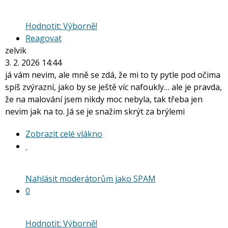
Hodnotit: Výborně!
Reagovat
zelvik
3. 2. 2026 14:44
já vám nevim, ale mně se zdá, že mi to ty pytle pod očima
spíš zvýrazní, jako by se ještě víc nafoukly… ale je pravda,
že na malování jsem nikdy moc nebyla, tak třeba jen
nevim jak na to. Já se je snažim skrýt za brýlemi
Zobrazit
Zobrazit celé vlákno
celé
vlákno
Nahlásit moderátorům jako SPAM
0
Hodnotit: Výborně!