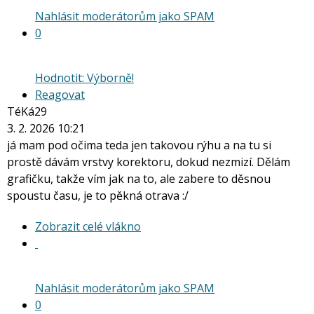
Nahlásit moderátorům jako SPAM
0
Hodnotit: Výborně!
Reagovat
TéKá29
3. 2. 2026 10:21
já mam pod očima teda jen takovou rýhu a na tu si
prostě dávám vrstvy korektoru, dokud nezmizí. Dělám
grafičku, takže vím jak na to, ale zabere to děsnou
spoustu času, je to pěkná otrava :/
Zobrazit
Zobrazit celé vlákno
celé
vlákno
Nahlásit moderátorům jako SPAM
0