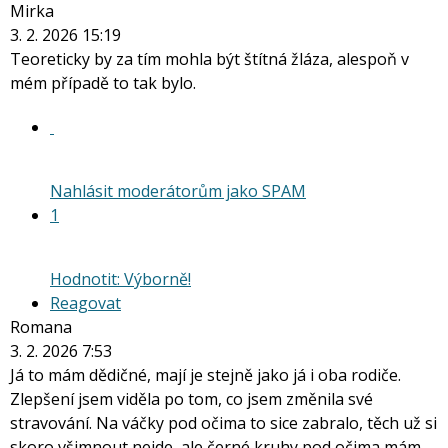
Mirka
3. 2. 2026 15:19
Teoreticky by za tím mohla být štítná žláza, alespoň v
mém případě to tak bylo.
Nahlásit moderátorům jako SPAM
1
Hodnotit: Výborně!
Reagovat
Romana
3. 2. 2026 7:53
Já to mám dědičné, mají je stejně jako já i oba rodiče.
Zlepšení jsem viděla po tom, co jsem změnila své
stravování. Na váčky pod očima to sice zabralo, těch už si
skoro všimnout nejde, ale černé kruhy pod očima mám