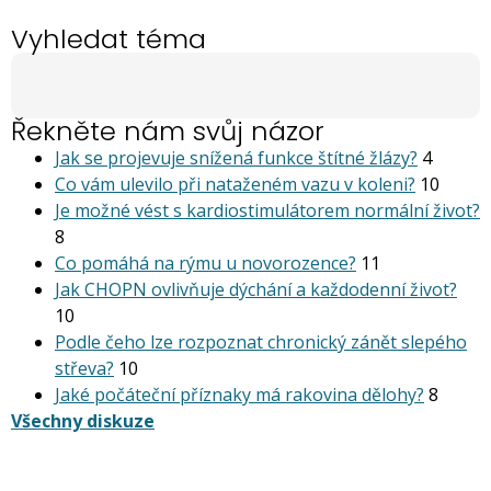
Vyhledat téma
Řekněte nám svůj názor
Jak se projevuje snížená funkce štítné žlázy?
4
Co vám ulevilo při nataženém vazu v koleni?
10
Je možné vést s kardiostimu­látorem normální život?
8
Co pomáhá na rýmu u novorozence?
11
Jak CHOPN ovlivňuje dýchání a každodenní život?
10
Podle čeho lze rozpoznat chronický zánět slepého
střeva?
10
Jaké počáteční příznaky má rakovina dělohy?
8
Všechny diskuze