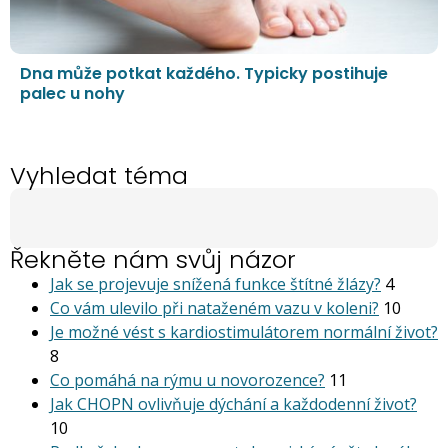
Dna může potkat každého. Typicky postihuje
palec u nohy
Vyhledat téma
Řekněte nám svůj názor
Jak se projevuje snížená funkce štítné žlázy?
4
Co vám ulevilo při nataženém vazu v koleni?
10
Je možné vést s kardiostimu­látorem normální život?
8
Co pomáhá na rýmu u novorozence?
11
Jak CHOPN ovlivňuje dýchání a každodenní život?
10