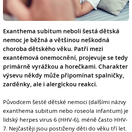
Exanthema subitum neboli šestá dětská
nemoc je běžná a většinou neškodná
choroba dětského věku. Patří mezi
exantémová onemocnění, projevuje se tedy
primárně vyrážkou a horečkami. Charakter
výsevu někdy může připomínat spalničky,
zarděnky, ale i alergickou reakci.
Původcem šesté dětské nemoci (dalšími názvy
exanthema subitum nebo roseola infantum) je
lidský herpes virus 6 (HHV-6), méně často HHV-
7. Nejčastěji jsou postiženy děti do věku tří let.