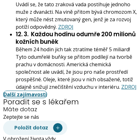
Uvádí se, že tato zraková vada postihuje jednoho
muže z dvanácti. Na vině přitom bývá chromozom X,
který může nést zmutovaný gen, jenž je za rozvoj
potíží odpovědný.
ZDROJ
12. 3.
Každou hodinu odumře 200 milionů
kožních buněk
Během 24 hodin jich tak ztratíme téměř 5 miliard!
Tyto odumřelé buňky se přitom podílejí na tvorbě
prachu v domácnosti. Americká chemická
společnost ale uvádí, že jsou pro naše prostředí
prospěšné. Oleje, které jsou v nich obsažené, totiž
údajně snižují znečištění vzduchu v interiéru.
ZDROJ
Další zajímavosti
Poradit se s lékařem
Máte dotaz
Zeptejte se nás
Položit dotaz
V ohrožení života vždy