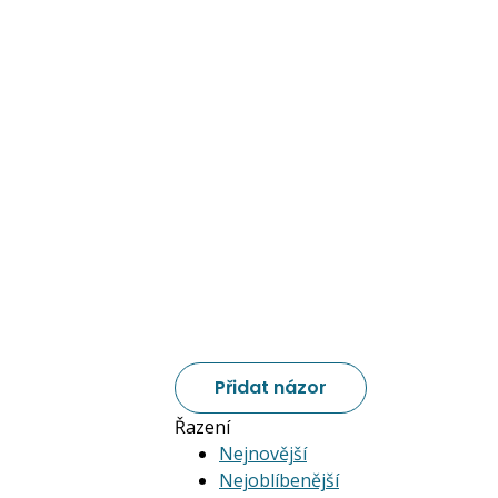
Přidat názor
Řazení
Nejnovější
Nejoblíbenější