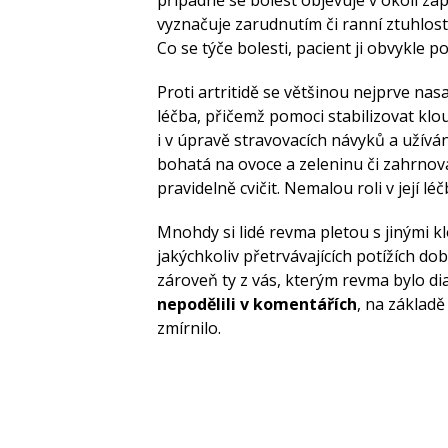
vyznačuje zarudnutím či ranní ztuhlost
Co se týče bolesti, pacient ji obvykle 
Proti artritidě se většinou nejprve nasa
léčba, přičemž pomoci stabilizovat k
i v úpravě stravovacích návyků a užívá
bohatá na ovoce a zeleninu či zahrnov
pravidelně cvičit. Nemalou roli v její l
Mnohdy si lidé revma pletou s jinými 
jakýchkoliv přetrvávajících potížích do
zároveň ty z vás, kterým revma bylo di
nepodělili v komentářích
, na základě
zmírnilo.