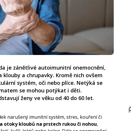
da je zánětlivé autoimunitní onemocnění,
a klouby a chrupavky. Kromě nich ovšem
lární systém, oči nebo plíce. Netýká se
evmatem se mohou potýkat i děti.
stavují ženy ve věku od 40 do 60 let.
ek narušený imunitní systém, stres, kouření či
 a otoky kloubů na prstech rukou či nohou
,
ěstí, kyčlí, loktů nebo kolen. Dále se onemocnění