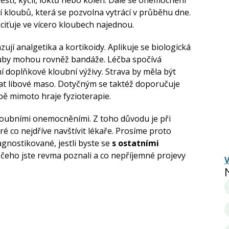
í kloubů, která se pozvolna vytrácí v průběhu dne.
pociťuje ve vícero kloubech najednou.
zují analgetika a kortikoidy. Aplikuje se biologická
louby mohou rovněž bandáže. Léčba spočívá
ní doplňkové kloubní výživy. Strava by měla být
at libové maso. Dotyčným se taktéž doporučuje
éčbě mimoto hraje fyzioterapie.
kloubními onemocněními. Z toho důvodu je při
bré co nejdříve navštívit lékaře. Prosíme proto
agnostikované, jestli byste se
s ostatními
 čeho jste revma poznali a co nepříjemné projevy
V