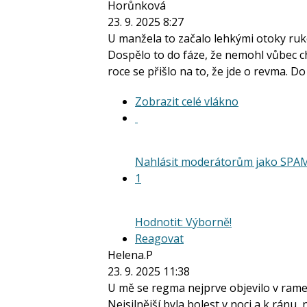
Horůnková
23. 9. 2025 8:27
U manžela to začalo lehkými otoky ruko
Dospělo to do fáze, že nemohl vůbec cho
roce se přišlo na to, že jde o revma. D
Zobrazit
Zobrazit celé vlákno
celé
vlákno
Nahlásit moderátorům jako SPA
1
Hodnotit: Výborně!
Reagovat
Helena.P
23. 9. 2025 11:38
U mě se regma nejprve objevilo v rame
Nejsilnější byla bolest v noci a k ránu