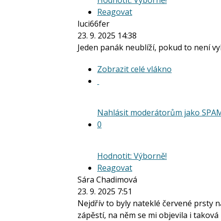
Reagovat
luci66fer
23. 9. 2025 14:38
Jeden panák neublíží, pokud to není vyl
Zobrazit
Zobrazit celé vlákno
celé
vlákno
Nahlásit moderátorům jako SPA
0
Hodnotit: Výborně!
Reagovat
Sára Chadimová
23. 9. 2025 7:51
Nejdřív to byly nateklé červené prsty n
zápěstí, na něm se mi objevila i taková