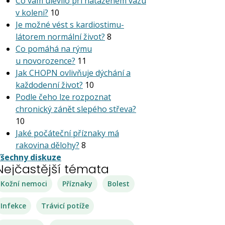
Co vám ulevilo při nataženém vazu
v koleni?
10
Je možné vést s kardiostimu­
látorem normální život?
8
Co pomáhá na rýmu
u novorozence?
11
Jak CHOPN ovlivňuje dýchání a
každodenní život?
10
Podle čeho lze rozpoznat
chronický zánět slepého střeva?
10
Jaké počáteční příznaky má
rakovina dělohy?
8
šechny diskuze
Nejčastější témata
Kožní nemoci
Příznaky
Bolest
Infekce
Trávicí potíže