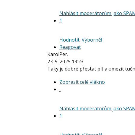
Nahlásit moderátorům jako SPA
1
Hodnotit: Výborně!
Reagovat
KarolPer.
23. 9. 2025 13:23
Taky je dobré přestat pít a omezit tučná
Zobrazit
Zobrazit celé vlákno
celé
vlákno
Nahlásit moderátorům jako SPA
1
Hodnotit: Výborně!