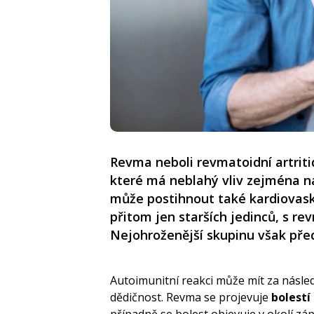
Revma neboli revmatoidní artriti
které má neblahý vliv zejména n
může postihnout také kardiovasku
přitom jen starších jedinců, s r
Nejohroženější skupinu však před
Autoimunitní reakci může mít za násled
dědičnost. Revma se projevuje
bolestí
případně se bolest objevuje v okolí záp