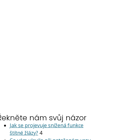
Řekněte nám svůj názor
Jak se projevuje snížená funkce
štítné žlázy?
4