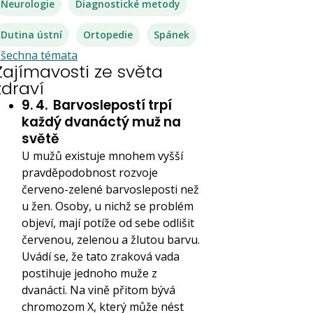
Neurologie
Diagnostické metody
Dutina ústní
Ortopedie
Spánek
šechna témata
Zajímavosti ze světa
zdraví
9. 4.
Barvoslepostí trpí
každý dvanáctý muž na
světě
U mužů existuje mnohem vyšší
pravděpodobnost rozvoje
červeno-zelené barvosleposti než
u žen. Osoby, u nichž se problém
objeví, mají potíže od sebe odlišit
červenou, zelenou a žlutou barvu.
Uvádí se, že tato zraková vada
postihuje jednoho muže z
dvanácti. Na vině přitom bývá
chromozom X, který může nést