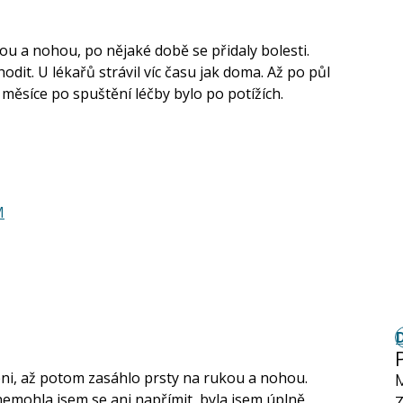
u a nohou, po nějaké době se přidaly bolesti.
dit. U lékařů strávil víc času jak doma. Až po půl
o měsíce po spuštění léčby bylo po potížích.
M
ni, až potom zasáhlo prsty na rukou a nohou.
, nemohla jsem se ani napřímit, byla jsem úplně
Z