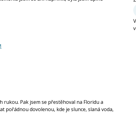
V
v
M
h rukou. Pak jsem se přestěhoval na Floridu a
at pořádnou dovolenou, kde je slunce, slaná voda,