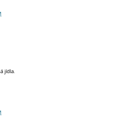
M
 jídla.
M