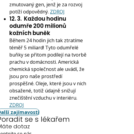
zmutovaný gen, jenž je za rozvoj
potíží odpovědný.
ZDROJ
12. 3.
Každou hodinu
odumře 200 milionů
kožních buněk
Během 24 hodin jich tak ztratíme
téměř 5 miliard! Tyto odumřelé
buňky se přitom podílejí na tvorbě
prachu v domácnosti. Americká
chemická společnost ale uvádí, že
jsou pro naše prostředí
prospěšné. Oleje, které jsou v nich
obsažené, totiž údajně snižují
znečištění vzduchu v interiéru.
ZDROJ
Další zajímavosti
Poradit se s lékařem
Máte dotaz
eptejte se nás