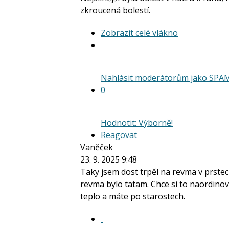
zkroucená bolestí.
Zobrazit
Zobrazit celé vlákno
celé
vlákno
Nahlásit moderátorům jako SPA
0
Hodnotit: Výborně!
Reagovat
Vaněček
23. 9. 2025 9:48
Taky jsem dost trpěl na revma v prstec
revma bylo tatam. Chce si to naordinov
teplo a máte po starostech.