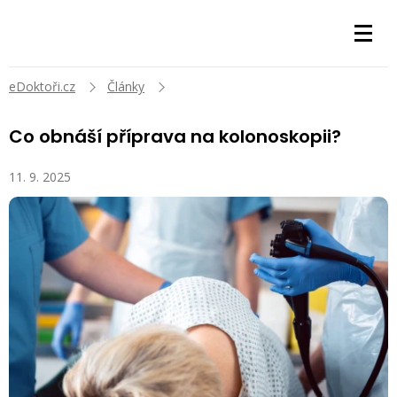
eDoktoři.cz
Články
Co obnáší příprava na kolonoskopii?
11. 9. 2025