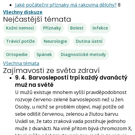
Jaké počáteční příznaky má rakovina dělohy?
8
Všechny diskuze
Nejčastější témata
Kožní nemoci
Příznaky
Bolest
Infekce
Trávicí potíže
Neurologie
Dutina ústní
Ortopedie
Spánek
Diagnostické metody
Všechna témata
Zajímavosti ze světa zdraví
9. 4.
Barvoslepostí trpí každý dvanáctý
muž na světě
U mužů existuje mnohem vyšší pravděpodobnost
rozvoje červeno-zelené barvosleposti než u žen.
Osoby, u nichž se problém objeví, mají potíže od
sebe odlišit červenou, zelenou a žlutou barvu.
Uvádí se, že tato zraková vada postihuje jednoho
muže z dvanácti. Na vině přitom bývá chromozom X,