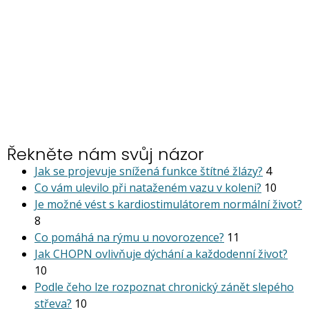
Řekněte nám svůj názor
Jak se projevuje snížená funkce štítné žlázy?
4
Co vám ulevilo při nataženém vazu v koleni?
10
Je možné vést s kardiostimu­látorem normální život?
8
Co pomáhá na rýmu u novorozence?
11
Jak CHOPN ovlivňuje dýchání a každodenní život?
10
Podle čeho lze rozpoznat chronický zánět slepého
střeva?
10