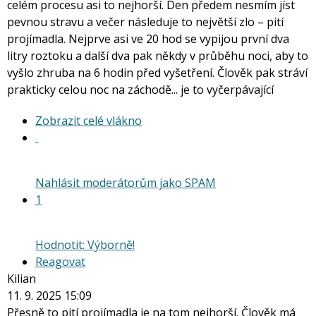
celém procesu asi to nejhorší. Den předem nesmím jíst
pevnou stravu a večer následuje to největší zlo – pití
projímadla. Nejprve asi ve 20 hod se vypijou první dva
litry roztoku a další dva pak někdy v průběhu noci, aby to
vyšlo zhruba na 6 hodin před vyšetření. Člověk pak stráví
prakticky celou noc na záchodě... je to vyčerpávající
Zobrazit
Zobrazit celé vlákno
celé
vlákno
Nahlásit moderátorům jako SPAM
1
Hodnotit: Výborně!
Reagovat
Kilian
11. 9. 2025 15:09
Přesně to pití projímadla je na tom nejhorší. Člověk má