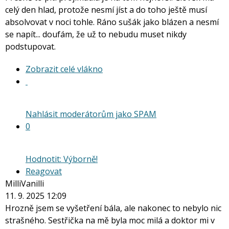
celý den hlad, protože nesmí jíst a do toho ještě musí
absolvovat v noci tohle. Ráno sušák jako blázen a nesmí
se napít... doufám, že už to nebudu muset nikdy
podstupovat.
Zobrazit
Zobrazit celé vlákno
celé
vlákno
Nahlásit moderátorům jako SPAM
0
Hodnotit: Výborně!
Reagovat
MilliVanilli
11. 9. 2025 12:09
Hrozně jsem se vyšetření bála, ale nakonec to nebylo nic
strašného. Sestřička na mě byla moc milá a doktor mi v