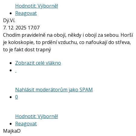
Hodnotit: Výborně!
Reagovat
Dý.Ví.
7. 12. 2025 17:07
Chodím pravidelně na obojí, někdy i obojí za sebou. Horší
je koloskopie, to prdění vzduchu, co nafoukají do střeva,
to je fakt dost trapný
Zobrazit
Zobrazit celé vlákno
celé
vlákno
Nahlásit moderátorům jako SPAM
0
Hodnotit: Výborně!
Reagovat
MajkaD