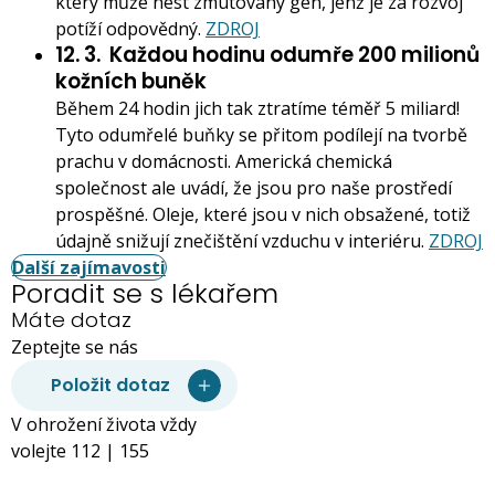
který může nést zmutovaný gen, jenž je za rozvoj
potíží odpovědný.
ZDROJ
12. 3.
Každou hodinu odumře 200 milionů
kožních buněk
Během 24 hodin jich tak ztratíme téměř 5 miliard!
Tyto odumřelé buňky se přitom podílejí na tvorbě
prachu v domácnosti. Americká chemická
společnost ale uvádí, že jsou pro naše prostředí
prospěšné. Oleje, které jsou v nich obsažené, totiž
údajně snižují znečištění vzduchu v interiéru.
ZDROJ
Další zajímavosti
Poradit se s lékařem
Máte dotaz
Zeptejte se nás
Položit dotaz
V ohrožení života vždy
volejte 112 | 155