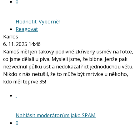
0
Hodnotit: Výborně!
Reagovat
Karlos
6. 11. 2025 14:46
Kámoš měl jen takový podivně zkřivený úsměv na fotce,
co jsme dělali u piva. Mysleli jsme, že blbne. Jenže pak
nezvednul půlku úst a nedokázal říct jednoduchou větu.
Nikdo z nás netušil, že to může být mrtvice u někoho,
kdo měl teprve 35!
Nahlásit moderátorům jako SPAM
0