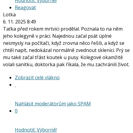
Hodnotit: Výborně!
Reagovat
Lotka
6. 11. 2025 8:49
Taťka před rokem mrtvici prodělal. Poznala to na něm
jeho kolegyně v práci. Najednou začal psát úplné
nesmysly na počítači, když zrovna něco řešili, a když se
chtěl napít, nedokázal normálně zvednout sklenici. Prý se
mu také začal třást koutek u pusy. Kolegové okamžitě
volali sanitku, doktorka pak říkala, že mu zachránili život.
Zobrazit
Zobrazit celé vlákno
celé
vlákno
Nahlásit moderátorům jako SPAM
0
Hodnotit: Výborně!