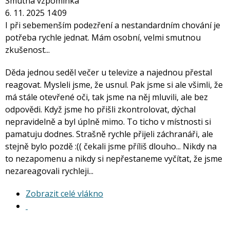
Smutná vzpomínka
6. 11. 2025 14:09
I při sebemenším podezření a nestandardním chování je
potřeba rychle jednat. Mám osobní, velmi smutnou
zkušenost...
Děda jednou seděl večer u televize a najednou přestal
reagovat. Mysleli jsme, že usnul. Pak jsme si ale všimli, že
má stále otevřené oči, tak jsme na něj mluvili, ale bez
odpovědi. Když jsme ho přišli zkontrolovat, dýchal
nepravidelně a byl úplně mimo. To ticho v místnosti si
pamatuju dodnes. Strašně rychle přijeli záchranáři, ale
stejně bylo pozdě :(( čekali jsme příliš dlouho... Nikdy na
to nezapomenu a nikdy si nepřestaneme vyčítat, že jsme
nezareagovali rychleji...
Zobrazit
Zobrazit celé vlákno
celé
vlákno