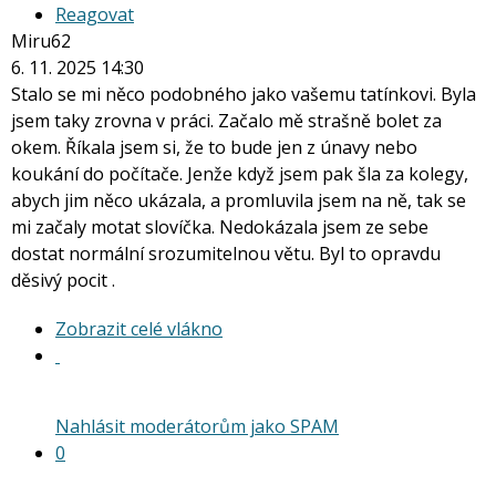
Reagovat
Miru62
6. 11. 2025 14:30
Stalo se mi něco podobného jako vašemu tatínkovi. Byla
jsem taky zrovna v práci. Začalo mě strašně bolet za
okem. Říkala jsem si, že to bude jen z únavy nebo
koukání do počítače. Jenže když jsem pak šla za kolegy,
abych jim něco ukázala, a promluvila jsem na ně, tak se
mi začaly motat slovíčka. Nedokázala jsem ze sebe
dostat normální srozumitelnou větu. Byl to opravdu
děsivý pocit .
Zobrazit
Zobrazit celé vlákno
celé
vlákno
Nahlásit moderátorům jako SPAM
0