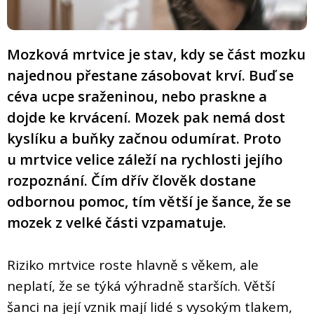
Mozková mrtvice je stav, kdy se část mozku
najednou přestane zásobovat krví. Buď se
céva ucpe sraženinou, nebo praskne a
dojde ke krvácení. Mozek pak nemá dost
kyslíku a buňky začnou odumírat. Proto
u mrtvice velice záleží na rychlosti jejího
rozpoznání. Čím dřív člověk dostane
odbornou pomoc, tím větší je šance, že se
mozek z velké části vzpamatuje.
Riziko mrtvice roste hlavně s věkem, ale
neplatí, že se týká výhradně starších. Větší
šanci na její vznik mají lidé s vysokým tlakem,