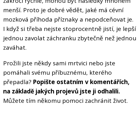
zakročí rychle, mohou být následky mnohem
menší. Proto je dobré vědět, jaké má cévní
mozková příhoda příznaky a nepodceňovat je.
I když si třeba nejste stoprocentně jistí, je lepší
jednou zavolat záchranku zbytečně než jednou
zaváhat.
Prožili jste někdy sami mrtvici nebo jste
pomáhali svému příbuznému, kterého
přepadla?
Popište ostatním v komentářích,
na základě jakých projevů jste ji odhalili.
Můžete tím někomu pomoci zachránit život.