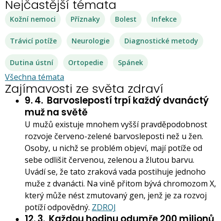
Nejčastější témata
Kožní nemoci
Příznaky
Bolest
Infekce
Trávicí potíže
Neurologie
Diagnostické metody
Dutina ústní
Ortopedie
Spánek
Všechna témata
Zajímavosti ze světa zdraví
9. 4.
Barvoslepostí trpí každý dvanáctý
muž na světě
U mužů existuje mnohem vyšší pravděpodobnost
rozvoje červeno-zelené barvosleposti než u žen.
Osoby, u nichž se problém objeví, mají potíže od
sebe odlišit červenou, zelenou a žlutou barvu.
Uvádí se, že tato zraková vada postihuje jednoho
muže z dvanácti. Na vině přitom bývá chromozom X,
který může nést zmutovaný gen, jenž je za rozvoj
potíží odpovědný.
ZDROJ
12. 3.
Každou hodinu odumře 200 milionů