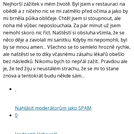
Nejhorší zážitek v mém životě. Byl jsem v restauraci na
obědě a z ničeho nic se mi zatmělo před očima a jako by
mi brněla půlka obličeje. Chtěl jsem si stoupnout, ale
noha mě vůbec neposlouchala. Za pár minut už jsem
nemohl skoro nic říct. Naštěstí si obsluha všimla, že se
něco děje a zavolali mi sanitku. Kdyby mi nepomohli, byl
by se mnou amen… Všechno se to semlelo hrozně rychle,
ale naštěstí se to díky včasnému zásahu lékařů obešlo
bez následků. Nikomu bych to nepřál zažít.. Pravdou ale
je, že teď žiju v neustálém strachu, že se mi to stane
znova a tentokrát budu někde sám…
Nahlásit moderátorům jako SPAM
0