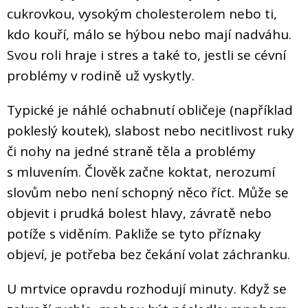
cukrovkou, vysokým cholesterolem nebo ti,
kdo kouří, málo se hýbou nebo mají nadváhu.
Svou roli hraje i stres a také to, jestli se cévní
problémy v rodině už vyskytly.
Typické je náhlé ochabnutí obličeje (například
pokleslý koutek), slabost nebo necitlivost ruky
či nohy na jedné straně těla a problémy
s mluvením. Člověk začne koktat, nerozumí
slovům nebo není schopný něco říct. Může se
objevit i prudká bolest hlavy, závratě nebo
potíže s viděním. Pakliže se tyto příznaky
objeví, je potřeba bez čekání volat záchranku.
U mrtvice opravdu rozhodují minuty. Když se