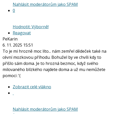
Nahlásit moderátorům jako SPAM
0
Hodnotit: Výborně!
Reagovat
PeKarin
6. 11. 2025 15:51
To je mi hrozně moc líto... nám zemřel dědeček také na
cévní mozkovou příhodu. Bohužel by ve chvíli kdy to
přišlo sám doma. Je to hrozná bezmoc, když svého
milovaného blízkého najdete doma a už mu nemůžete
pomoci :'(
Zobrazit
Zobrazit celé vlákno
celé
vlákno
Nahlásit moderátorům jako SPAM