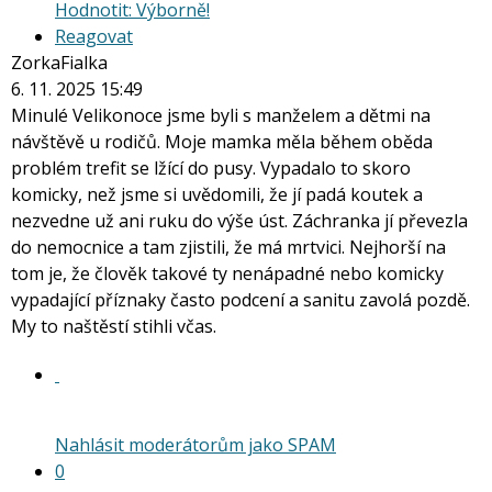
Hodnotit: Výborně!
Reagovat
ZorkaFialka
6. 11. 2025 15:49
Minulé Velikonoce jsme byli s manželem a dětmi na
návštěvě u rodičů. Moje mamka měla během oběda
problém trefit se lžící do pusy. Vypadalo to skoro
komicky, než jsme si uvědomili, že jí padá koutek a
nezvedne už ani ruku do výše úst. Záchranka jí převezla
do nemocnice a tam zjistili, že má mrtvici. Nejhorší na
tom je, že člověk takové ty nenápadné nebo komicky
vypadající příznaky často podcení a sanitu zavolá pozdě.
My to naštěstí stihli včas.
Nahlásit moderátorům jako SPAM
0