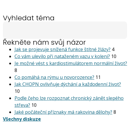
Vyhledat téma
Řekněte nám svůj názor
Jak se projevuje snížená funkce štítné žlázy?
4
Co vám ulevilo při nataženém vazu v koleni?
10
Je možné vést s kardiostimu­látorem normální život?
8
Co pomáhá na rýmu u novorozence?
11
Jak CHOPN ovlivňuje dýchání a každodenní život?
10
Podle čeho lze rozpoznat chronický zánět slepého
střeva?
10
Jaké počáteční příznaky má rakovina dělohy?
8
Všechny diskuze