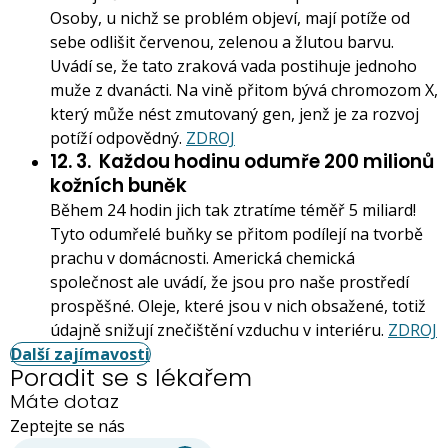
Osoby, u nichž se problém objeví, mají potíže od
sebe odlišit červenou, zelenou a žlutou barvu.
Uvádí se, že tato zraková vada postihuje jednoho
muže z dvanácti. Na vině přitom bývá chromozom X,
který může nést zmutovaný gen, jenž je za rozvoj
potíží odpovědný.
ZDROJ
12. 3.
Každou hodinu odumře 200 milionů
kožních buněk
Během 24 hodin jich tak ztratíme téměř 5 miliard!
Tyto odumřelé buňky se přitom podílejí na tvorbě
prachu v domácnosti. Americká chemická
společnost ale uvádí, že jsou pro naše prostředí
prospěšné. Oleje, které jsou v nich obsažené, totiž
údajně snižují znečištění vzduchu v interiéru.
ZDROJ
Další zajímavosti
Poradit se s lékařem
Máte dotaz
Zeptejte se nás