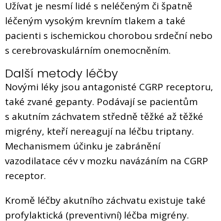
Užívat je nesmí lidé s neléčeným či špatně
léčeným vysokým krevním tlakem a také
pacienti s ischemickou chorobou srdeční nebo
s cerebrovaskulárním onemocněním.
Další metody léčby
Novými léky jsou antagonisté CGRP receptoru,
také zvané gepanty. Podávají se pacientům
s akutním záchvatem středně těžké až těžké
migrény, kteří nereagují na léčbu triptany.
Mechanismem účinku je zabránění
vazodilatace cév v mozku navázáním na CGRP
receptor.
Kromě léčby akutního záchvatu existuje také
profylaktická (preventivní) léčba migrény.