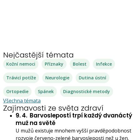
Nejčastější témata
Kožní nemoci
Příznaky
Bolest
Infekce
Trávicí potíže
Neurologie
Dutina ústní
Ortopedie
Spánek
Diagnostické metody
Všechna témata
Zajímavosti ze světa zdraví
9. 4.
Barvoslepostí trpí každý dvanáctý
muž na světě
U mužů existuje mnohem vyšší pravděpodobnost
rozvoje červeno-zelené barvosleposti než u žen.