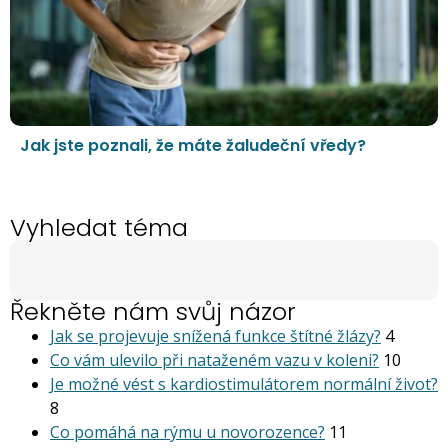
Jak jste poznali, že máte žaludeční vředy?
Vyhledat téma
Řekněte nám svůj názor
Jak se projevuje snížená funkce štítné žlázy?
4
Co vám ulevilo při nataženém vazu v koleni?
10
Je možné vést s kardiostimu­látorem normální život?
8
Co pomáhá na rýmu u novorozence?
11