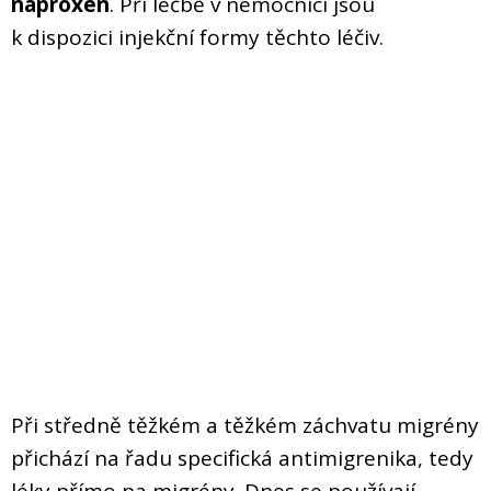
naproxen
. Při léčbě v nemocnici jsou
k dispozici injekční formy těchto léčiv.
Při středně těžkém a těžkém záchvatu migrény
přichází na řadu specifická antimigrenika, tedy
léky přímo na migrény. Dnes se používají