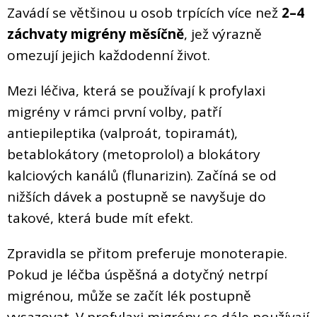
Zavádí se většinou u osob trpících více než
2–4
záchvaty migrény měsíčně
, jež výrazně
omezují jejich každodenní život.
Mezi léčiva, která se používají k profylaxi
migrény v rámci první volby, patří
antiepileptika (valproát, topiramát),
betablokátory (metoprolol) a blokátory
kalciových kanálů (flunarizin). Začíná se od
nižších dávek a postupně se navyšuje do
takové, která bude mít efekt.
Zpravidla se přitom preferuje monoterapie.
Pokud je léčba úspěšná a dotyčný netrpí
migrénou, může se začít lék postupně
vysazovat. V profylaxi migrény se dále používají