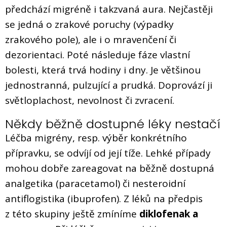
předchází migréně i takzvaná aura. Nejčastěji
se jedná o zrakové poruchy (výpadky
zrakového pole), ale i o mravenčení či
dezorientaci. Poté následuje fáze vlastní
bolesti, která trvá hodiny i dny. Je většinou
jednostranná, pulzující a prudká. Doprovází ji
světloplachost, nevolnost či zvracení.
Někdy běžně dostupné léky nestačí
Léčba migrény, resp. výběr konkrétního
přípravku, se odvíjí od její tíže. Lehké případy
mohou dobře zareagovat na běžně dostupná
analgetika (paracetamol) či nesteroidní
antiflogistika (ibuprofen). Z léků na předpis
z této skupiny ještě zmíníme
diklofenak a