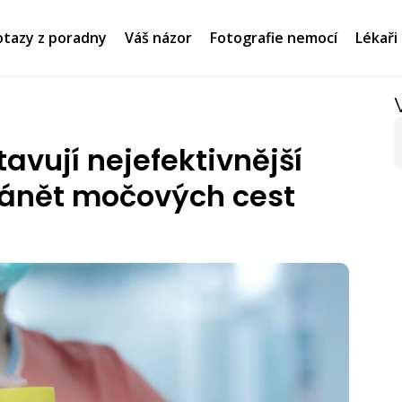
tazy z poradny
Váš názor
Fotografie nemocí
Lékaři
avují nejefektivnější
 zánět močových cest