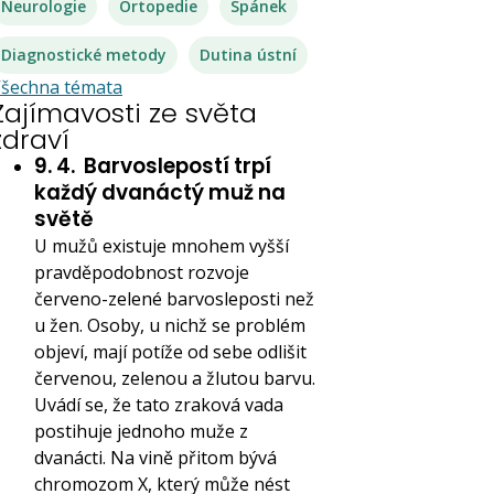
Neurologie
Ortopedie
Spánek
Diagnostické metody
Dutina ústní
šechna témata
Zajímavosti ze světa
zdraví
9. 4.
Barvoslepostí trpí
každý dvanáctý muž na
světě
U mužů existuje mnohem vyšší
pravděpodobnost rozvoje
červeno-zelené barvosleposti než
u žen. Osoby, u nichž se problém
objeví, mají potíže od sebe odlišit
červenou, zelenou a žlutou barvu.
Uvádí se, že tato zraková vada
postihuje jednoho muže z
dvanácti. Na vině přitom bývá
chromozom X, který může nést