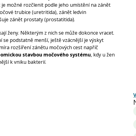
t je možné rozčlenit podle jeho umístění na zánět
čové trubice (uretritida), zánět ledvin
šuje zánět prostaty (prostatitida).
ýkají ženy. Některým z nich se může dokonce vracet.
 se podstatně menší, ještě vzácnější je výskyt
 míra rozšíření zánětu močových cest napříč
tomickou stavbou močového systému
, kdy u žen
ější k vniku bakterií.
V