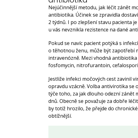
Nejúčinnější metodu, jak léčit zánět m
antibiotika. Účinek se zpravidla dosta
2 týdnů. I po zlepšení stavu pacienta 
u vás nevznikla rezistence na dané ant
Pokud se navíc pacient potýká s infekc
o těhotnou ženu, může být zapotřebí m
intravenózně. Mezi vhodná antibiotika
fosfomycin, nitrofurantoin, cefalospor
Jestliže infekci močových cest zavinil v
opravdu vzácně. Volba antivirotika se o
týče toho, za jak dlouho odezní zánět 
dnů. Obecně se považuje za dobře léč
by totiž hrozilo, že přejde do chronic
obtížnější.