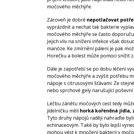
močového měchýře.
Zároveň je dobré
nepotlačovat potř
vyprázdnit a nechat tak bakterie vyplav
močového měchýře se často doporučuje
Jejich vliv na snížení infekce však dos
manóze. Ke zmírnění pálení je pak možn
Horečku a bolest může pomoci snížit z
Dále je zapotřebí se po dobu léčení v
močového měchýře a zvýšit potřebu mo
nápoje s citrusovými šťávami. Ze stej
nebo sprchové gely narušující poševní 
Léčbu zánětu močových cest tedy může
jídelníčku měli
horká kořeněná jídla, 
Tyto druhy nápojů raději nahraďte byl
echinaceovým. Také by bylo lepší vynecha
mohou vést k množení bakterií v močo