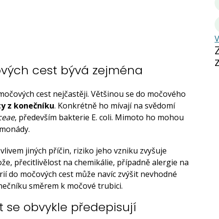
V
vých cest bývá zejména
 močových cest nejčastěji. Většinou se do močového
y z konečníku
. Konkrétně ho mívají na svědomí
ceae
, především bakterie E. coli. Mimoto ho mohou
omonády.
livem jiných příčin, riziko jeho vzniku zvyšuje
, přecitlivělost na chemikálie, případně alergie na
erií do močových cest může navíc zvýšit nevhodné
onečníku směrem k močové trubici.
 se obvykle předepisují