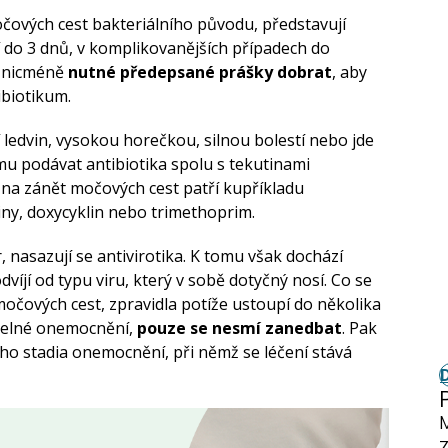
očových cest bakteriálního původu, představují
ví do 3 dnů, v komplikovanějších případech do
je nicméně
nutné předepsané prášky dobrat
, aby
ibiotikum.
í ledvin, vysokou horečkou, silnou bolestí nebo jde
u podávat antibiotika spolu s tekutinami
 na zánět močových cest patří kupříkladu
iny, doxycyklin nebo trimethoprim.
ir, nasazují se antivirotika. K tomu však dochází
dvíjí od typu viru, který v sobě dotyčný nosí. Co se
močových cest, zpravidla potíže ustoupí do několika
itelné onemocnění,
pouze se nesmí zanedbat
. Pak
kého stadia onemocnění, při němž se léčení stává
Z