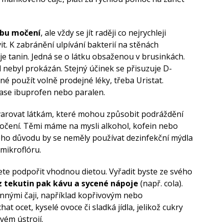
ebu močení
, ale vždy se jít raději co nejrychleji
it. K zabránění ulpívání bakterií na stěnách
 tanin. Jedná se o látku obsaženou v brusinkách.
ud nebyl prokázán. Stejný účinek se přisuzuje D-
é použít volně prodejné léky, třeba Uristat.
ase ibuprofen nebo paralen.
yvarovat látkám, které mohou způsobit podráždění
čení. Těmi máme na mysli alkohol, kofein nebo
ného důvodu by se neměly používat dezinfekční mýdla
mikroflóru.
te podpořit vhodnou dietou. Vyřadit byste ze svého
z tekutin pak kávu a sycené nápoje
(např. cola).
innými čaji, například kopřivovým nebo
t ocet, kyselé ovoce či sladká jídla, jelikož cukry
vém ústrojí.