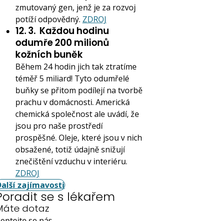
zmutovaný gen, jenž je za rozvoj
potíží odpovědný.
ZDROJ
12. 3.
Každou hodinu
odumře 200 milionů
kožních buněk
Během 24 hodin jich tak ztratíme
téměř 5 miliard! Tyto odumřelé
buňky se přitom podílejí na tvorbě
prachu v domácnosti. Americká
chemická společnost ale uvádí, že
jsou pro naše prostředí
prospěšné. Oleje, které jsou v nich
obsažené, totiž údajně snižují
znečištění vzduchu v interiéru.
ZDROJ
Další zajímavosti
Poradit se s lékařem
Máte dotaz
eptejte se nás