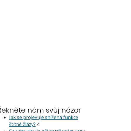
Řekněte nám svůj názor
Jak se projevuje snížená funkce
štítné žlázy?
4