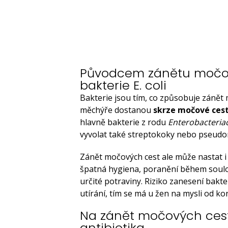
Původcem zánětu močo
bakterie E. coli
Bakterie jsou tím, co způsobuje zánět
měchýře dostanou
skrze močové cest
hlavně bakterie z rodu
Enterobacteria
vyvolat také streptokoky nebo pseud
Zánět močových cest ale může nastat i v
špatná hygiena, poranění během soulože
určité potraviny. Riziko zanesení bakt
utírání, tím se má u žen na mysli od k
Na zánět močových cest
antibiotika