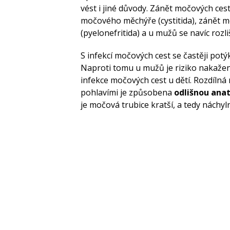
vést i jiné důvody. Zánět močových ces
močového měchýře (cystitida), zánět mo
(pyelonefritida) a u mužů se navíc rozli
S infekcí močových cest se častěji pot
Naproti tomu u mužů je riziko nakažení
infekce močových cest u dětí. Rozdílná
pohlavími je způsobena
odlišnou ana
je močová trubice kratší, a tedy náchyln