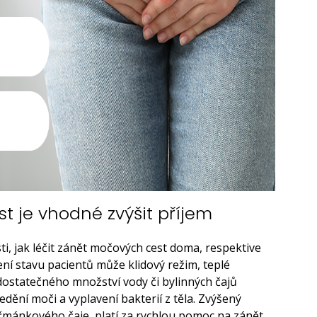
t je vhodné zvýšit příjem
sti, jak léčit zánět močových cest doma, respektive
ní stavu pacientů může klidový režim, teplé
 dostatečného množství vody či bylinných čajů
edění moči a vyplavení bakterií z těla. Zvýšený
eřmánkového čaje, platí za rychlou pomoc na zánět