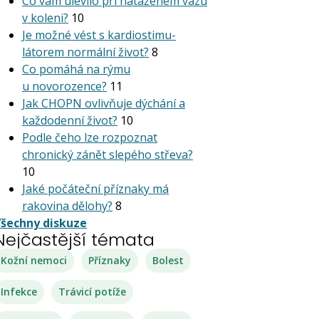
Co vám ulevilo při nataženém vazu
v koleni?
10
Je možné vést s kardiostimu­
látorem normální život?
8
Co pomáhá na rýmu
u novorozence?
11
Jak CHOPN ovlivňuje dýchání a
každodenní život?
10
Podle čeho lze rozpoznat
chronický zánět slepého střeva?
10
Jaké počáteční příznaky má
rakovina dělohy?
8
šechny diskuze
Nejčastější témata
Kožní nemoci
Příznaky
Bolest
Infekce
Trávicí potíže