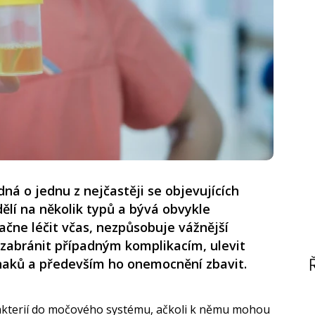
ná o jednu z nejčastěji se objevujících
ělí na několik typů a bývá obvykle
ačne léčit včas, nezpůsobuje vážnější
 zabránit případným komplikacím, ulevit
naků a především ho onemocnění zbavit.
akterií do močového systému, ačkoli k němu mohou