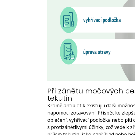
Při zánětu močových ces
tekutin
Kromě antibiotik existují i další možno
napomoci zotavování. Přispět ke zlepše
oblečení, vyhřívací podložka nebo pití
s protizánětlivými účinky, což vede k zř
příjem tekutin, jako například nebo h