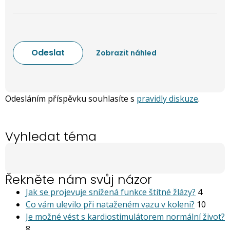
Odesláním příspěvku souhlasíte s
pravidly diskuze
.
Vyhledat téma
Řekněte nám svůj názor
Jak se projevuje snížená funkce štítné žlázy?
4
Co vám ulevilo při nataženém vazu v koleni?
10
Je možné vést s kardiostimu­látorem normální život?
8