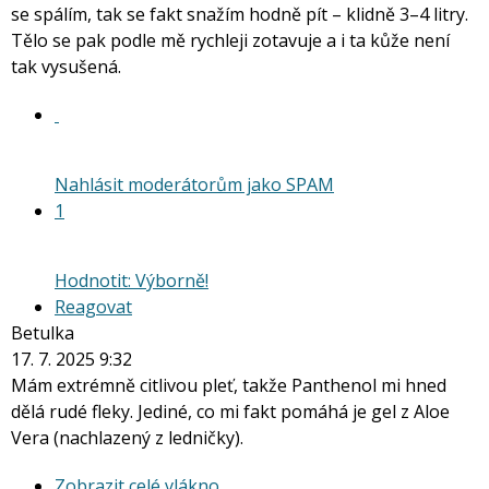
se spálím, tak se fakt snažím hodně pít – klidně 3–4 litry.
Tělo se pak podle mě rychleji zotavuje a i ta kůže není
tak vysušená.
Nahlásit moderátorům jako SPAM
1
Hodnotit: Výborně!
Reagovat
Betulka
17. 7. 2025 9:32
Mám extrémně citlivou pleť, takže Panthenol mi hned
dělá rudé fleky. Jediné, co mi fakt pomáhá je gel z Aloe
Vera (nachlazený z ledničky).
Zobrazit
Zobrazit celé vlákno