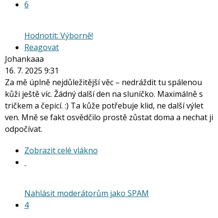
6
Hodnotit: Výborně!
Reagovat
Johankaaa
16. 7. 2025 9:31
Za mě úplně nejdůležitější věc – nedráždit tu spálenou
kůži ještě víc. Žádný další den na sluníčko. Maximálně s
tričkem a čepicí. :) Ta kůže potřebuje klid, ne další výlet
ven. Mně se fakt osvědčilo prostě zůstat doma a nechat ji
odpočívat.
Zobrazit
Zobrazit celé vlákno
celé
vlákno
Nahlásit moderátorům jako SPAM
4