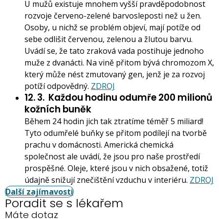
U mužů existuje mnohem vyšší pravděpodobnost
rozvoje červeno-zelené barvosleposti než u žen.
Osoby, u nichž se problém objeví, mají potíže od
sebe odlišit červenou, zelenou a žlutou barvu.
Uvádí se, že tato zraková vada postihuje jednoho
muže z dvanácti. Na vině přitom bývá chromozom X,
který může nést zmutovaný gen, jenž je za rozvoj
potíží odpovědný.
ZDROJ
12. 3.
Každou hodinu odumře 200 milionů
kožních buněk
Během 24 hodin jich tak ztratíme téměř 5 miliard!
Tyto odumřelé buňky se přitom podílejí na tvorbě
prachu v domácnosti. Americká chemická
společnost ale uvádí, že jsou pro naše prostředí
prospěšné. Oleje, které jsou v nich obsažené, totiž
údajně snižují znečištění vzduchu v interiéru.
ZDROJ
Další zajímavosti
Poradit se s lékařem
Máte dotaz