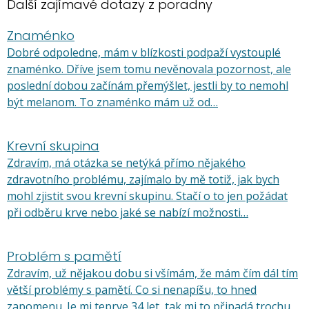
Další zajímavé dotazy z poradny
Znaménko
Dobré odpoledne, mám v blízkosti podpaží vystouplé
znaménko. Dříve jsem tomu nevěnovala pozornost, ale
poslední dobou začínám přemýšlet, jestli by to nemohl
být melanom. To znaménko mám už od…
Krevní skupina
Zdravím, má otázka se netýká přímo nějakého
zdravotního problému, zajímalo by mě totiž, jak bych
mohl zjistit svou krevní skupinu. Stačí o to jen požádat
při odběru krve nebo jaké se nabízí možnosti…
Problém s pamětí
Zdravím, už nějakou dobu si všímám, že mám čím dál tím
větší problémy s pamětí. Co si nenapíšu, to hned
zapomenu. Je mi teprve 34 let, tak mi to připadá trochu