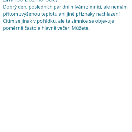
Dobrý den, posledních pár dní mívám zimnici, ale nemám
přitom zvýšenou teplotu ani jiné příznaky nachlazení.
Cítím se jinak v pořádku, ale ta zimnice se objevuje
poměrně často a hlavně večer. Můžete…