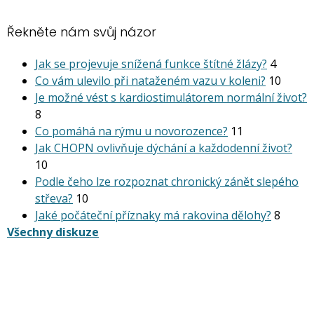
Řekněte nám svůj názor
Jak se projevuje snížená funkce štítné žlázy?
4
Co vám ulevilo při nataženém vazu v koleni?
10
Je možné vést s kardiostimu­látorem normální život?
8
Co pomáhá na rýmu u novorozence?
11
Jak CHOPN ovlivňuje dýchání a každodenní život?
10
Podle čeho lze rozpoznat chronický zánět slepého
střeva?
10
Jaké počáteční příznaky má rakovina dělohy?
8
Všechny diskuze