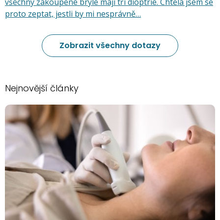
všechny zakoupené brýle mají tři dioptrie. Chtěla jsem se
proto zeptat, jestli by mi nesprávně…
Zobrazit všechny dotazy
Nejnovější články