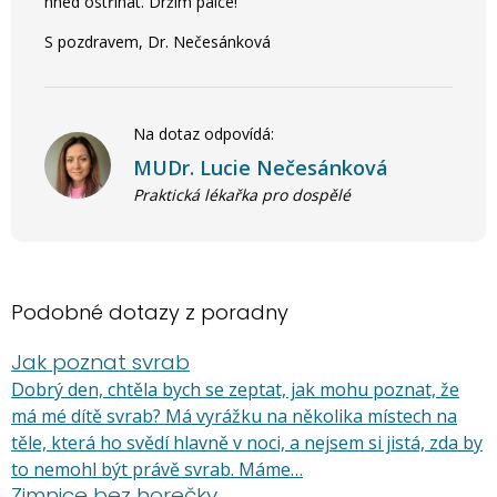
hned ostříhat. Držím palce!
S pozdravem, Dr. Nečesánková
Na dotaz odpovídá:
MUDr. Lucie Nečesánková
Praktická lékařka pro dospělé
Podobné dotazy z poradny
Jak poznat svrab
Dobrý den, chtěla bych se zeptat, jak mohu poznat, že
má mé dítě svrab? Má vyrážku na několika místech na
těle, která ho svědí hlavně v noci, a nejsem si jistá, zda by
to nemohl být právě svrab. Máme…
Zimnice bez horečky