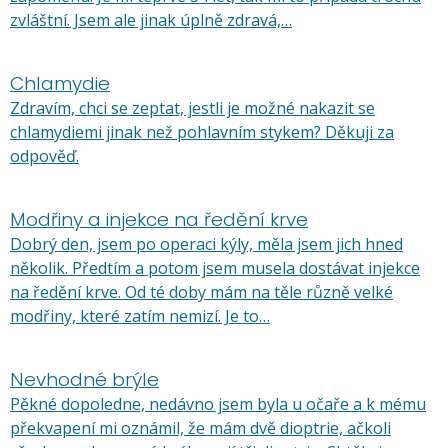
zvláštní. Jsem ale jinak úplně zdravá,…
Chlamydie
Zdravím, chci se zeptat, jestli je možné nakazit se
chlamydiemi jinak než pohlavním stykem? Děkuji za
odpověď.
Modřiny a injekce na ředění krve
Dobrý den, jsem po operaci kýly, měla jsem jich hned
několik. Předtím a potom jsem musela dostávat injekce
na ředění krve. Od té doby mám na těle různě velké
modřiny, které zatím nemizí. Je to…
Nevhodné brýle
Pěkné dopoledne, nedávno jsem byla u očaře a k mému
překvapení mi oznámil, že mám dvě dioptrie, ačkoli