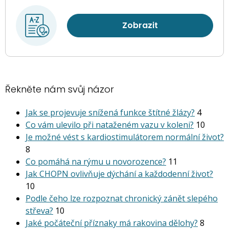
Zobrazit
Řekněte nám svůj názor
Jak se projevuje snížená funkce štítné žlázy?
4
Co vám ulevilo při nataženém vazu v koleni?
10
Je možné vést s kardiostimu­látorem normální život?
8
Co pomáhá na rýmu u novorozence?
11
Jak CHOPN ovlivňuje dýchání a každodenní život?
10
Podle čeho lze rozpoznat chronický zánět slepého
střeva?
10
Jaké počáteční příznaky má rakovina dělohy?
8