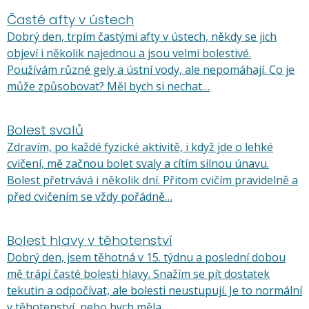
Časté afty v ústech
Dobrý den, trpím častými afty v ústech, někdy se jich
objeví i několik najednou a jsou velmi bolestivé.
Používám různé gely a ústní vody, ale nepomáhají. Co je
může způsobovat? Měl bych si nechat…
Bolest svalů
Zdravím, po každé fyzické aktivitě, i když jde o lehké
cvičení, mě začnou bolet svaly a cítím silnou únavu.
Bolest přetrvává i několik dní. Přitom cvičím pravidelně a
před cvičením se vždy pořádně…
Bolest hlavy v těhotenství
Dobrý den, jsem těhotná v 15. týdnu a poslední dobou
mě trápí časté bolesti hlavy. Snažím se pít dostatek
tekutin a odpočívat, ale bolesti neustupují. Je to normální
v těhotenství, nebo bych měla…