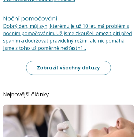
Noční pomočování
Dobrý den, můj syn, kterému je už 10 let, má problém s
nočním pomočováním. Už jsme zkoušeli omezit pití před
spaním a dodržovat pravidelný režim, ale nic pomáhá.
Jsme z toho už poměrně nešťastní.…
Zobrazit všechny dotazy
Nejnovější články