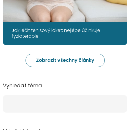
Jak léčit tenisový loket: nejlépe účinkuje
fyzioterapie
Zobrazit všechny články
Vyhledat téma