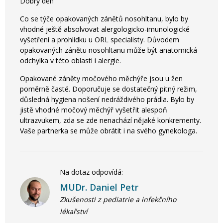
Dobrý den
Co se týče opakovaných zánětů nosohltanu, bylo by
vhodné ještě absolvovat alergologicko-imunologické
vyšetření a prohlídku u ORL specialisty. Důvodem
opakovaných zánětu nosohltanu může být anatomická
odchylka v této oblasti i alergie.
Opakované záněty močového měchýře jsou u žen
poměrně časté. Doporučuje se dostatečný pitný režim,
důsledná hygiena nošení nedráždivého prádla. Bylo by
jistě vhodné močový měchýř vyšetřit alespoň
ultrazvukem, zda se zde nenachází nějaké konkrementy.
Vaše partnerka se může obrátit i na svého gynekologa.
Na dotaz odpovídá:
MUDr. Daniel Petr
Zkušenosti z pediatrie a infekčního
lékařství