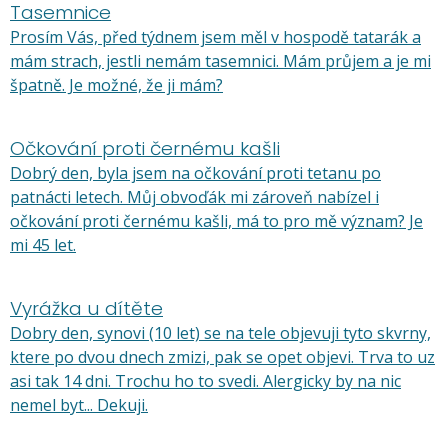
Tasemnice
Prosím Vás, před týdnem jsem měl v hospodě tatarák a
mám strach, jestli nemám tasemnici. Mám průjem a je mi
špatně. Je možné, že ji mám?
Očkování proti černému kašli
Dobrý den, byla jsem na očkování proti tetanu po
patnácti letech. Můj obvoďák mi zároveň nabízel i
očkování proti černému kašli, má to pro mě význam? Je
mi 45 let.
Vyrážka u dítěte
Dobry den, synovi (10 let) se na tele objevuji tyto skvrny,
ktere po dvou dnech zmizi, pak se opet objevi. Trva to uz
asi tak 14 dni. Trochu ho to svedi. Alergicky by na nic
nemel byt... Dekuji.