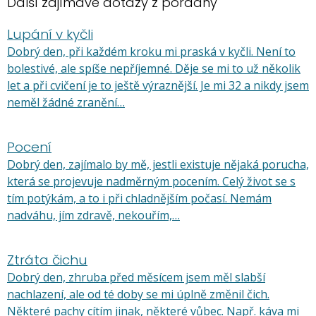
Další zajímavé dotazy z poradny
Lupání v kyčli
Dobrý den, při každém kroku mi praská v kyčli. Není to
bolestivé, ale spíše nepříjemné. Děje se mi to už několik
let a při cvičení je to ještě výraznější. Je mi 32 a nikdy jsem
neměl žádné zranění…
Pocení
Dobrý den, zajímalo by mě, jestli existuje nějaká porucha,
která se projevuje nadměrným pocením. Celý život se s
tím potýkám, a to i při chladnějším počasí. Nemám
nadváhu, jím zdravě, nekouřím,…
Ztráta čichu
Dobrý den, zhruba před měsícem jsem měl slabší
nachlazení, ale od té doby se mi úplně změnil čich.
Některé pachy cítím jinak, některé vůbec. Např. káva mi