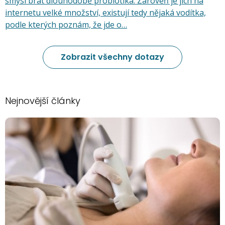
smysl brát dlouhodobě probiotika. Zároveň je jich na
internetu velké množství, existují tedy nějaká vodítka,
podle kterých poznám, že jde o…
Zobrazit všechny dotazy
Nejnovější články