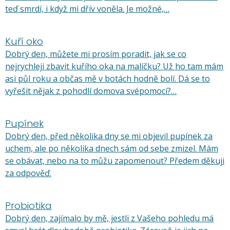
teď smrdí, i když mi dřív voněla. Je možné,…
Kuří oko
Dobrý den, můžete mi prosím poradit, jak se co
nejrychleji zbavit kuřího oka na malíčku? Už ho tam mám
asi půl roku a občas mě v botách hodně bolí. Dá se to
vyřešit nějak z pohodlí domova svépomocí?…
Pupínek
Dobrý den, před několika dny se mi objevil pupínek za
uchem, ale po několika dnech sám od sebe zmizel. Mám
se obávat, nebo na to můžu zapomenout? Předem děkuji
za odpověď.
Probiotika
Dobrý den, zajímalo by mě, jestli z Vašeho pohledu má