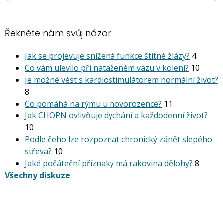
Řekněte nám svůj názor
Jak se projevuje snížená funkce štítné žlázy?
4
Co vám ulevilo při nataženém vazu v koleni?
10
Je možné vést s kardiostimu­látorem normální život?
8
Co pomáhá na rýmu u novorozence?
11
Jak CHOPN ovlivňuje dýchání a každodenní život?
10
Podle čeho lze rozpoznat chronický zánět slepého
střeva?
10
Jaké počáteční příznaky má rakovina dělohy?
8
Všechny diskuze