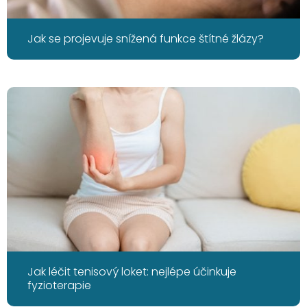
Jak se projevuje snížená funkce štítné žlázy?
Jak léčit tenisový loket: nejlépe účinkuje
fyzioterapie