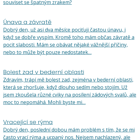
souviset se špatným zrakem?
Únava a závratě
Dobrý den, už asi dva měsíce pociťuji častou únavu, i
když se dobře vyspím. Kromě toho mám občas závratě a
pocit slabosti. Mám se obávat nějaké vážnější příčiny,
nebo to může být pouze nedostatek…
Bolest zad v bederní oblasti
Zdravím, trápí mě bolest zad, zejména v bederní oblasti,
která se zhoršuje, když dlouho sedím nebo stojím. Už
jsem zkoušela různé cviky na posílení zádových svalů, ale
moc to nepomáhá. Mohli byste mi…
Vracející se rýma
Dobrý den, poslední dobou mám problém s tím, že se mi
často vrací rýma a ucpaný nos. Nejsem nachlazený, ale