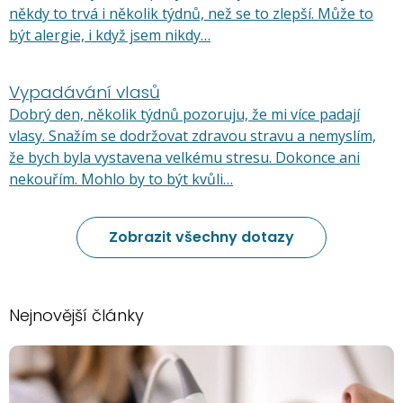
někdy to trvá i několik týdnů, než se to zlepší. Může to
být alergie, i když jsem nikdy…
Vypadávání vlasů
Dobrý den, několik týdnů pozoruju, že mi více padají
vlasy. Snažím se dodržovat zdravou stravu a nemyslím,
že bych byla vystavena velkému stresu. Dokonce ani
nekouřím. Mohlo by to být kvůli…
Zobrazit všechny dotazy
Nejnovější články