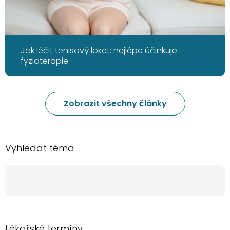
Jak léčit tenisový loket: nejlépe účinkuje
fyzioterapie
Zobrazit všechny články
Vyhledat téma
Lékařské termíny