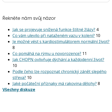
Řekněte nám svůj názor
Jak se projevuje snížená funkce štítné žlázy?
4
Co vám ulevilo při nataženém vazu v koleni?
10
Je možné vést s kardiostimu­látorem normální život?
8
Co pomáhá na rýmu u novorozence?
11
Jak CHOPN ovlivňuje dýchání a každodenní život?
10
Podle čeho lze rozpoznat chronický zánět slepého
střeva?
10
Jaké počáteční příznaky má rakovina dělohy?
8
Všechny diskuze