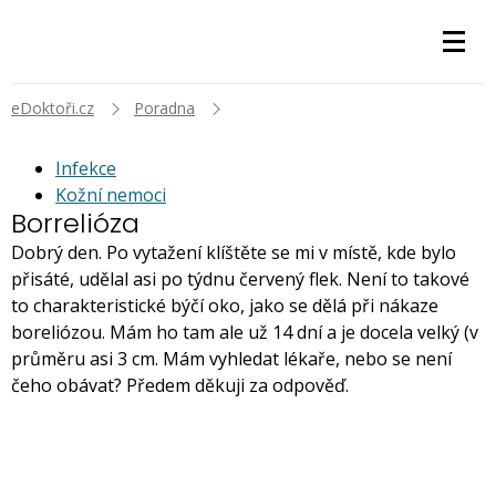
eDoktoři.cz
Poradna
Infekce
Kožní nemoci
Borrelióza
Dobrý den. Po vytažení klíštěte se mi v místě, kde bylo
přisáté, udělal asi po týdnu červený flek. Není to takové
to charakteristické býčí oko, jako se dělá při nákaze
boreliózou. Mám ho tam ale už 14 dní a je docela velký (v
průměru asi 3 cm. Mám vyhledat lékaře, nebo se není
čeho obávat? Předem děkuji za odpověď.