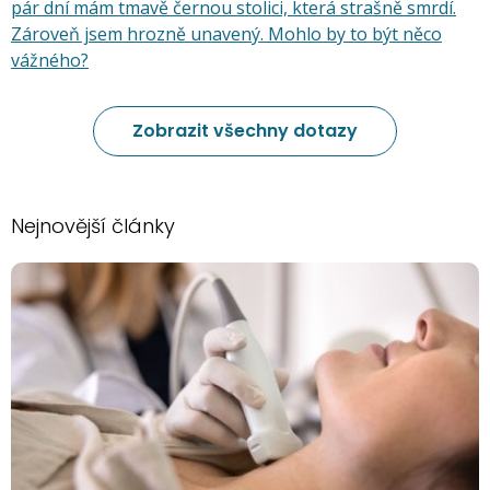
pár dní mám tmavě černou stolici, která strašně smrdí.
Zároveň jsem hrozně unavený. Mohlo by to být něco
vážného?
Zobrazit všechny dotazy
Nejnovější články