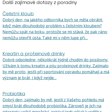
Další zajímavé dotazy z poradny
Čelistní kloub
Dobrý den, na jakého odborníka bych se měla obrátit,
když mám dlouhodobý problém s čelistním kloubem?
Nemůžu spát na boku, protože se mi stává, že pak ráno
nemůžu otevřít ústa. Také mi v něm lupe při…
Kreatin a proteinové drinky
Dobré odpoledne, několikrát týdně chodím do posilovny.
Užívám k tomu kreatin a piju proteinové drinky. Zajímalo
by mě proto, jestli při sportování opravdu pomáhají a má
význam je brát, i když nejde…
Probiotika
Dobrý den, zajímalo by mě, jestli z Vašeho pohledu má
smysl brát dlouhodobě probiotika. Zároveň je jich na
internetu velké množství, existují tedy nějaká vodítka,