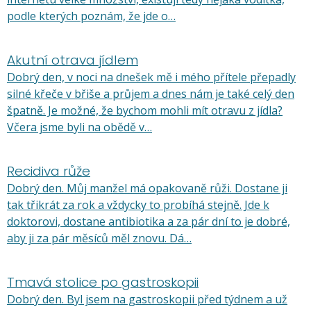
podle kterých poznám, že jde o…
Akutní otrava jídlem
Dobrý den, v noci na dnešek mě i mého přítele přepadly
silné křeče v břiše a průjem a dnes nám je také celý den
špatně. Je možné, že bychom mohli mít otravu z jídla?
Včera jsme byli na obědě v…
Recidiva růže
Dobrý den. Můj manžel má opakovaně růži. Dostane ji
tak třikrát za rok a vždycky to probíhá stejně. Jde k
doktorovi, dostane antibiotika a za pár dní to je dobré,
aby ji za pár měsíců měl znovu. Dá…
Tmavá stolice po gastroskopii
Dobrý den. Byl jsem na gastroskopii před týdnem a už