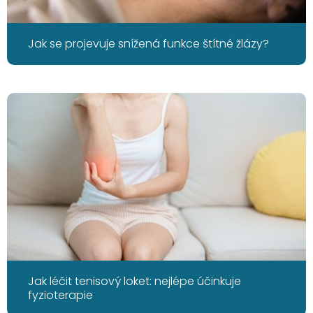
Jak se projevuje snížená funkce štítné žlázy?
Jak léčit tenisový loket: nejlépe účinkuje
fyzioterapie