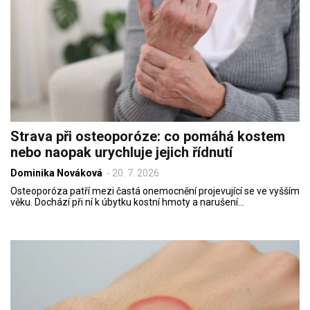
Strava při osteoporóze: co pomáhá kostem
nebo naopak urychluje jejich řídnutí
Dominika Nováková
-
20. 7. 2026
Osteoporóza patří mezi častá onemocnění projevující se ve vyšším
věku. Dochází při ní k úbytku kostní hmoty a narušení…