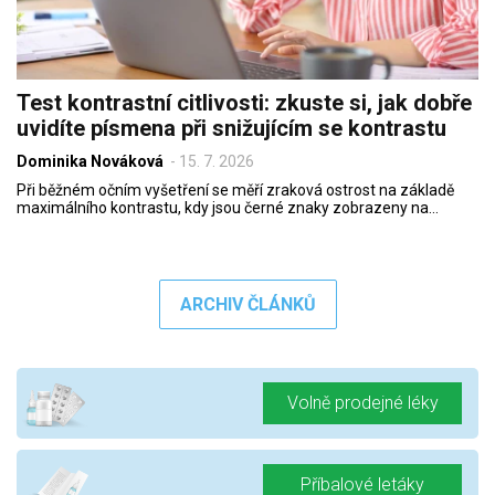
Test kontrastní citlivosti: zkuste si, jak dobře
uvidíte písmena při snižujícím se kontrastu
Dominika Nováková
-
15. 7. 2026
Při běžném očním vyšetření se měří zraková ostrost na základě
maximálního kontrastu, kdy jsou černé znaky zobrazeny na…
ARCHIV ČLÁNKŮ
Volně prodejné léky
Příbalové letáky