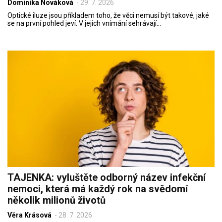
Dominika Nováková
-
29. 7. 2026
Optické iluze jsou příkladem toho, že věci nemusí být takové, jaké
se na první pohled jeví. V jejich vnímání sehrávají…
TAJENKA: vyluštěte odborný název infekční
nemoci, která má každý rok na svědomí
několik milionů životů
Věra Krásová
-
28. 7. 2026