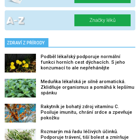
Značky léků
ZDRAVÍ Z PŘÍRODY
Podběl lékařský podporuje normální
funkci horních cest dýchacích. S jeho
konzumací to ale nepřehánějte
Meduňka lékařská je silně aromatická.
Zklidňuje organismus a pomáhá k lepšímu
spánku
Rakytník je bohatý zdroj vitamínu C.
Posiluje imunitu, chrání srdce a zpevňuje
pokožku
Rozmarýn má řadu léčivých účinků.
Podporuje trávení, tiší bolest a zmírňuje