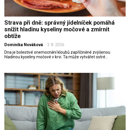
Strava při dně: správný jídelníček pomáhá
snížit hladinu kyseliny močové a zmírnit
obtíže
Dominika Nováková
-
3. 8. 2026
Dna je bolestivé onemocnění kloubů zapříčiněné zvýšenou
hladinou kyseliny močové v krvi. Ta může vytvářet ostré…