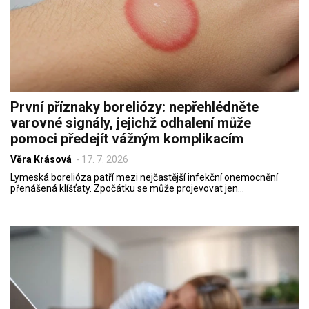
První příznaky boreliózy: nepřehlédněte
varovné signály, jejichž odhalení může
pomoci předejít vážným komplikacím
Věra Krásová
-
17. 7. 2026
Lymeská borelióza patří mezi nejčastější infekční onemocnění
přenášená klíšťaty. Zpočátku se může projevovat jen…