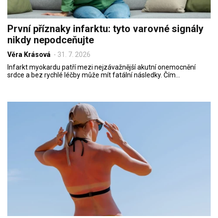
První příznaky infarktu: tyto varovné signály
nikdy nepodceňujte
Věra Krásová
-
31. 7. 2026
Infarkt myokardu patří mezi nejzávažnější akutní onemocnění
srdce a bez rychlé léčby může mít fatální následky. Čím…