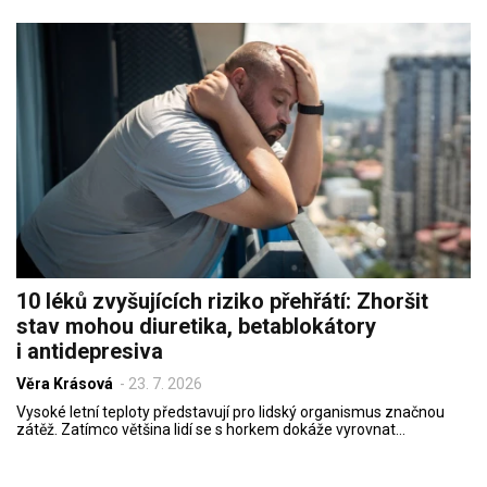
10 léků zvyšujících riziko přehřátí: Zhoršit
stav mohou diuretika, betablokátory
i antidepresiva
Věra Krásová
-
23. 7. 2026
Vysoké letní teploty představují pro lidský organismus značnou
zátěž. Zatímco většina lidí se s horkem dokáže vyrovnat…