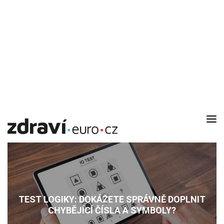
DOMŮ
AKTUALITY
DOMÁCÍ LÉKAŘ
RODINA
TEST LOGIKY: DOKÁŽETE SPRÁVNĚ DOPLNIT
RECEPTY
CHYBĚJÍCÍ ČÍSLA A SYMBOLY?