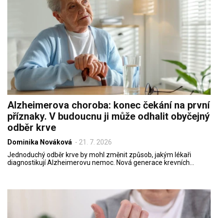
Alzheimerova choroba: konec čekání na první
příznaky. V budoucnu ji může odhalit obyčejný
odběr krve
Dominika Nováková
-
21. 7. 2026
Jednoduchý odběr krve by mohl změnit způsob, jakým lékaři
diagnostikují Alzheimerovu nemoc. Nová generace krevních…