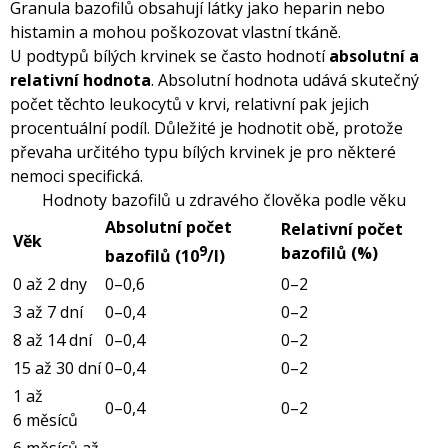
Granula bazofilů obsahují látky jako heparin nebo
histamin a mohou poškozovat vlastní tkáně.
U podtypů bílých krvinek se často hodnotí
absolutní a
relativní hodnota
. Absolutní hodnota udává skutečný
počet těchto leukocytů v krvi, relativní pak jejich
procentuální podíl. Důležité je hodnotit obě, protože
převaha určitého typu bílých krvinek je pro některé
nemoci specifická.
Hodnoty bazofilů u zdravého člověka podle věku
Absolutní počet
Relativní počet
Věk
9
bazofilů (%)
bazofilů (10
/l)
0 až 2 dny
0–0,6
0–2
3 až 7 dní
0–0,4
0–2
8 až 14 dní
0–0,4
0–2
15 až 30 dní
0–0,4
0–2
1 až
0–0,4
0–2
6 měsíců