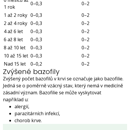
6 měsíců až
0–0,3
0–2
1 rok
1 až 2 roky
0–0,3
0–2
2 až 4 roky
0–0,3
0–2
4 až 6 let
0–0,3
0–2
6 až 8 let
0–0,3
0–2
8 až 10 let
0–0,3
0–2
10 až 15 let
0–0,3
0–2
Nad 15 let
0–0,2
0–2
Zvýšené bazofily
Zvýšený počet bazofilů v krvi se označuje jako bazofilie.
Jedná se o poměrně vzácný stav, který nemá v medicíně
zásadní význam. Bazofilie se může vyskytovat
například u:
alergií,
parazitárních infekcí,
chorob krve.