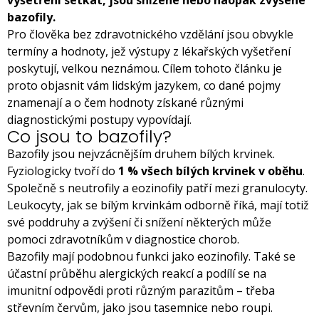
vyšetření setkat, jsou snížené nebo naopak zvýšené
bazofily.
Pro člověka bez zdravotnického vzdělání jsou obvykle
termíny a hodnoty, jež výstupy z lékařských vyšetření
poskytují, velkou neznámou. Cílem tohoto článku je
proto objasnit vám lidským jazykem, co dané pojmy
znamenají a o čem hodnoty získané různými
diagnostickými postupy vypovídají.
Co jsou to bazofily?
Bazofily jsou nejvzácnějším druhem bílých krvinek.
Fyziologicky tvoří do
1 % všech bílých krvinek v oběhu
.
Společně s neutrofily a eozinofily patří mezi granulocyty.
Leukocyty, jak se bílým krvinkám odborně říká, mají totiž
své poddruhy a zvýšení či snížení některých může
pomoci zdravotníkům v diagnostice chorob.
Bazofily mají podobnou funkci jako eozinofily. Také se
účastní průběhu alergických reakcí a podílí se na
imunitní odpovědi proti různým parazitům – třeba
střevním červům, jako jsou tasemnice nebo roupi.