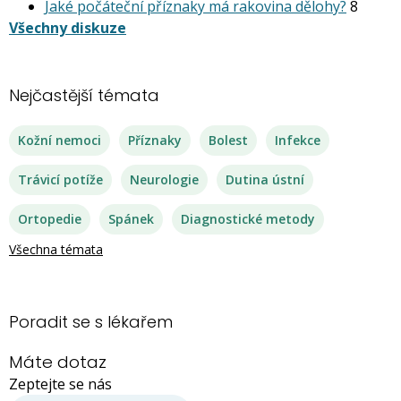
Jaké počáteční příznaky má rakovina dělohy?
8
Všechny diskuze
Nejčastější témata
Kožní nemoci
Příznaky
Bolest
Infekce
Trávicí potíže
Neurologie
Dutina ústní
Ortopedie
Spánek
Diagnostické metody
Všechna témata
Poradit se s lékařem
Máte dotaz
Zeptejte se nás