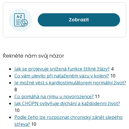
Zobrazit
Řekněte nám svůj názor
Jak se projevuje snížená funkce štítné žlázy?
4
Co vám ulevilo při nataženém vazu v koleni?
10
Je možné vést s kardiostimu­látorem normální život?
8
Co pomáhá na rýmu u novorozence?
11
Jak CHOPN ovlivňuje dýchání a každodenní život?
10
Podle čeho lze rozpoznat chronický zánět slepého
střeva?
10