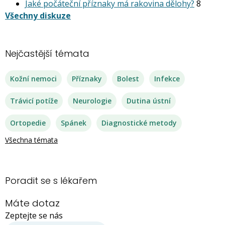
Jaké počáteční příznaky má rakovina dělohy?
8
Všechny diskuze
Nejčastější témata
Kožní nemoci
Příznaky
Bolest
Infekce
Trávicí potíže
Neurologie
Dutina ústní
Ortopedie
Spánek
Diagnostické metody
Všechna témata
Poradit se s lékařem
Máte dotaz
Zeptejte se nás