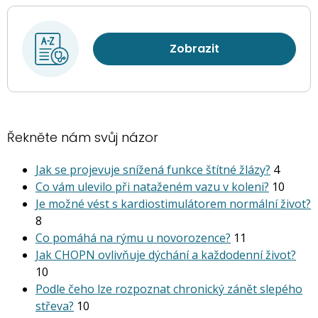
Zobrazit
Řekněte nám svůj názor
Jak se projevuje snížená funkce štítné žlázy?
4
Co vám ulevilo při nataženém vazu v koleni?
10
Je možné vést s kardiostimu­látorem normální život?
8
Co pomáhá na rýmu u novorozence?
11
Jak CHOPN ovlivňuje dýchání a každodenní život?
10
Podle čeho lze rozpoznat chronický zánět slepého
střeva?
10