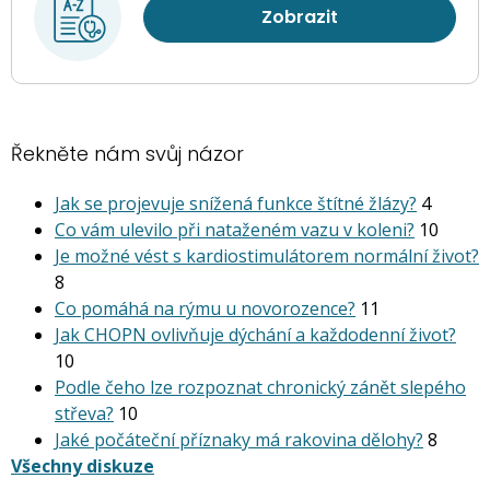
Zobrazit
Řekněte nám svůj názor
Jak se projevuje snížená funkce štítné žlázy?
4
Co vám ulevilo při nataženém vazu v koleni?
10
Je možné vést s kardiostimu­látorem normální život?
8
Co pomáhá na rýmu u novorozence?
11
Jak CHOPN ovlivňuje dýchání a každodenní život?
10
Podle čeho lze rozpoznat chronický zánět slepého
střeva?
10
Jaké počáteční příznaky má rakovina dělohy?
8
Všechny diskuze