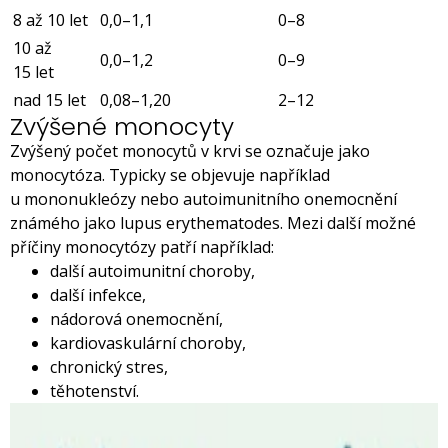
8 až 10 let
0,0–1,1
0–8
10 až
0,0–1,2
0–9
15 let
nad 15 let
0,08–1,20
2–12
Zvýšené monocyty
Zvýšený počet monocytů v krvi se označuje jako
monocytóza. Typicky se objevuje například
u mononukleózy nebo autoimunitního onemocnění
známého jako lupus erythematodes. Mezi další možné
příčiny monocytózy patří například:
další autoimunitní choroby,
další infekce,
nádorová onemocnění,
kardiovaskulární choroby,
chronický stres,
těhotenství.