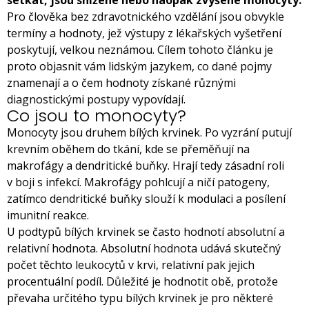
setkat, jsou snížené nebo naopak zvýšené monocyty.
Pro člověka bez zdravotnického vzdělání jsou obvykle
termíny a hodnoty, jež výstupy z lékařských vyšetření
poskytují, velkou neznámou. Cílem tohoto článku je
proto objasnit vám lidským jazykem, co dané pojmy
znamenají a o čem hodnoty získané různými
diagnostickými postupy vypovídají.
Co jsou to monocyty?
Monocyty jsou druhem bílých krvinek. Po vyzrání putují
krevním oběhem do tkání, kde se přeměňují na
makrofágy a dendritické buňky. Hrají tedy zásadní roli
v boji s infekcí. Makrofágy pohlcují a ničí patogeny,
zatímco dendritické buňky slouží k modulaci a posílení
imunitní reakce.
U podtypů bílých krvinek se často hodnotí absolutní a
relativní hodnota. Absolutní hodnota udává skutečný
počet těchto leukocytů v krvi, relativní pak jejich
procentuální podíl. Důležité je hodnotit obě, protože
převaha určitého typu bílých krvinek je pro některé