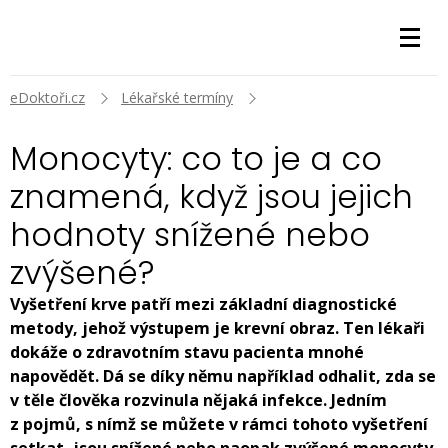
eDoktoři.cz
Lékařské termíny
Monocyty: co to je a co
znamená, když jsou jejich
hodnoty snížené nebo
zvýšené?
Vyšetření krve patří mezi základní diagnostické
metody, jehož výstupem je krevní obraz. Ten lékaři
dokáže o zdravotním stavu pacienta mnohé
napovědět. Dá se díky němu například odhalit, zda se
v těle člověka rozvinula nějaká infekce. Jedním
z pojmů, s nímž se můžete v rámci tohoto vyšetření