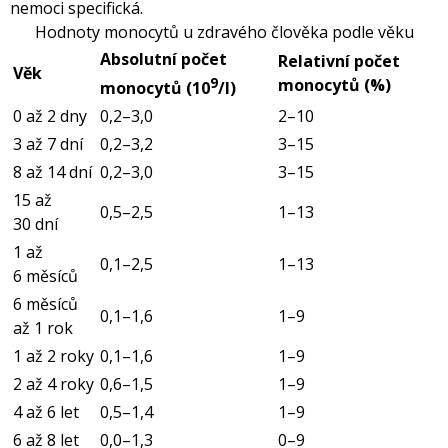
nemoci specifická.
Hodnoty monocytů u zdravého člověka podle věku
Absolutní počet
Relativní počet
Věk
9
monocytů (%)
monocytů (10
/l)
0 až 2 dny
0,2–3,0
2–10
3 až 7 dní
0,2–3,2
3–15
8 až 14 dní
0,2–3,0
3
–15
15 až
0,5–2,5
1–13
30 dní
1 až
0,1–2,5
1–13
6 měsíců
6 měsíců
0,1–1,6
1–9
až 1 rok
1 až 2 roky
0,1–1,6
1–9
2 až 4 roky
0,6–1,5
1–9
4 až 6 let
0,5–1,4
1–9
6 až 8 let
0,0–1,3
0–9