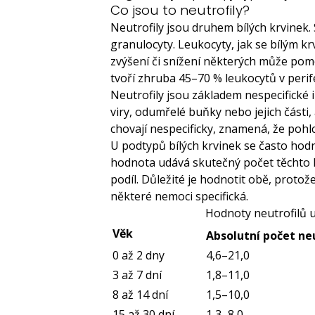
Co jsou to neutrofily?
Neutrofily jsou druhem bílých krvinek. 
granulocyty. Leukocyty, jak se bílým k
zvýšení či snížení některých může pomo
tvoří zhruba 45–70 % leukocytů v perif
Neutrofily jsou základem nespecifické i
viry, odumřelé buňky nebo jejich části, a
chovají nespecificky, znamená, že pohl
U podtypů bílých krvinek se často hodn
hodnota udává skutečný počet těchto leu
podíl. Důležité je hodnotit obě, protož
některé nemoci specifická.
Hodnoty neutrofilů 
Věk
Absolutní počet neu
0 až 2 dny
4,6
–21,0
3 až 7 dní
1,8
–11,0
8 až 14 dní
1,5–10,0
15 až 30 dní
1,3–8,0