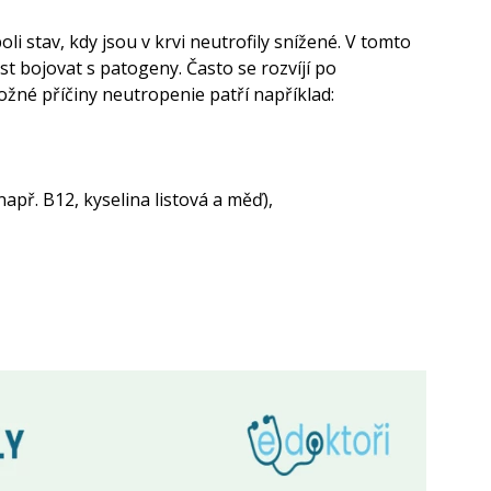
i stav, kdy jsou v krvi neutrofily snížené. V tomto
 bojovat s patogeny. Často se rozvíjí po
žné příčiny neutropenie patří například:
apř. B12, kyselina listová a měď),