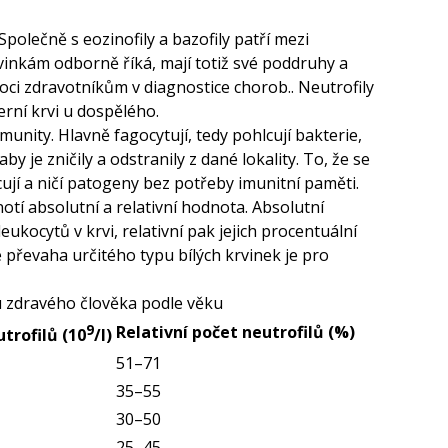
Společně s eozinofily a bazofily patří mezi
rvinkám odborně říká, mají totiž své poddruhy a
ci zdravotníkům v diagnostice chorob.. Neutrofily
erní krvi u dospělého.
munity. Hlavně fagocytují, tedy pohlcují bakterie,
by je zničily a odstranily z dané lokality. To, že se
cují a ničí patogeny bez potřeby imunitní paměti.
otí absolutní a relativní hodnota. Absolutní
kocytů v krvi, relativní pak jejich procentuální
e převaha určitého typu bílých krvinek je pro
u zdravého člověka podle věku
9
Relativní počet neutrofilů (%)
trofilů (10
/l)
51
–71
35
–55
30
–50
25
–45