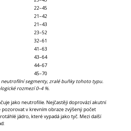
22
–45
21
–42
21
–43
23
–52
32
–61
41
–63
43
–64
44
–67
45
–70
eutrofilní segmenty, zralé buňky tohoto typu.
ologické rozmezí 0–4 %.
čuje jako neutrofilie. Nejčastěji doprovází akutní
ze pozorovat v krevním obraze zvýšený počet
protáhlé jádro, které vypadá jako tyč. Mezi další
ad: