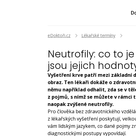
Do
eDoktoři.cz
Lékařské termíny
Neutrofily: co to 
jsou jejich hodno
Vyšetření krve patří mezi základní
obraz. Ten lékaři dokáže o zdravot
němu například odhalit, zda se v těl
z pojmů, s nímž se můžete v rámci t
naopak zvýšené neutrofily.
Pro člověka bez zdravotnického vzdělán
z lékařských vyšetření poskytují, velk
vám lidským jazykem, co dané pojmy z
diagnostickými postupy vypovídají.