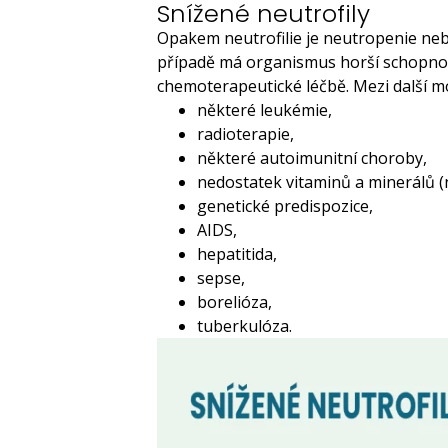
Snížené neutrofily
Opakem neutrofilie je neutropenie nebol
případě má organismus horší schopnost
chemoterapeutické léčbě. Mezi další mo
některé leukémie,
radioterapie,
některé autoimunitní choroby,
nedostatek vitaminů a minerálů (n
genetické predispozice,
AIDS,
hepatitida,
sepse,
borelióza,
tuberkulóza.