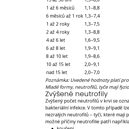
1 až 6 měsíců
1,1–8,8
6 měsíců až 1 rok
1,3–7,4
1 až 2 roky
1,3–7,5
2 až 4 roky
1,3–8,8
4 až 6 let
1,6–9,5
6 až 8 let
1,9–9,1
8 až 10 let
1,9–8,6
10 až 15 let
2,0–9,1
nad 15 let
2,0–7,0
Poznámka: Uvedené hodnoty platí pro n
Mladé formy, neutrofilů, tyče mají fyzi
Zvýšené neutrofily
Zvýšený počet neutrofilů v krvi se ozna
bakteriální infekce. V tomto případě l
nezralých neutrofilů – tyčí, které mají 
možné příčiny neutrofilie patří napříkl
kouření,