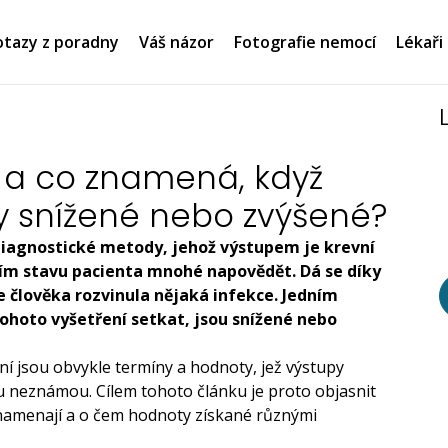
tazy z poradny
Váš názor
Fotografie nemocí
Lékaři
je a co znamená, když
ty snížené nebo zvýšené?
 diagnostické metody, jehož výstupem je krevní
ním stavu pacienta mnohé napovědět. Dá se díky
e člověka rozvinula nějaká infekce. Jedním
ohoto vyšetření setkat, jsou snížené nebo
í jsou obvykle termíny a hodnoty, jež výstupy
ou neznámou. Cílem tohoto článku je proto objasnit
namenají a o čem hodnoty získané různými