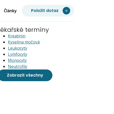
Položit dotaz
Články
Lékařské termíny
Kreatinin
Kyselina močová
Leukocyty
Lymfocyty
Monocyty
Neutrofily
Zobrazit všechny